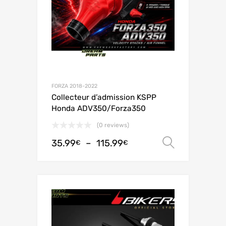
FORZA 2018-2022
Collecteur d’admission KSPP
Honda ADV350/Forza350
(0 reviews)
35.99
–
115.99
Choix de
€
€