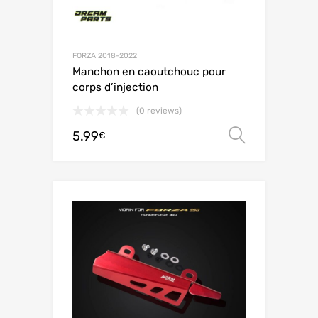
FORZA 2018-2022
Manchon en caoutchouc pour
corps d’injection
(0 reviews)
5.99
Choix de
€