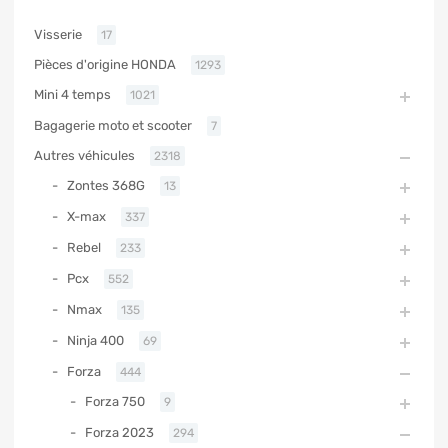
Visserie
17
Pièces d'origine HONDA
1293
Mini 4 temps
1021
Bagagerie moto et scooter
7
Autres véhicules
2318
Zontes 368G
13
X-max
337
Rebel
233
Pcx
552
Nmax
135
Ninja 400
69
Forza
444
Forza 750
9
Forza 2023
294