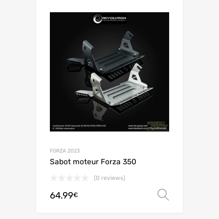
FORZA 2023
Sabot moteur Forza 350
(0 reviews)
64.99
Choix de
€