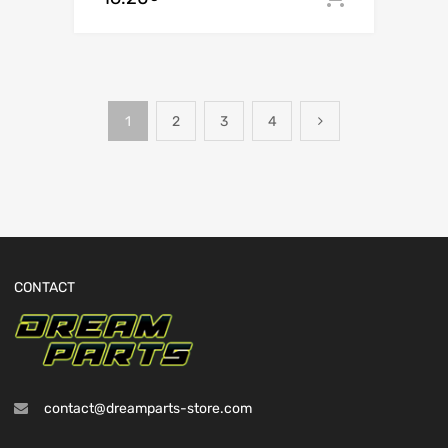
1
2
3
4
CONTACT
contact@dreamparts-store.com