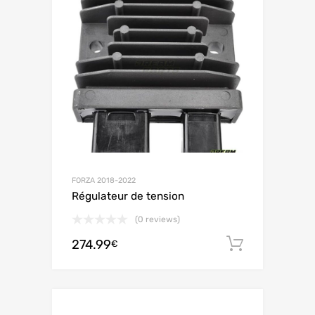
FORZA 2018-2022
Régulateur de tension
(0 reviews)
274.99
Ajouter 
€