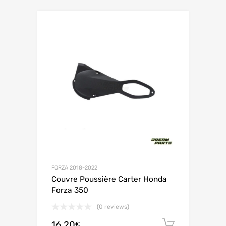
FORZA 2018-2022
Couvre Poussière Carter Honda
Forza 350
(0 reviews)
16.20
Ajouter 
€