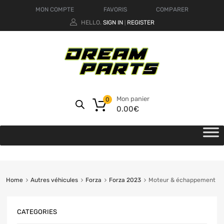
MON COMPTE
FAVORIS
COMPARER
HELLO.
SIGN IN
REGISTER
|
Mon panier
0
0.00
€
Home
Autres véhicules
Forza
Forza 2023
Moteur & échappement
CATEGORIES