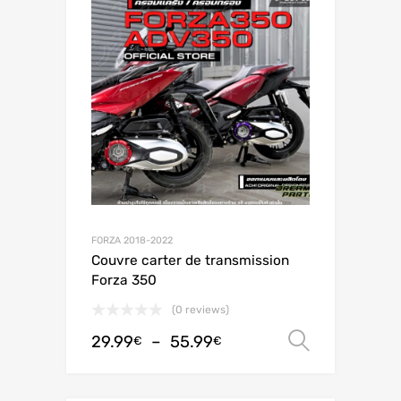
FORZA 2018-2022
Couvre carter de transmission
Forza 350
(0 reviews)
29.99
–
55.99
Choix de
€
€