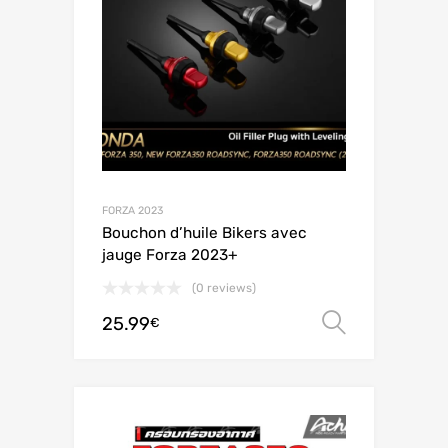
FORZA 2023
Bouchon d’huile Bikers avec
jauge Forza 2023+
(0 reviews)
25.99
Choix de
€