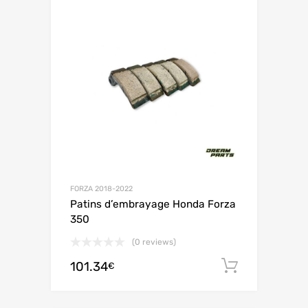
FORZA 2018-2022
Patins d’embrayage Honda Forza
350
(0 reviews)
101.34
Ajouter 
€