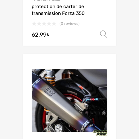
protection de carter de
transmission Forza 350
(0 reviews)
62.99
Choix de
€