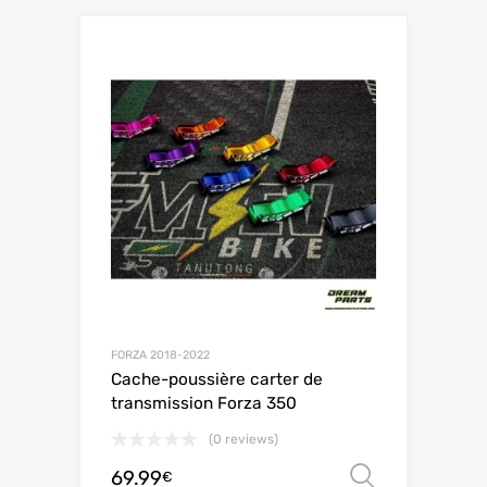
FORZA 2018-2022
Cache-poussière carter de
transmission Forza 350
(0 reviews)
69.99
Choix de
€