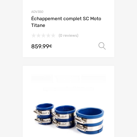
ADV350
Échappement complet SC Moto
Titane
(0 reviews)
859.99
Choix de
€