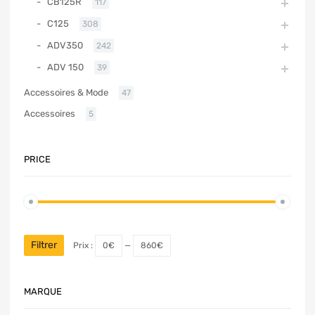
CB125R
117
C125
308
ADV350
242
ADV 150
39
Accessoires & Mode
47
Accessoires
5
PRICE
Filtrer
Prix :
0€
—
860€
MARQUE