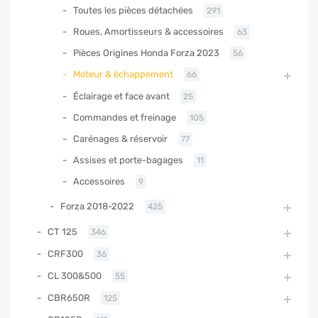
Toutes les pièces détachées
291
Roues, Amortisseurs & accessoires
63
Pièces Origines Honda Forza 2023
56
Moteur & échappement
66
Éclairage et face avant
25
Commandes et freinage
105
Carénages & réservoir
77
Assises et porte-bagages
11
Accessoires
9
Forza 2018-2022
425
CT 125
346
CRF300
36
CL 300&500
55
CBR650R
125