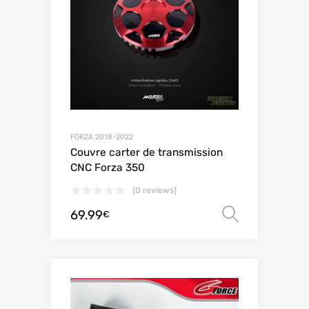
FORZA 2018-2022
Couvre carter de transmission
CNC Forza 350
(0 reviews)
69.99
Choix de
€