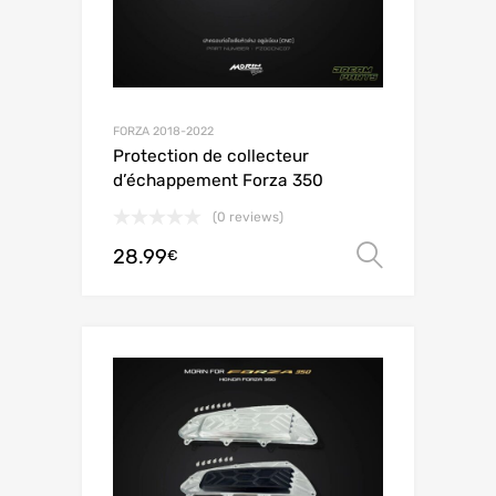
FORZA 2018-2022
Protection de collecteur
d’échappement Forza 350
(0 reviews)
28.99
Choix de
€