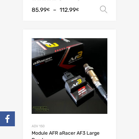
85.99
–
112.99
Choix de
€
€
ADV 150
Module AFR aRacer AF3 Large