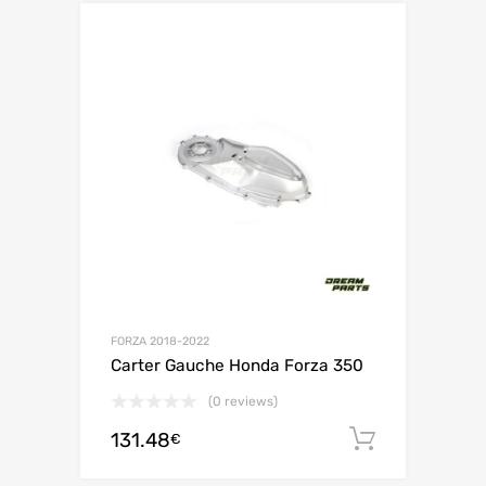
FORZA 2018-2022
Carter Gauche Honda Forza 350
(0 reviews)
131.48
Ajouter 
€