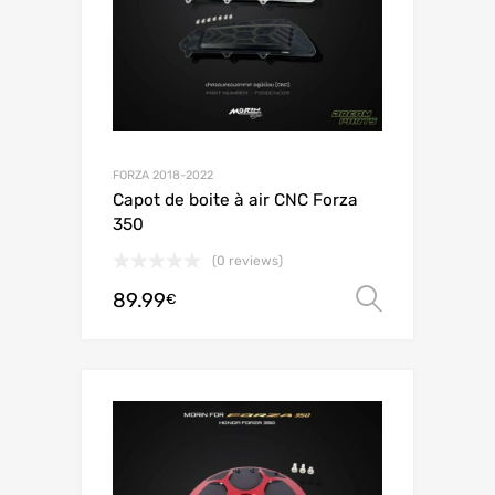
FORZA 2018-2022
Capot de boite à air CNC Forza
350
(0 reviews)
89.99
Choix de
€