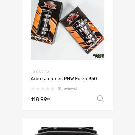
FORZA 2023
Arbre à cames PNW Forza 350
(0 reviews)
118.99
Choix de
€