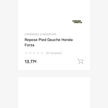
CARÉNAGES & RÉSERVOIR
Repose Pied Gauche Honda
Forza
(0 reviews)
13.77
Ajouter 
€