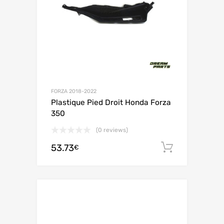
FORZA 2018-2022
Plastique Pied Droit Honda Forza
350
(0 reviews)
53.73
Ajouter 
€