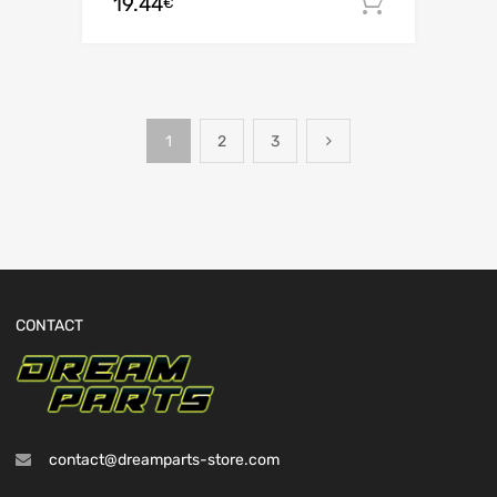
19.44
Ajouter 
€
1
2
3
CONTACT
contact@dreamparts-store.com