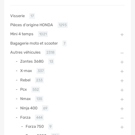
Visserie
17
Pièces d'origine HONDA
1293
Mini 4 temps
1021
Bagagerie moto et scooter
7
Autres véhicules
2318
Zontes 368G
13
X-max
337
Rebel
233
Pcx
552
Nmax
135
Ninja 400
69
Forza
444
Forza 750
9