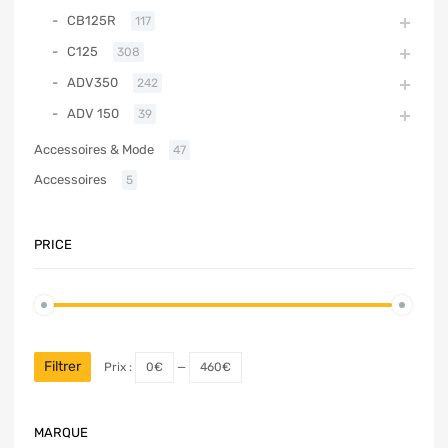
CB125R
117
C125
308
ADV350
242
ADV 150
39
Accessoires & Mode
47
Accessoires
5
PRICE
Filtrer
Prix :
0€
—
460€
MARQUE