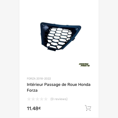
FORZA 2018-2022
Intérieur Passage de Roue Honda
Forza
(0 reviews)
11.48
Ajouter 
€