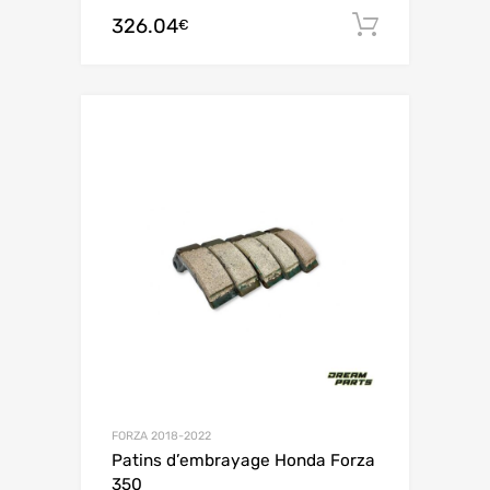
326.04
Ajouter 
€
FORZA 2018-2022
Patins d’embrayage Honda Forza
350