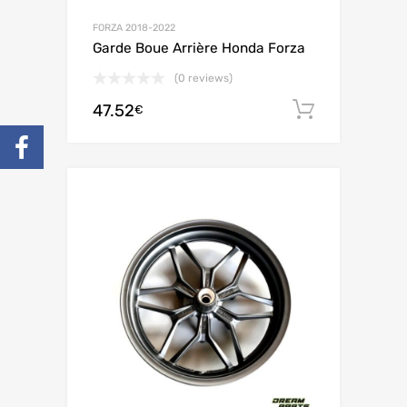
FORZA 2018-2022
Garde Boue Arrière Honda Forza
(0 reviews)
47.52
Ajouter 
€