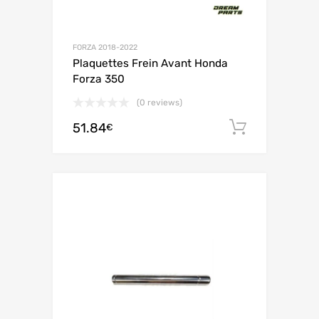
FORZA 2018-2022
Plaquettes Frein Avant Honda
Forza 350
(0 reviews)
51.84
Ajouter 
€