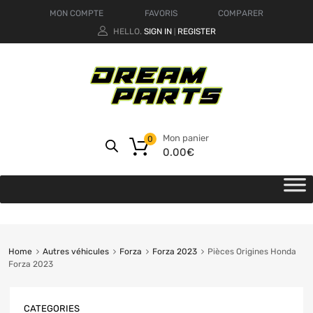
MON COMPTE
FAVORIS
COMPARER
HELLO.
SIGN IN
REGISTER
|
Mon panier
0
0.00
€
Home
Autres véhicules
Forza
Forza 2023
Pièces Origines Honda
Forza 2023
CATEGORIES