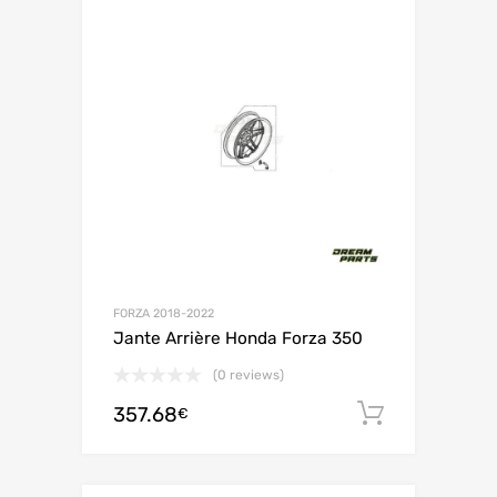
FORZA 2018-2022
Jante Arrière Honda Forza 350
(0 reviews)
357.68
Ajouter 
€