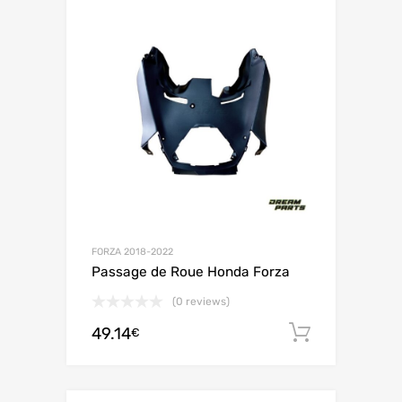
FORZA 2018-2022
Passage de Roue Honda Forza
(0 reviews)
49.14
Ajouter 
€