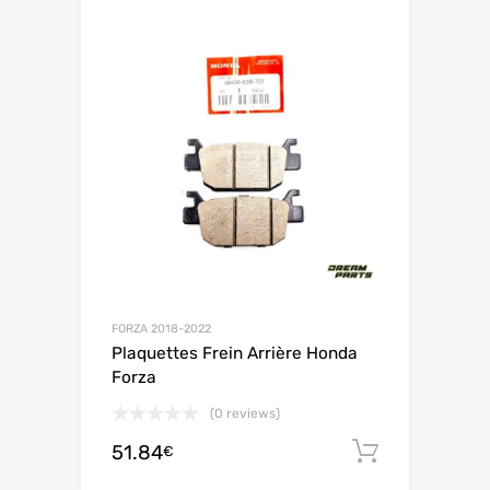
FORZA 2018-2022
Plaquettes Frein Arrière Honda
Forza
(0 reviews)
51.84
Ajouter 
€