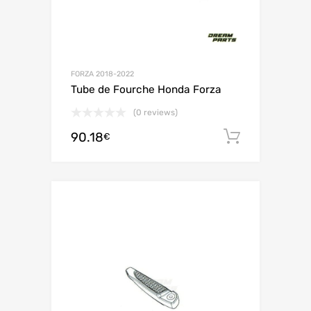
FORZA 2018-2022
Tube de Fourche Honda Forza
(0 reviews)
90.18
Ajouter 
€