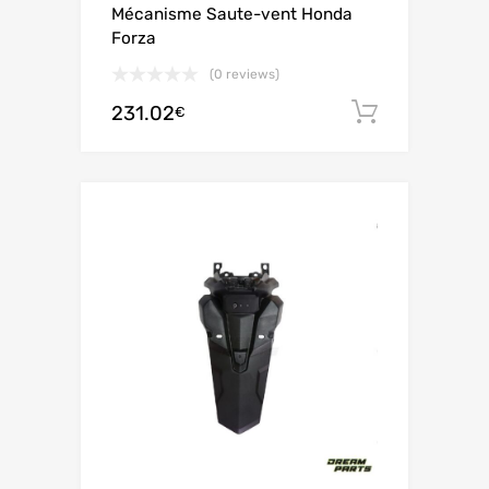
Mécanisme Saute-vent Honda
Forza
(0 reviews)
231.02
Ajouter 
€