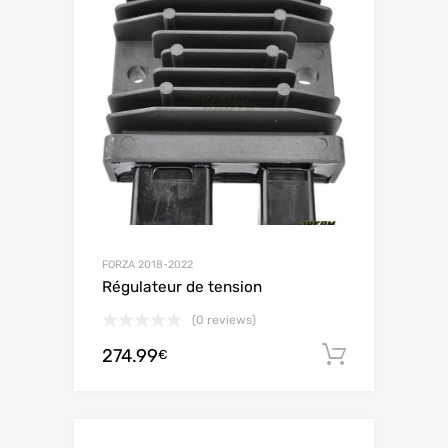
FORZA 2018-2022
Régulateur de tension
(0 reviews)
274.99
Ajouter 
€