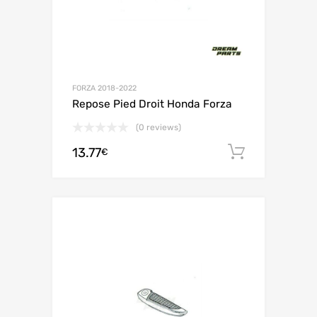
FORZA 2018-2022
Repose Pied Droit Honda Forza
(0 reviews)
13.77
Ajouter 
€