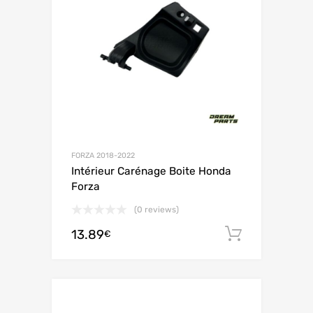
FORZA 2018-2022
Intérieur Carénage Boite Honda
Forza
(0 reviews)
13.89
Ajouter 
€