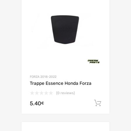
FORZA 2018-2022
Trappe Essence Honda Forza
(0 reviews)
5.40
Ajouter 
€