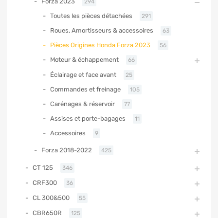
Forza 2023
294
Toutes les pièces détachées
291
Roues, Amortisseurs & accessoires
63
Pièces Origines Honda Forza 2023
56
Moteur & échappement
66
Éclairage et face avant
25
Commandes et freinage
105
Carénages & réservoir
77
Assises et porte-bagages
11
Accessoires
9
Forza 2018-2022
425
CT 125
346
CRF300
36
CL 300&500
55
CBR650R
125