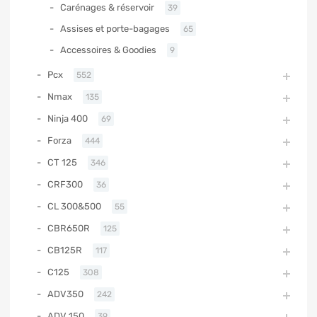
Carénages & réservoir
39
Assises et porte-bagages
65
Accessoires & Goodies
9
Pcx
552
Nmax
135
Ninja 400
69
Forza
444
CT 125
346
CRF300
36
CL 300&500
55
CBR650R
125
CB125R
117
C125
308
ADV350
242
ADV 150
39