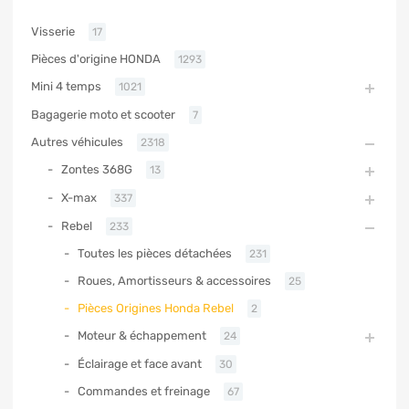
Visserie
17
Pièces d'origine HONDA
1293
Mini 4 temps
1021
Bagagerie moto et scooter
7
Autres véhicules
2318
Zontes 368G
13
X-max
337
Rebel
233
Toutes les pièces détachées
231
Roues, Amortisseurs & accessoires
25
Pièces Origines Honda Rebel
2
Moteur & échappement
24
Éclairage et face avant
30
Commandes et freinage
67