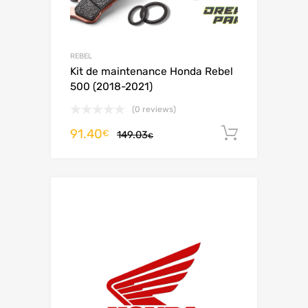
REBEL
Kit de maintenance Honda Rebel
500 (2018-2021)
(0 reviews)
91.40
Ajouter 
€
149.03
€