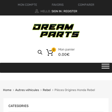
MON COMPTE
FAVORIS
COMPARER
HELLO.
SIGN IN
REGISTER
|
Mon panier
0
0.00
€
Home
Autres véhicules
Rebel
Pièces Origines Honda Rebel
CATEGORIES