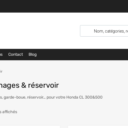
us
Contact
Blog
ir
nages & réservoir
s, garde-boue, réservoir… pour votre Honda CL 300&500
s affichés