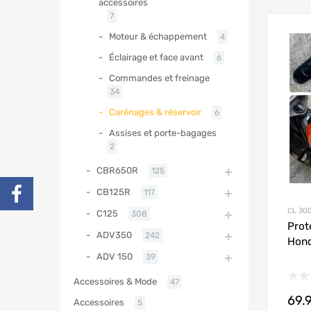
accessoires
7
Moteur & échappement
4
Éclairage et face avant
6
Commandes et freinage
34
Carénages & réservoir
6
Assises et porte-bagages
2
CBR650R
125
CB125R
117
CL 30
C125
308
Prot
ADV350
242
Hon
ADV 150
39
Accessoires & Mode
47
69.
Accessoires
5