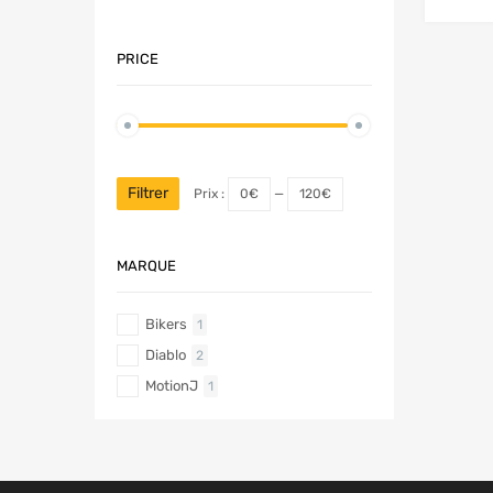
PRICE
Filtrer
Prix :
0€
—
120€
MARQUE
Bikers
1
Diablo
2
MotionJ
1