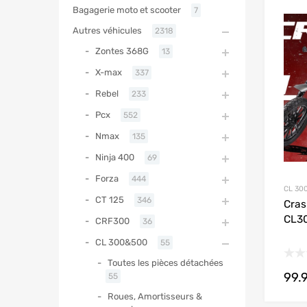
Bagagerie moto et scooter
7
Autres véhicules
2318
Zontes 368G
13
X-max
337
Rebel
233
Pcx
552
Nmax
135
Ninja 400
69
Forza
444
CL 30
CT 125
346
Cras
CL3
CRF300
36
CL 300&500
55
Toutes les pièces détachées
99.
55
Roues, Amortisseurs &