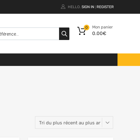
HELLO.
SIGN IN
REGISTER
|
Mon panier
0
0.00
€