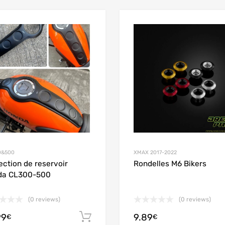
Add to Wishlist
Add to Compare
0&500
XMAX 2017-2022
ection de reservoir
Rondelles M6 Bikers
da CL300-500
(0 reviews)
(0 reviews)
99
9.89
Ajouter au panier
€
€