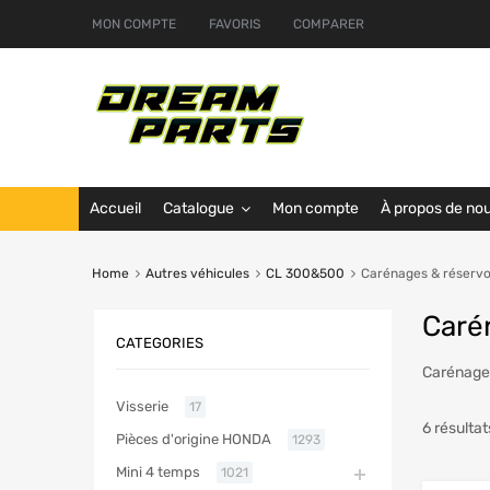
MON COMPTE
FAVORIS
COMPARER
Accueil
Catalogue
Mon compte
À propos de no
Home
Autres véhicules
CL 300&500
Carénages & réservo
Caré
CATEGORIES
Carénage
Visserie
17
6 résultat
Pièces d'origine HONDA
1293
Mini 4 temps
1021