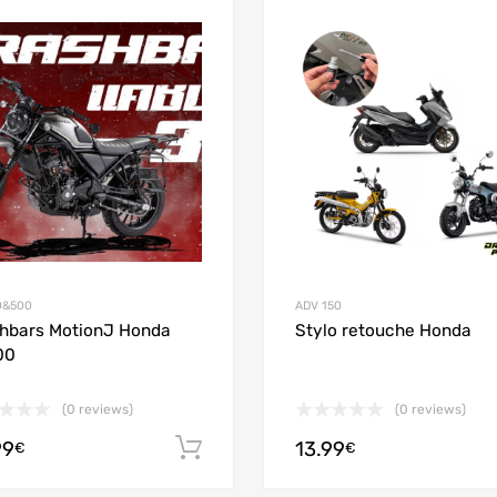
Add to Wishlist
Add to Compare
0&500
ADV 150
hbars MotionJ Honda
Stylo retouche Honda
00
(0 reviews)
(0 reviews)
99
13.99
Ajouter au panier
€
€