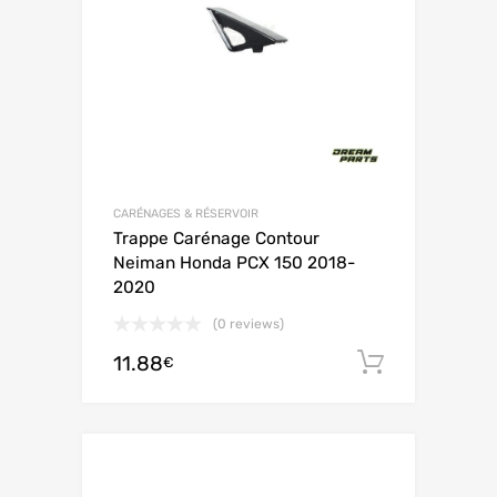
CARÉNAGES & RÉSERVOIR
Trappe Carénage Contour
Neiman Honda PCX 150 2018-
2020
(0 reviews)
11.88
Ajouter 
€