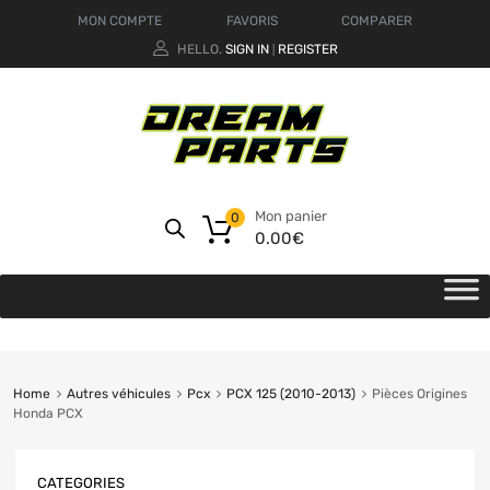
MON COMPTE
FAVORIS
COMPARER
HELLO.
SIGN IN
REGISTER
|
Mon panier
0
0.00
€
Home
Autres véhicules
Pcx
PCX 125 (2010-2013)
Pièces Origines
Honda PCX
CATEGORIES