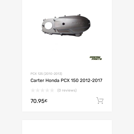
PCX 125 (2010-2013)
Carter Honda PCX 150 2012-2017
(0 reviews)
70.95
Ajouter 
€