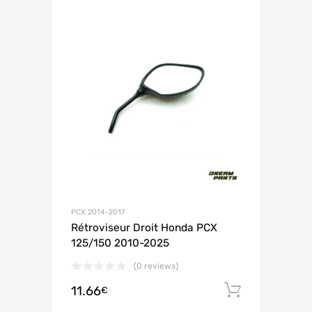
PCX 2014-2017
Rétroviseur Droit Honda PCX
125/150 2010-2025
(0 reviews)
11.66
Ajouter 
€