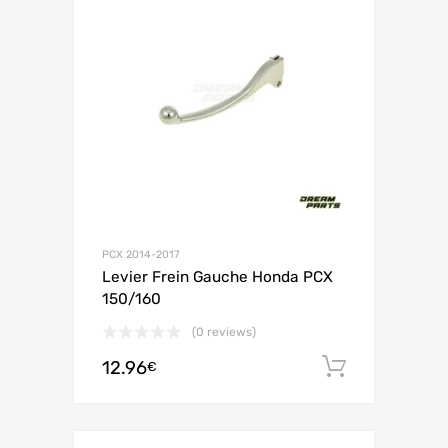
PCX 2014-2017
Levier Frein Gauche Honda PCX
150/160
(0 reviews)
12.96
Ajouter 
€