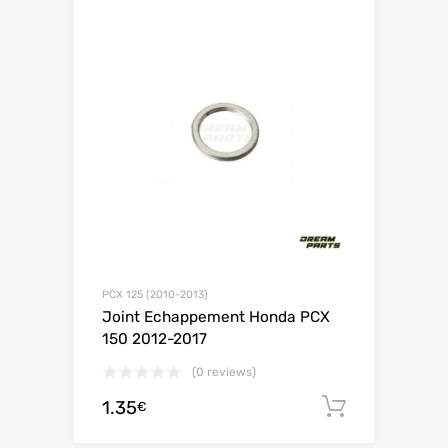
PCX 125 (2010-2013)
Joint Echappement Honda PCX
150 2012-2017
(0 reviews)
1.35
Ajouter 
€