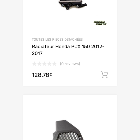
TOUTES LES PIÈCES DÉTACHÉES
Radiateur Honda PCX 150 2012-
2017
(0 reviews)
128.78
Ajouter 
€