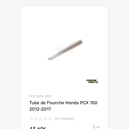
PCX 2014-2017
Tube de Fourche Honda PCX 150
2012-2017
(0 reviews)
Ajouter 
€