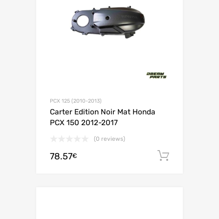
PCX 125 (2010-2013)
Carter Edition Noir Mat Honda
PCX 150 2012-2017
(0 reviews)
78.57
Ajouter 
€