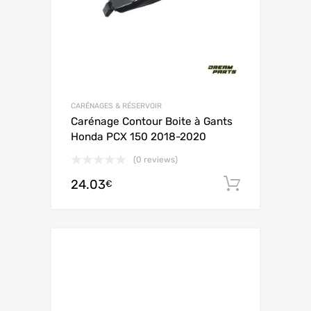
CARÉNAGES & RÉSERVOIR
Carénage Contour Boite à Gants
Honda PCX 150 2018-2020
(0 reviews)
24.03
Ajouter 
€