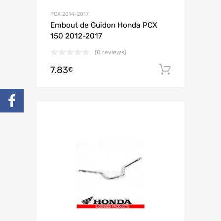
PCX 2014-2017
Embout de Guidon Honda PCX
150 2012-2017
(0 reviews)
7.83
Ajouter 
€