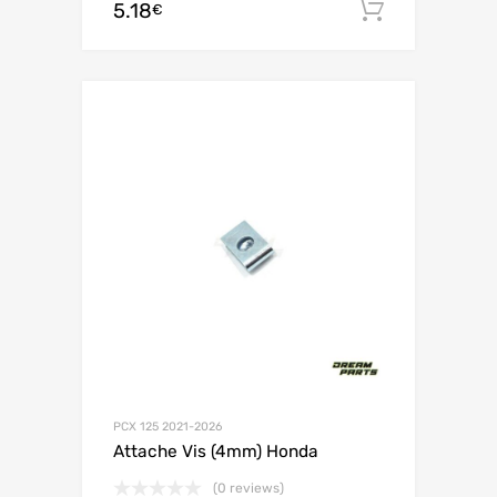
5.18
Ajouter 
€
PCX 125 2021-2026
Attache Vis (4mm) Honda
(0 reviews)