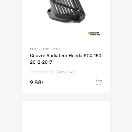
PCX 125 (2010-2013)
Couvre Radiateur Honda PCX 150
2012-2017
(0 reviews)
9.88
Ajouter 
€