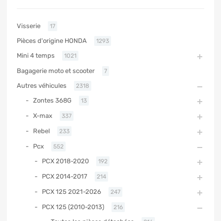
Visserie
17
Pièces d'origine HONDA
1293
Mini 4 temps
1021
Bagagerie moto et scooter
7
Autres véhicules
2318
Zontes 368G
13
X-max
337
Rebel
233
Pcx
552
PCX 2018-2020
192
PCX 2014-2017
214
PCX 125 2021-2026
247
PCX 125 (2010-2013)
216