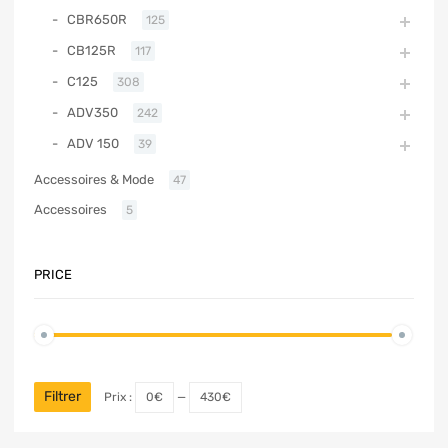
CBR650R
125
CB125R
117
C125
308
ADV350
242
ADV 150
39
Accessoires & Mode
47
Accessoires
5
PRICE
Filtrer
Prix :
0€
—
430€