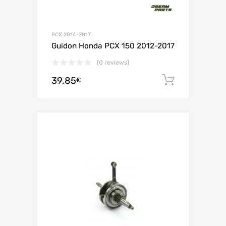
PCX 2014-2017
Guidon Honda PCX 150 2012-2017
(0 reviews)
39.85
Ajouter 
€