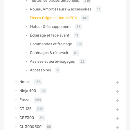
Toutes les pièces détachées
216
Roues, Amortisseurs & accessoires
17
Pièces Origines Honda PCX
147
Moteur & échappement
38
Éclairage et face avant
19
Commandes et freinage
86
Carénages & réservoir
61
Assises et porte-bagages
22
Accessoires
4
Nmax
135
Ninja 400
69
Forza
444
CT 125
346
CRF300
36
CL 300&500
55