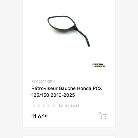
PCX 2014-2017
Rétroviseur Gauche Honda PCX
125/150 2010-2025
(0 reviews)
11.66
Ajouter 
€