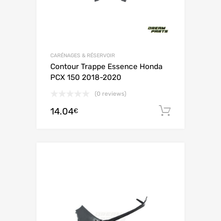
CARÉNAGES & RÉSERVOIR
Contour Trappe Essence Honda
PCX 150 2018-2020
(0 reviews)
14.04
Ajouter 
€