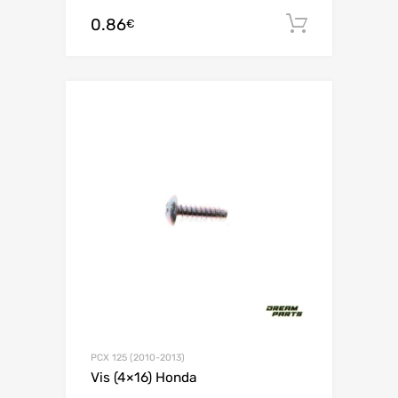
0.86
Ajouter 
€
PCX 125 (2010-2013)
Vis (4×16) Honda