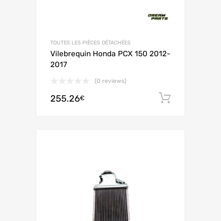
TOUTES LES PIÈCES DÉTACHÉES
Vilebrequin Honda PCX 150 2012-
2017
(0 reviews)
255.26
Ajouter 
€