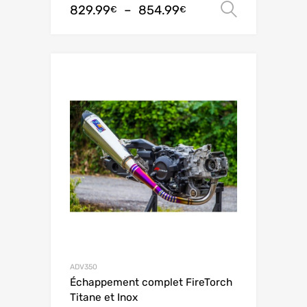
829.99
–
854.99
Choix de
€
€
ADV350
Échappement complet FireTorch
Titane et Inox