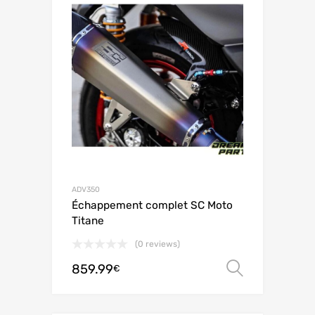
ADV350
Échappement complet SC Moto
Titane
(0 reviews)
859.99
Choix de
€