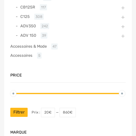
CB125R
117
C125
308
ADV350
242
ADV 150
39
Accessoires & Mode
47
Accessoires
5
PRICE
Filtrer
Prix :
20€
—
860€
MARQUE