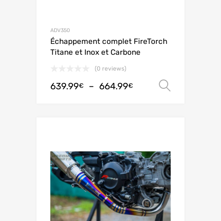
ADV350
Échappement complet FireTorch
Titane et Inox et Carbone
(0 reviews)
639.99
–
664.99
Choix de
€
€