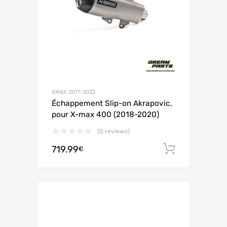
XMAX 2017-2022
Échappement Slip-on Akrapovic,
pour X-max 400 (2018-2020)
(0 reviews)
719.99
Ajouter 
€