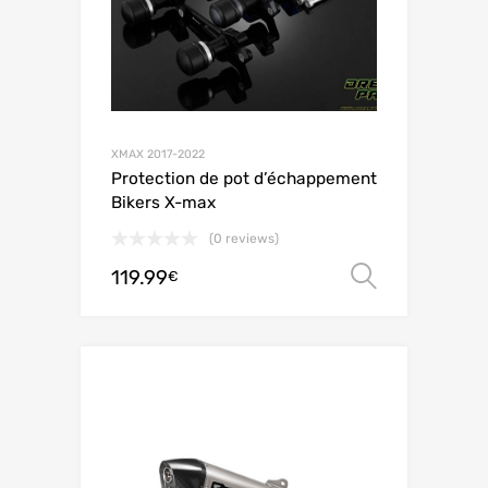
XMAX 2017-2022
Protection de pot d’échappement
Bikers X-max
(0 reviews)
119.99
Choix de
€