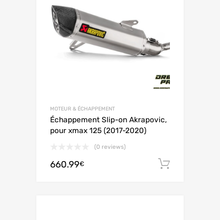
MOTEUR & ÉCHAPPEMENT
Échappement Slip-on Akrapovic,
pour xmax 125 (2017-2020)
(0 reviews)
660.99
Ajouter 
€