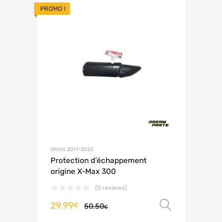
PROMO !
XMAX 2017-2022
Protection d’échappement
origine X-Max 300
(0 reviews)
29.99
Choix de
€
50.50
€