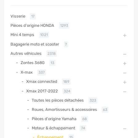
Visserie
17
Pièces d'origine HONDA
1293
Mini 4 temps
1021
Bagagerie moto et scooter
7
Autres véhicules
2318
Zontes 368G
13
X-max
337
Xmax connected
189
Xmax 2017-2022
324
Toutes les pièces détachées
323
Roues, Amortisseurs & accessoires
63
Pièces d'origine Yamaha
68
Moteur & échappement
74
Échappement
15