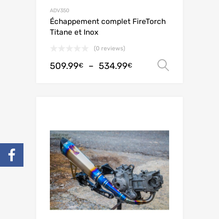
ADV350
Échappement complet FireTorch
Titane et Inox
(0 reviews)
509.99
–
534.99
Choix de
€
€