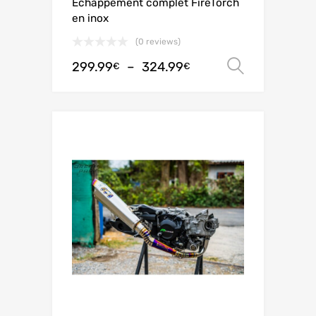
Échappement complet FireTorch
en inox
(0 reviews)
299.99
–
324.99
Choix de
€
€