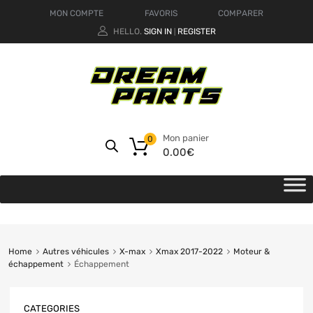
MON COMPTE
FAVORIS
COMPARER
HELLO.
SIGN IN
REGISTER
|
Mon panier
0
0.00
€
Home
Autres véhicules
X-max
Xmax 2017-2022
Moteur &
échappement
Échappement
CATEGORIES