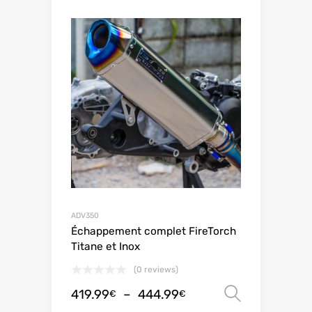
ADV350
Échappement complet FireTorch
Titane et Inox
(0 reviews)
419.99
–
444.99
Choix de
€
€