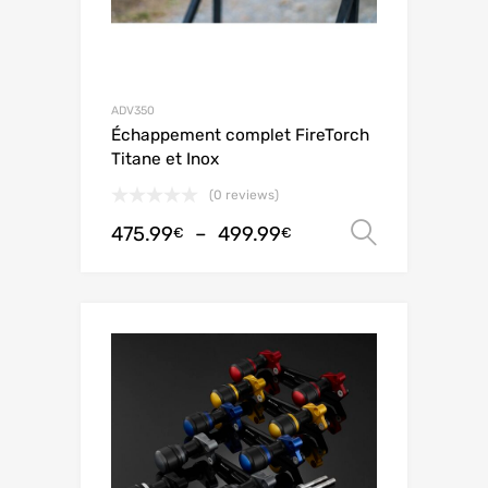
ADV350
Échappement complet FireTorch
Titane et Inox
(0 reviews)
475.99
–
499.99
Choix de
€
€