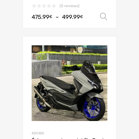
(0 reviews)
475.99
–
499.99
Choix de
€
€
ADV350