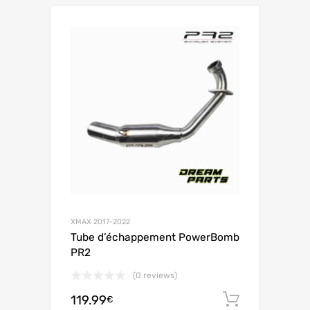
XMAX 2017-2022
Tube d’échappement PowerBomb
PR2
(0 reviews)
119.99
Ajouter 
€