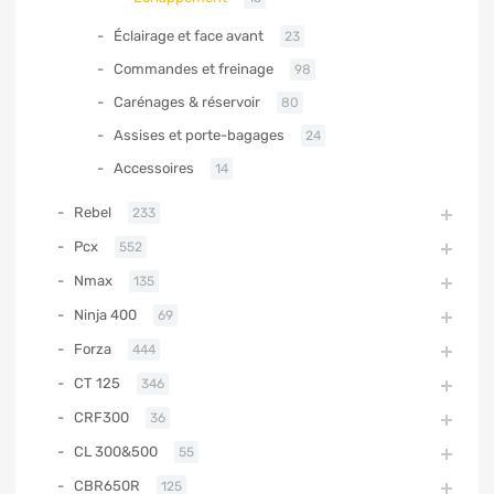
Éclairage et face avant
23
Commandes et freinage
98
Carénages & réservoir
80
Assises et porte-bagages
24
Accessoires
14
Rebel
233
Pcx
552
Nmax
135
Ninja 400
69
Forza
444
CT 125
346
CRF300
36
CL 300&500
55
CBR650R
125