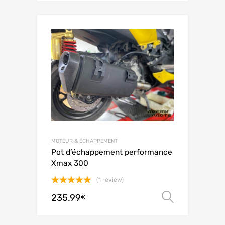
MOTEUR & ÉCHAPPEMENT
Pot d’échappement performance
Xmax 300
(1 review)
Note
5.00
235.99
Choix de
€
sur 5