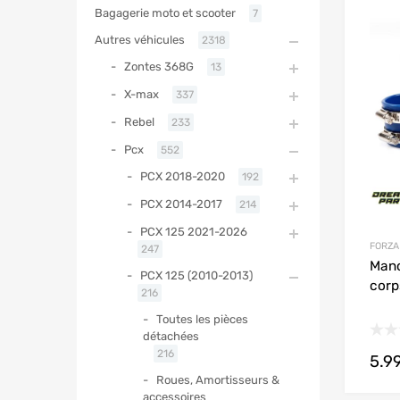
Bagagerie moto et scooter
7
Autres véhicules
2318
Zontes 368G
13
X-max
337
Rebel
233
Pcx
552
PCX 2018-2020
192
PCX 2014-2017
214
PCX 125 2021-2026
FORZA
247
Manc
PCX 125 (2010-2013)
corp
216
Toutes les pièces
détachées
216
5.9
Roues, Amortisseurs &
accessoires