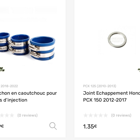
Add to Wishlist
Add to Compare
 2018-2022
PCX 125 (2010-2013)
hon en caoutchouc pour
Joint Echappement Hon
s d’injection
PCX 150 2012-2017
(0 reviews)
(0 reviews)
9
1.35
Choix des options
€
€