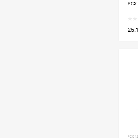
PCX 
25.1
PCX 12