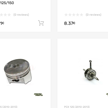
125/150
(0 reviews)
(0 reviews)
1
8.37
Ajouter au panier
€
€
Add to Wishlist
Add to Compare
5 (2010-2013)
PCX 125 (2010-2013)