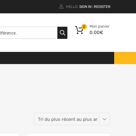
HELLO.
SIGN IN
REGISTER
|
Mon panier
0
0.00
€