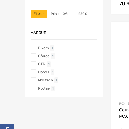
70.
Filtrer
Prix :
0€
—
260€
MARQUE
Bikers
1
Gforce
2
GTR
1
Honda
1
Moritech
1
Rottae
1
PCX 12
Couv
PCX 