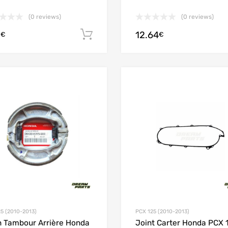
(0 reviews)
(0 reviews)
5
12.64
Ajouter au panier
€
€
Add to Wishlist
Add to Compare
5 (2010-2013)
PCX 125 (2010-2013)
n Tambour Arrière Honda
Joint Carter Honda PCX 