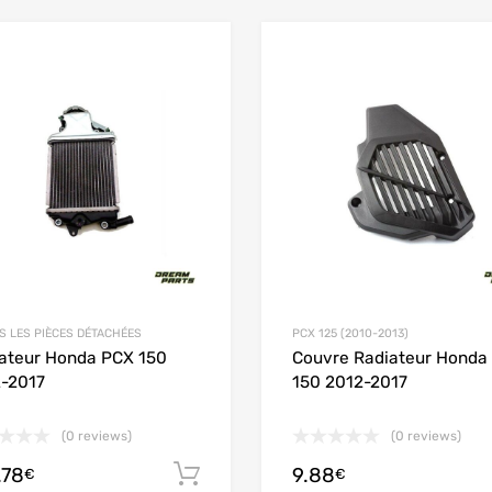
Add to Wishlist
Add to Compare
S LES PIÈCES DÉTACHÉES
PCX 125 (2010-2013)
ateur Honda PCX 150
Couvre Radiateur Honda
-2017
150 2012-2017
(0 reviews)
(0 reviews)
.78
9.88
Ajouter au panier
€
€