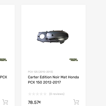
Add to Wishlist
Add to Wishlist
Add to Compare
Add to Compare
PCX 125 (2010-2013)
 PCX
Carter Edition Noir Mat Honda
PCX 150 2012-2017
(0 reviews)
78.57
Ajouter au panier
Ajouter au
€