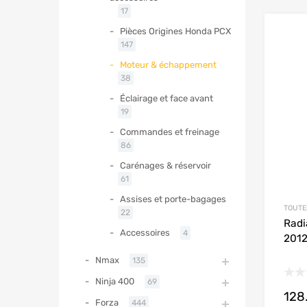
17
Pièces Origines Honda PCX
147
Moteur & échappement
38
Éclairage et face avant
19
Commandes et freinage
86
Carénages & réservoir
61
Assises et porte-bagages
TOUTE
22
Radi
Accessoires
4
2012
Nmax
135
Ninja 400
69
128
Forza
444