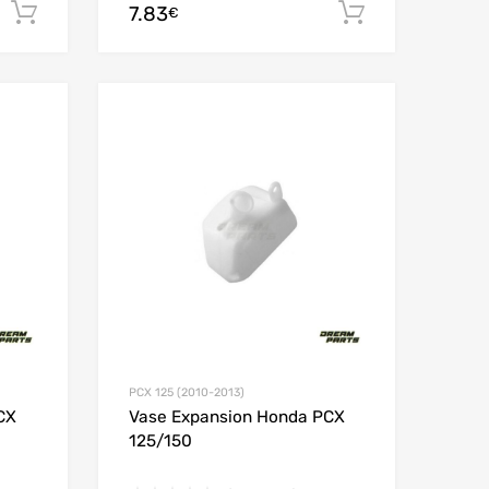
7.83
Ajouter au panier
Ajouter au
€
Add to Wishlist
Add to Wishlist
Add to Compare
Add to Compare
PCX 125 (2010-2013)
CX
Vase Expansion Honda PCX
125/150