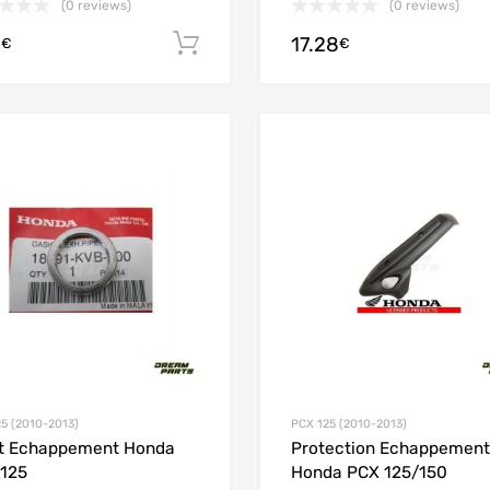
(0 reviews)
(0 reviews)
1
17.28
Ajouter au panier
€
€
Add to Wishlist
Add to Compare
5 (2010-2013)
PCX 125 (2010-2013)
t Echappement Honda
Protection Echappement
125
Honda PCX 125/150