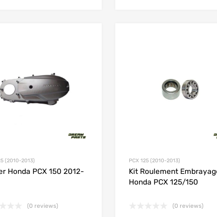
Add to Wishlist
Add to Compare
5 (2010-2013)
PCX 125 (2010-2013)
er Honda PCX 150 2012-
Kit Roulement Embrayag
Honda PCX 125/150
(0 reviews)
(0 reviews)