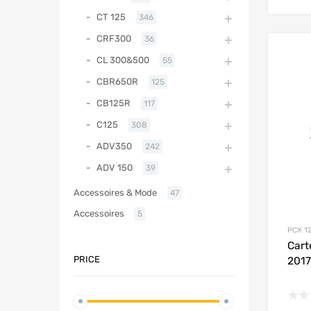
CT 125
346
CRF300
36
CL 300&500
55
CBR650R
125
CB125R
117
C125
308
ADV350
242
ADV 150
39
Accessoires & Mode
47
Accessoires
5
PCX 12
Cart
PRICE
2017