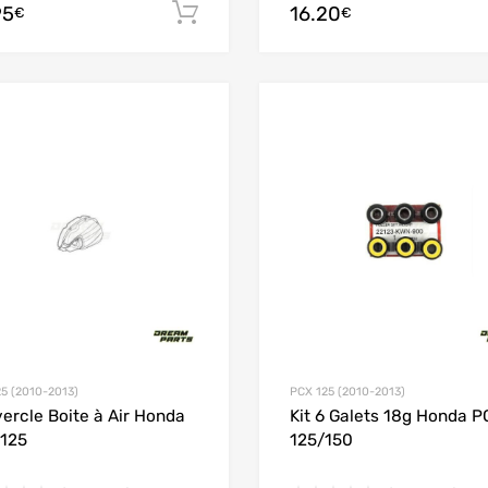
95
16.20
Ajouter au panier
€
€
Add to Wishlist
Add to Compare
5 (2010-2013)
PCX 125 (2010-2013)
ercle Boite à Air Honda
Kit 6 Galets 18g Honda P
125
125/150