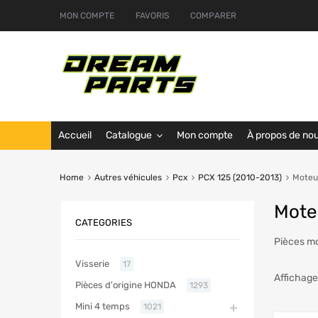
MON COMPTE
FAVORIS
COMPARER
Accueil
Catalogue
Mon compte
À propos de no
Home
Autres véhicules
Pcx
PCX 125 (2010-2013)
Moteu
Mote
CATEGORIES
Pièces mo
Visserie
17
Affichage
Pièces d'origine HONDA
1293
Mini 4 temps
1021