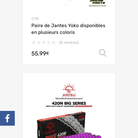
C125
Paire de Jantes Yoko disponibles
en plusieurs coloris
(0 reviews)
55.99
Choix de
€