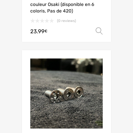
couleur Osaki (disponible en 6
coloris, Pas de 420)
(0 reviews)
23.99
Choix de
€