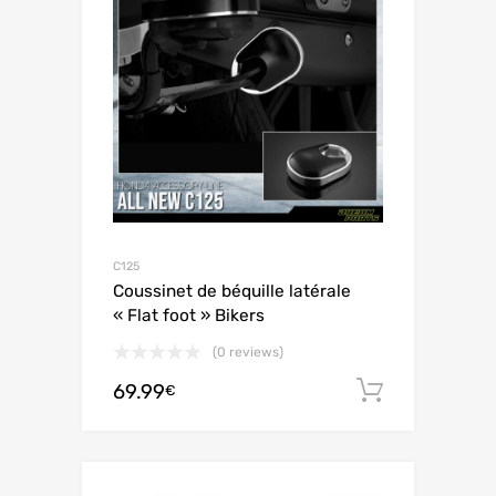
C125
Coussinet de béquille latérale
« Flat foot » Bikers
(0 reviews)
69.99
Ajouter 
€