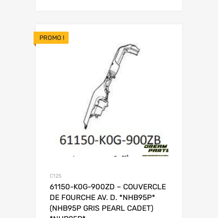
PROMO !
C125
61150-K0G-900ZD – COUVERCLE
DE FOURCHE AV. D. *NHB95P*
(NHB95P GRIS PEARL CADET)