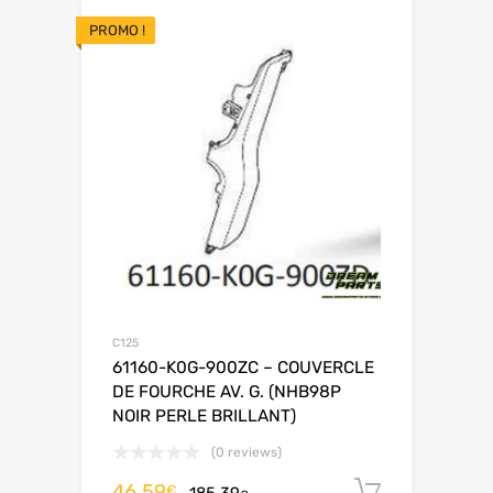
PROMO !
C125
61160-K0G-900ZC – COUVERCLE
DE FOURCHE AV. G. (NHB98P
NOIR PERLE BRILLANT)
(0 reviews)
46.59
Ajouter 
€
185.39