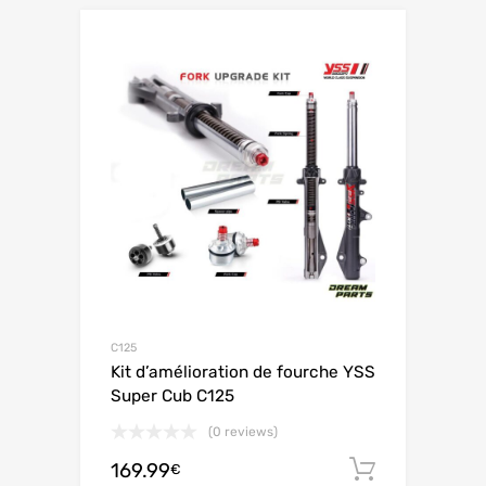
C125
Kit d’amélioration de fourche YSS
Super Cub C125
(0 reviews)
169.99
Ajouter 
€