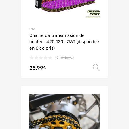
C125
Chaine de transmission de
couleur 420 120L J&T (disponible
en 6 coloris)
(0 reviews)
25.99
Choix de
€