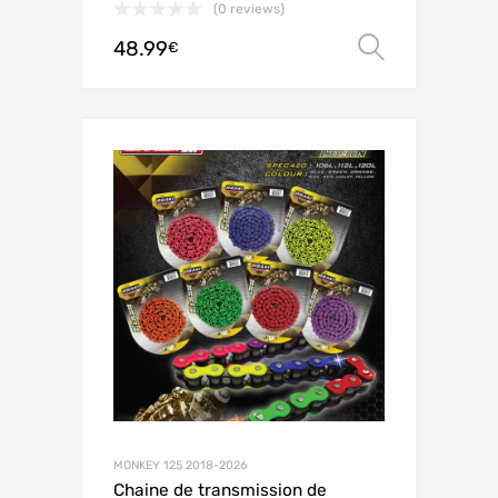
(0 reviews)
48.99
Choix de
€
MONKEY 125 2018-2026
Chaine de transmission de