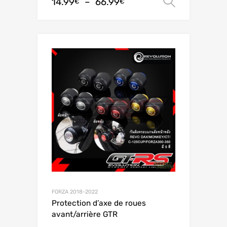
14.99
–
66.99
Choix de
€
€
FORZA 2018-2022
Protection d’axe de roues
avant/arrière GTR