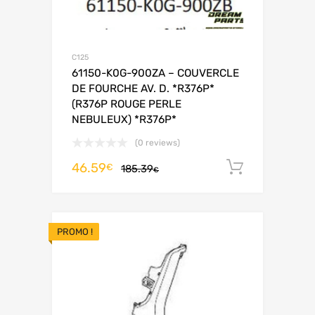
C125
61150-K0G-900ZA – COUVERCLE
DE FOURCHE AV. D. *R376P*
(R376P ROUGE PERLE
NEBULEUX) *R376P*
(0 reviews)
46.59
Ajouter 
€
185.39
€
PROMO !