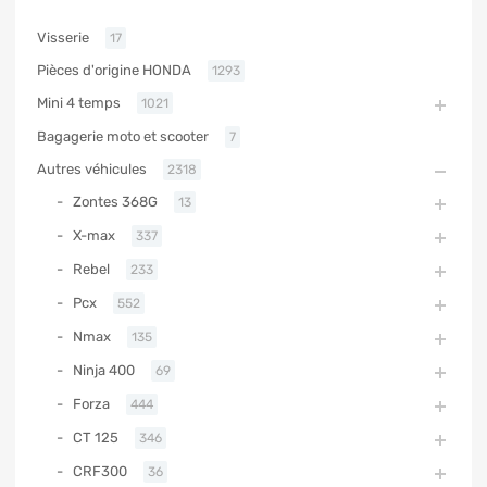
Visserie
17
Pièces d'origine HONDA
1293
Mini 4 temps
1021
Bagagerie moto et scooter
7
Autres véhicules
2318
Zontes 368G
13
X-max
337
Rebel
233
Pcx
552
Nmax
135
Ninja 400
69
Forza
444
CT 125
346
CRF300
36