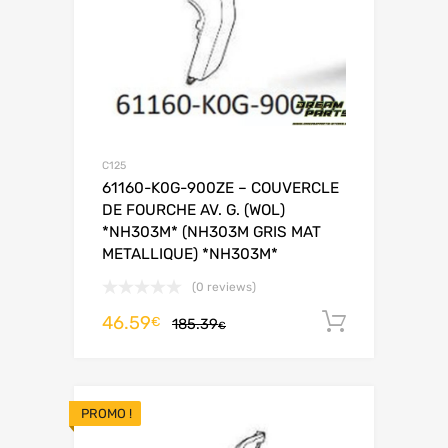
C125
61160-K0G-900ZE – COUVERCLE
DE FOURCHE AV. G. (WOL)
*NH303M* (NH303M GRIS MAT
METALLIQUE) *NH303M*
(0 reviews)
46.59
Ajouter 
€
185.39
€
PROMO !