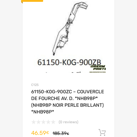
C125
61150-K0G-900ZC – COUVERCLE
DE FOURCHE AV. D. *NHB98P*
(NHB98P NOIR PERLE BRILLANT)
*NHB98P*
(0 reviews)
46.59
Ajouter 
€
185.39
€