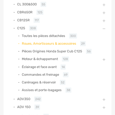
CL 300&500
55
CBR650R
125
CB125R
117
C125
308
Toutes les pièces détachées
300
Roues, Amortisseurs & accessoires
29
Pièces Origines Honda Super Cub C125
56
Moteur & échappement
128
Éclairage et face avant
14
Commandes et freinage
69
Carénages & réservoir
52
Assises et porte-bagages
38
ADV350
242
ADV 150
39