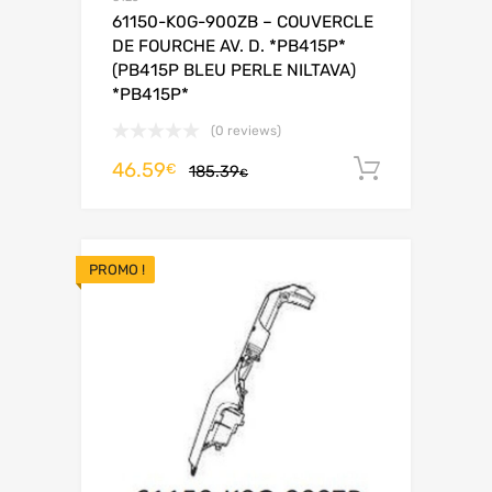
61150-K0G-900ZB – COUVERCLE
DE FOURCHE AV. D. *PB415P*
(PB415P BLEU PERLE NILTAVA)
*PB415P*
(0 reviews)
46.59
Ajouter 
€
185.39
€
PROMO !