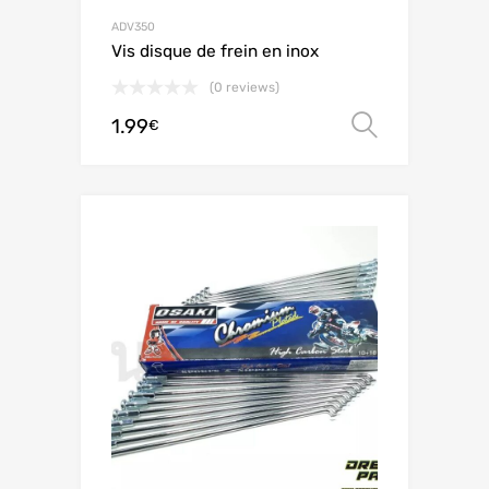
ADV350
Vis disque de frein en inox
(0 reviews)
1.99
Choix de
€