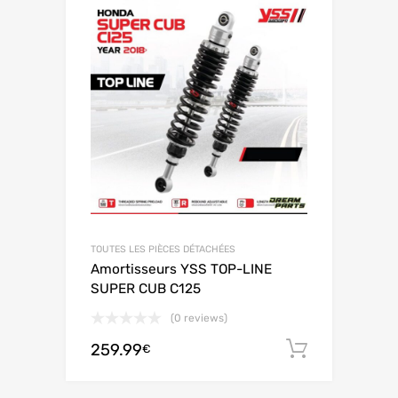
TOUTES LES PIÈCES DÉTACHÉES
Amortisseurs YSS TOP-LINE
SUPER CUB C125
(0 reviews)
259.99
Ajouter 
€