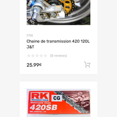
C125
Chaine de transmission 420 120L
J&T
(0 reviews)
25.99
Ajouter 
€