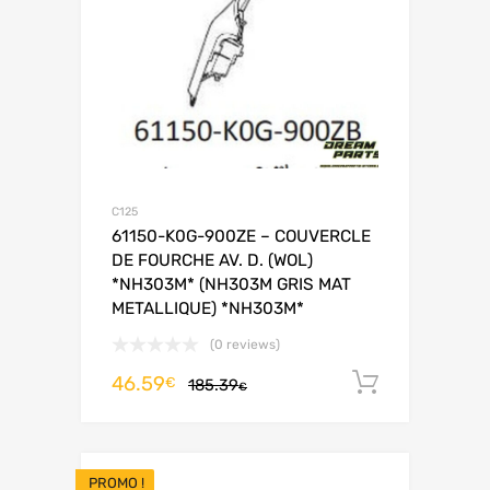
C125
61150-K0G-900ZE – COUVERCLE
DE FOURCHE AV. D. (WOL)
*NH303M* (NH303M GRIS MAT
METALLIQUE) *NH303M*
(0 reviews)
46.59
Ajouter 
€
185.39
€
PROMO !