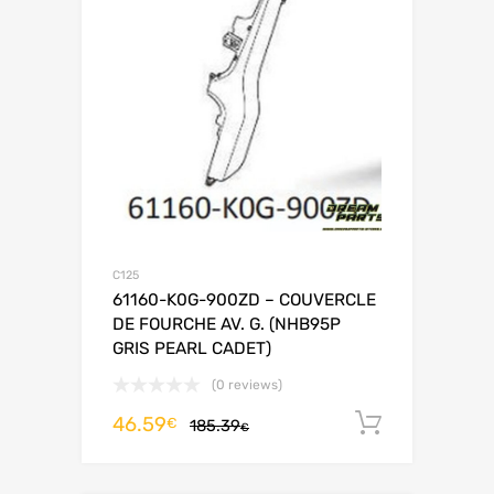
C125
61160-K0G-900ZD – COUVERCLE
DE FOURCHE AV. G. (NHB95P
GRIS PEARL CADET)
(0 reviews)
46.59
Ajouter 
€
185.39
€