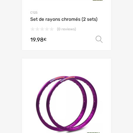
C125
Set de rayons chromés (2 sets)
(0 reviews)
19.98
Choix de
€