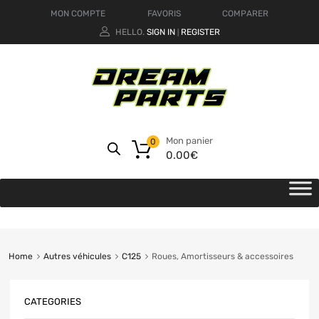
MON COMPTE
FAVORIS
COMPARER
HELLO.
SIGN IN
REGISTER
|
Mon panier
0
0.00
€
Home
Autres véhicules
C125
Roues, Amortisseurs & accessoires
CATEGORIES