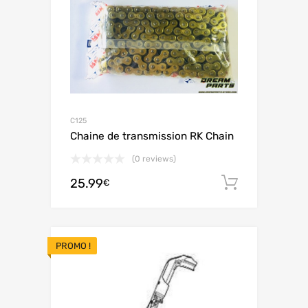
C125
Chaine de transmission RK Chain
(0 reviews)
25.99
Ajouter 
€
PROMO !