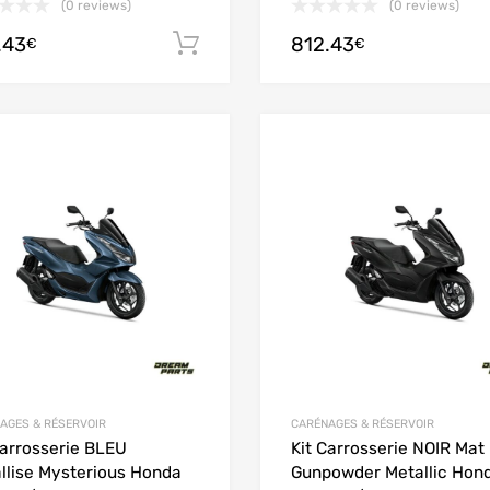
(0 reviews)
(0 reviews)
.43
812.43
Ajouter au panier
€
€
Add to Wishlist
Add to Compare
AGES & RÉSERVOIR
CARÉNAGES & RÉSERVOIR
Carrosserie BLEU
Kit Carrosserie NOIR Mat
llise Mysterious Honda
Gunpowder Metallic Hon