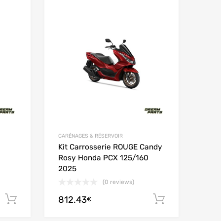
Add to Wishlist
Add to Wishlist
Add to Compare
Add to Compare
CARÉNAGES & RÉSERVOIR
Kit Carrosserie ROUGE Candy
Rosy Honda PCX 125/160
2025
(0 reviews)
812.43
Ajouter au panier
Ajouter au
€