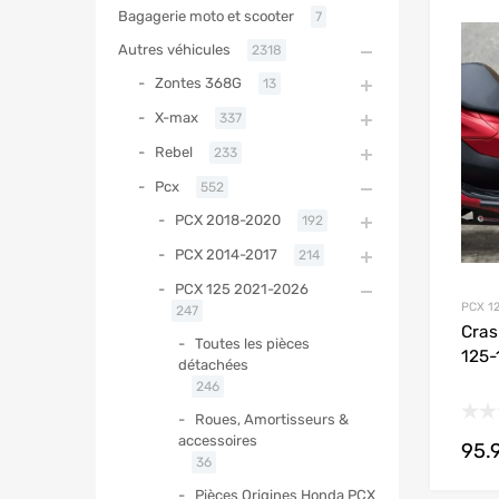
Bagagerie moto et scooter
7
Autres véhicules
2318
Zontes 368G
13
X-max
337
Rebel
233
Pcx
552
PCX 2018-2020
192
PCX 2014-2017
214
PCX 125 2021-2026
PCX 1
247
Cras
Toutes les pièces
125-
détachées
246
Roues, Amortisseurs &
accessoires
95.
36
Pièces Origines Honda PCX