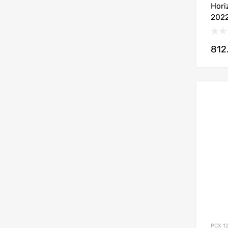
Hori
202
812
PCX 1