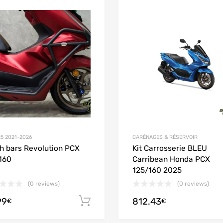
Add to Wishlist
Add to Compare
25 2021-2026
CARÉNAGES & RÉSERVOIR
h bars Revolution PCX
Kit Carrosserie BLEU
160
Carribean Honda PCX
125/160 2025
(0 reviews)
(0 reviews)
99
812.43
Ajouter au panier
€
€