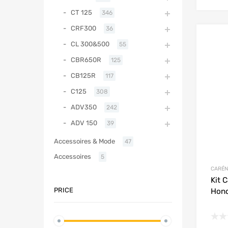
CT 125
346
CRF300
36
CL 300&500
55
CBR650R
125
CB125R
117
C125
308
ADV350
242
ADV 150
39
Accessoires & Mode
47
Accessoires
5
CARÉN
Kit 
PRICE
Hond