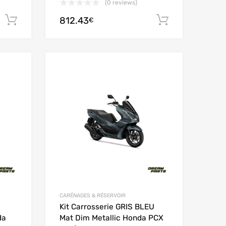
(0 reviews)
812.43
Ajouter au panier
Ajouter au
€
Add to Wishlist
Add to Wishlist
Add to Compare
Add to Compare
CARÉNAGES & RÉSERVOIR
Kit Carrosserie GRIS BLEU
da
Mat Dim Metallic Honda PCX