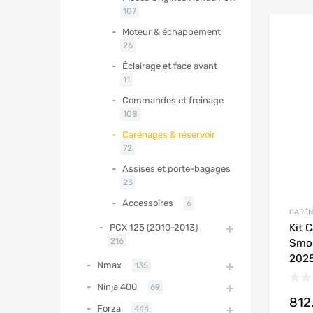
107
Moteur & échappement
26
Éclairage et face avant
11
Commandes et freinage
108
Carénages & réservoir
72
Assises et porte-bagages
23
Accessoires
6
CARÉN
Kit 
PCX 125 (2010-2013)
216
Smo
202
Nmax
135
Ninja 400
69
812
Forza
444