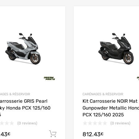
Add to Wishlist
Add to Compare
AGES & RÉSERVOIR
CARÉNAGES & RÉSERVOIR
Carrosserie GRIS Pearl
Kit Carrosserie NOIR Mat
ky Honda PCX 125/160
Gunpowder Metallic Hon
5
PCX 125/160 2025
(0 reviews)
(0 reviews)
.43
812.43
Ajouter au panier
€
€