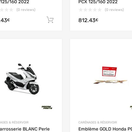
125/160 2022
PCX 125/160 2022
(0 reviews)
(0 reviews)
.43
812.43
Ajouter au panier
€
€
Add to Wishlist
Add to Compare
AGES & RÉSERVOIR
CARÉNAGES & RÉSERVOIR
Carrosserie BLANC Perle
Emblème GOLD Honda P