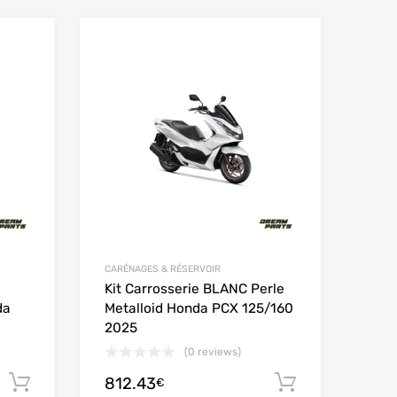
Add to Wishlist
Add to Wishlist
Add to Compare
Add to Compare
CARÉNAGES & RÉSERVOIR
Kit Carrosserie BLANC Perle
da
Metalloid Honda PCX 125/160
2025
(0 reviews)
812.43
Ajouter au panier
Ajouter au
€