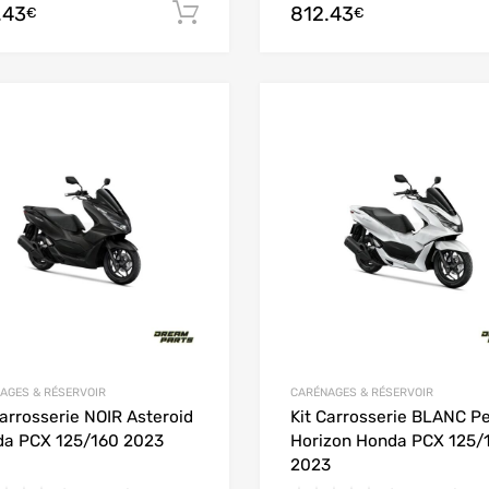
.43
812.43
Ajouter au panier
€
€
Add to Wishlist
Add to Compare
AGES & RÉSERVOIR
CARÉNAGES & RÉSERVOIR
Carrosserie NOIR Asteroid
Kit Carrosserie BLANC Pe
a PCX 125/160 2023
Horizon Honda PCX 125/
2023