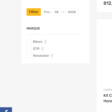
812
Filtrer
Prix :
0€
—
820€
MARQUE
Bikers
1
GTR
1
Revolution
1
CARÉN
Kit 
Hond