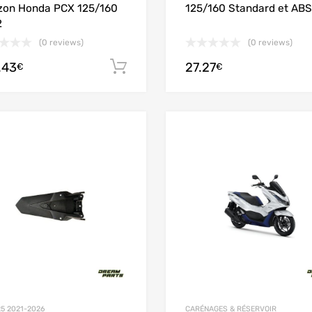
zon Honda PCX 125/160
125/160 Standard et ABS
2
(0 reviews)
(0 reviews)
.43
27.27
Ajouter au panier
€
€
Add to Wishlist
Add to Compare
25 2021-2026
CARÉNAGES & RÉSERVOIR