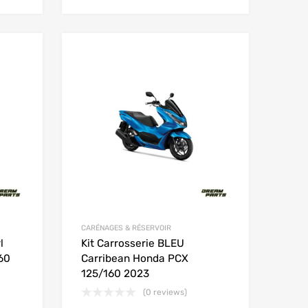
Add to Wishlist
Add to Wishlist
Add to Compare
Add to Compare
CARÉNAGES & RÉSERVOIR
l
Kit Carrosserie BLEU
60
Carribean Honda PCX
125/160 2023
(0 reviews)