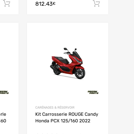
812.43
Ajouter au panier
Ajouter au
€
Add to Wishlist
Add to Wishlist
Add to Compare
Add to Compare
CARÉNAGES & RÉSERVOIR
rle
Kit Carrosserie ROUGE Candy
160
Honda PCX 125/160 2022