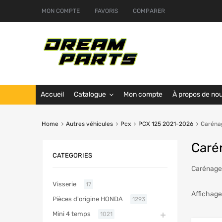
MON COMPTE
FAVORIS
COMPARER
Accueil
Catalogue
Mon compte
À propos de no
Home
Autres véhicules
Pcx
PCX 125 2021-2026
Carénag
Caré
CATEGORIES
Carénages
Visserie
17
Affichage
Pièces d'origine HONDA
1293
Mini 4 temps
1021