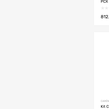
PCX 
812
CARÉN
Kit 