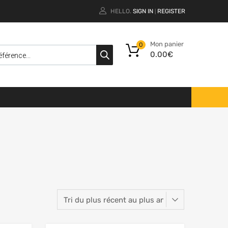
HELLO.
SIGN IN
REGISTER
|
Mon panier
0
0.00
€