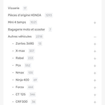
Visserie
17
Pièces d'origine HONDA
1293
Mini 4 temps
1021
Bagagerie moto et scooter
7
Autres véhicules
2318
Zontes 368G
13
X-max
337
Rebel
233
Pcx
552
Nmax
135
Ninja 400
69
Forza
444
CT 125
346
CRF300
36