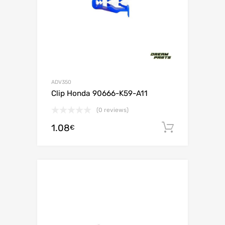
ADV350
Clip Honda 90666-K59-A11
(0 reviews)
1.08
Ajouter 
€