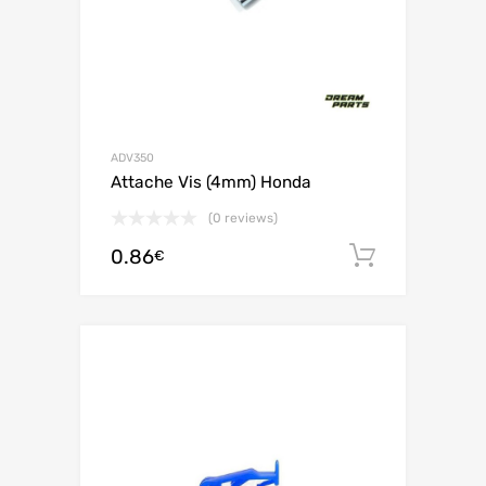
ADV350
Attache Vis (4mm) Honda
(0 reviews)
0.86
Ajouter 
€