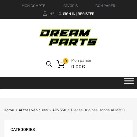
MON COMPTE
FAVORIS
COMPARER
HELLO.
SIGN IN
REGISTER
|
Mon panier
0
0.00
€
Home
Autres véhicules
ADV350
Pièces Origines Honda ADV350
CATEGORIES