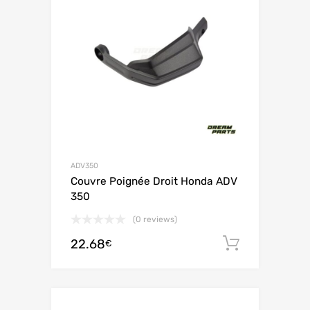
ADV350
Couvre Poignée Droit Honda ADV
350
(0 reviews)
22.68
Ajouter 
€