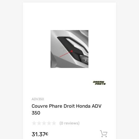
ADV350
Couvre Phare Droit Honda ADV
350
(0 reviews)
31.37
Ajouter 
€