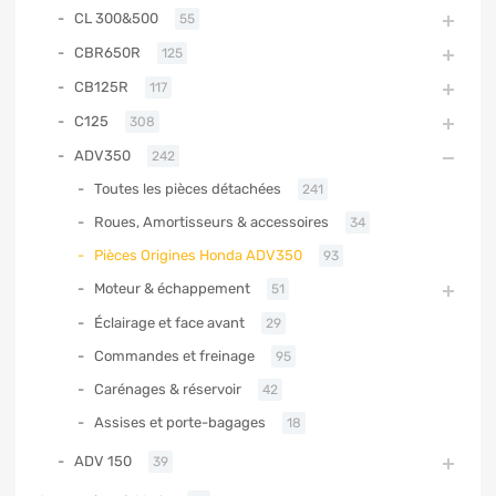
CL 300&500
55
CBR650R
125
CB125R
117
C125
308
ADV350
242
Toutes les pièces détachées
241
Roues, Amortisseurs & accessoires
34
Pièces Origines Honda ADV350
93
Moteur & échappement
51
Éclairage et face avant
29
Commandes et freinage
95
Carénages & réservoir
42
Assises et porte-bagages
18
ADV 150
39