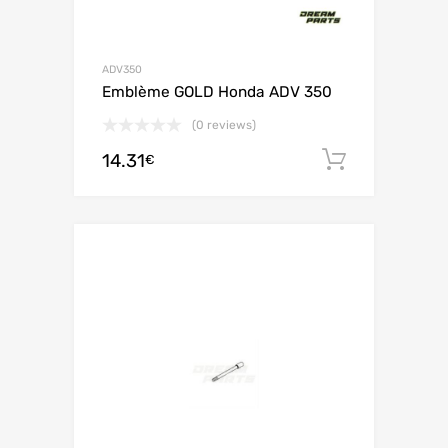
ADV350
Emblème GOLD Honda ADV 350
(0 reviews)
14.31
Ajouter 
€