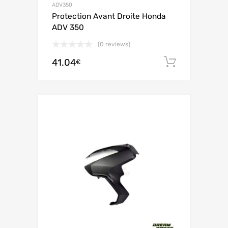
ADV350
Protection Avant Droite Honda
ADV 350
(0 reviews)
41.04
Ajouter 
€