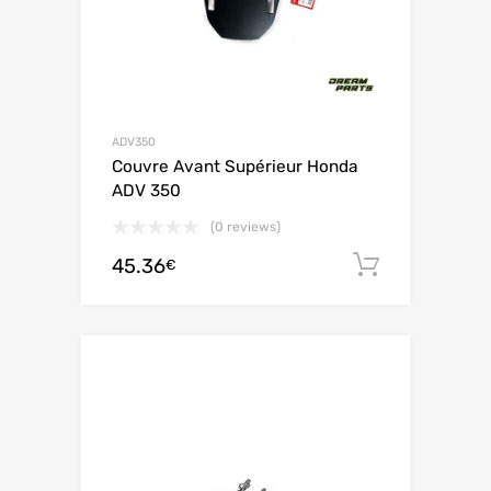
ADV350
Couvre Avant Supérieur Honda
ADV 350
(0 reviews)
45.36
Ajouter 
€