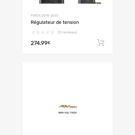
FORZA 2018-2022
Régulateur de tension
(0 reviews)
274.99
Ajouter 
€