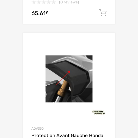
(0 reviews)
65.61
Ajouter 
€
ADV350
Protection Avant Gauche Honda