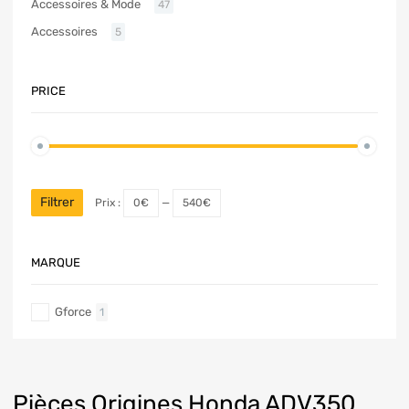
Accessoires & Mode
47
Accessoires
5
PRICE
Filtrer
Prix :
0€
—
540€
MARQUE
Gforce
1
Pièces Origines Honda ADV350