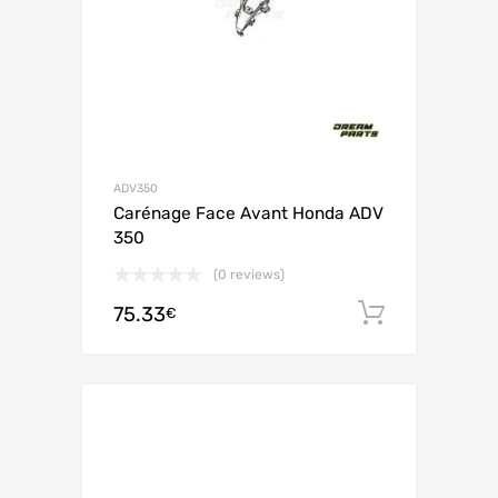
ADV350
Carénage Face Avant Honda ADV
350
(0 reviews)
75.33
Ajouter 
€