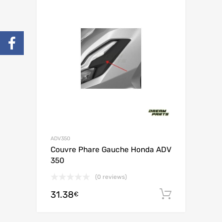
ADV350
Couvre Phare Gauche Honda ADV
350
(0 reviews)
31.38
Ajouter 
€