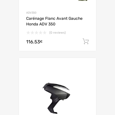
ADV350
Carénage Flanc Avant Gauche
Honda ADV 350
(0 reviews)
116.53
Ajouter 
€