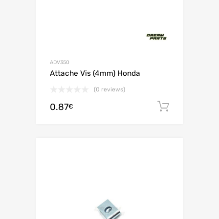
ADV350
Attache Vis (4mm) Honda
(0 reviews)
0.87
Ajouter 
€