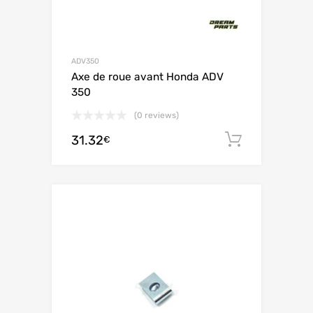
ADV350
Axe de roue avant Honda ADV
350
(0 reviews)
31.32
Ajouter 
€