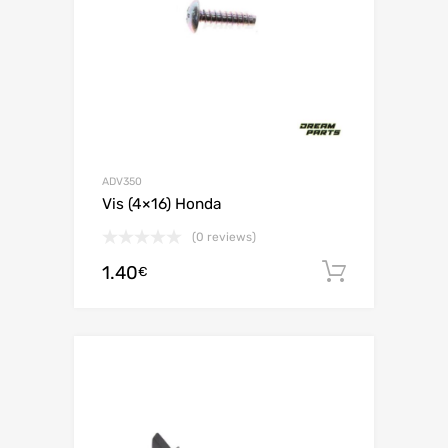
ADV350
Vis (4×16) Honda
(0 reviews)
1.40
Ajouter 
€