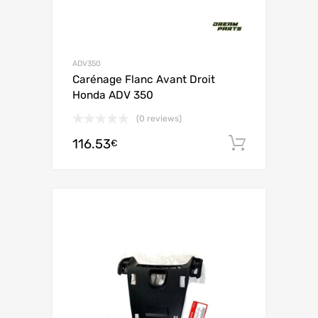
ADV350
Carénage Flanc Avant Droit
Honda ADV 350
(0 reviews)
116.53
Ajouter 
€