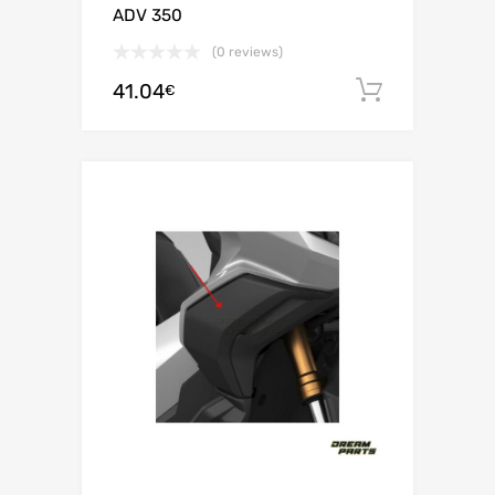
ADV 350
(0 reviews)
41.04
Ajouter 
€