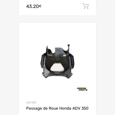
43.20
Ajouter 
€
ADV350
Passage de Roue Honda ADV 350