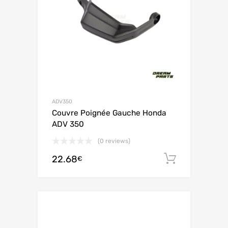
ADV350
Couvre Poignée Gauche Honda
ADV 350
(0 reviews)
22.68
Ajouter 
€