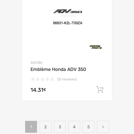
ADV350
Emblème Honda ADV 350
(0 reviews)
14.31
Ajouter 
€
1
2
3
4
5