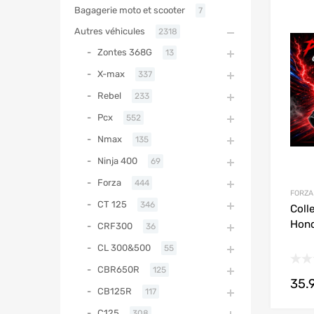
Bagagerie moto et scooter
7
Autres véhicules
2318
Zontes 368G
13
X-max
337
Rebel
233
Pcx
552
Nmax
135
Ninja 400
69
Forza
444
FORZA
CT 125
346
Coll
Hon
CRF300
36
CL 300&500
55
CBR650R
125
35.
CB125R
117
C125
308