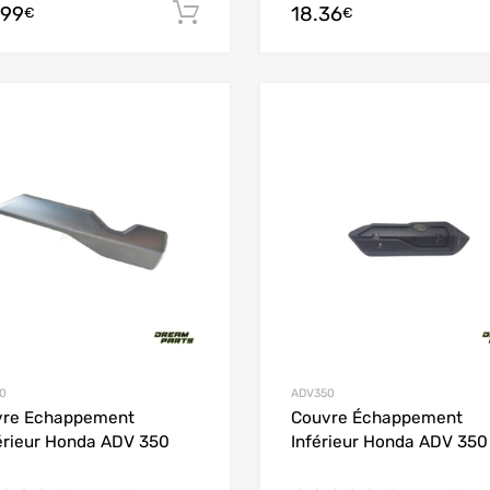
.99
18.36
Ajouter au panier
€
€
Add to Wishlist
Add to Compare
0
ADV350
vre Echappement
Couvre Échappement
rieur Honda ADV 350
Inférieur Honda ADV 350