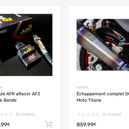
Add to Wishlist
Add to Compare
50
ADV350
le AFR aRacer AF3
Échappement complet S
e Bande
Moto Titane
(0 reviews)
(0 reviews)
.99
859.99
Ajouter au panier
€
€