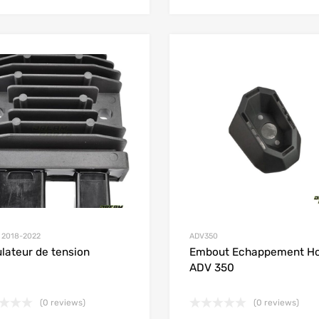
Add to Wishlist
Add to Compare
 2018-2022
ADV350
lateur de tension
Embout Echappement H
ADV 350
(0 reviews)
(0 reviews)