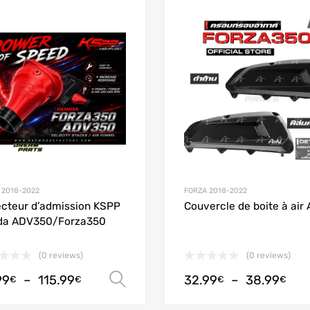
Add to Wishlist
Add to Compare
 2018-2022
FORZA 2018-2022
ecteur d’admission KSPP
Couvercle de boite à air 
da ADV350/Forza350
(0 reviews)
(0 reviews)
99
–
115.99
32.99
–
38.99
Choix des options
€
€
€
€