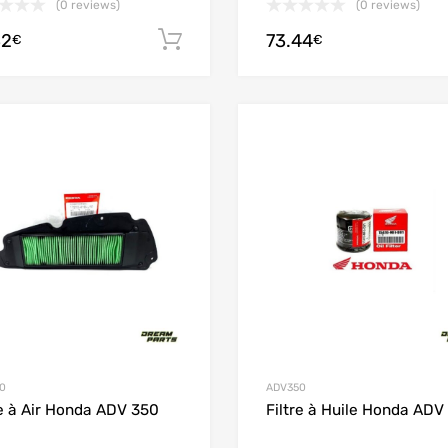
(0 reviews)
(0 reviews)
32
73.44
Ajouter au panier
€
€
Add to Wishlist
Add to Compare
0
ADV350
re à Air Honda ADV 350
Filtre à Huile Honda ADV