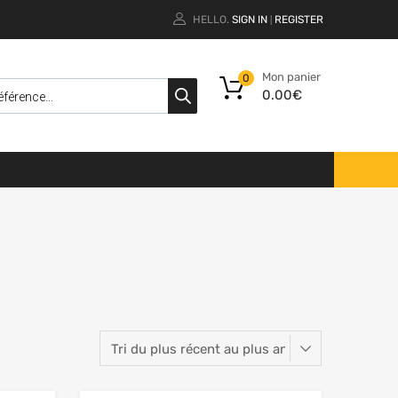
HELLO.
SIGN IN
REGISTER
|
Mon panier
0
0.00
€