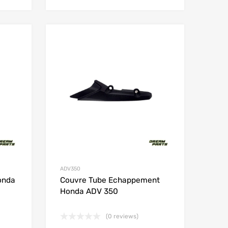
Add to Wishlist
Add to Wishlist
Add to Compare
Add to Compare
ADV350
onda
Couvre Tube Echappement
Honda ADV 350
(0 reviews)