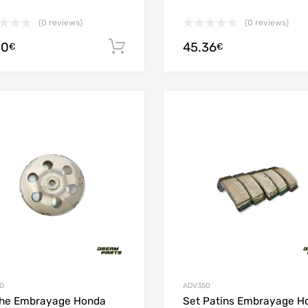
(0 reviews)
(0 reviews)
20
45.36
Ajouter au panier
€
€
Add to Wishlist
Add to Compare
0
ADV350
che Embrayage Honda
Set Patins Embrayage H