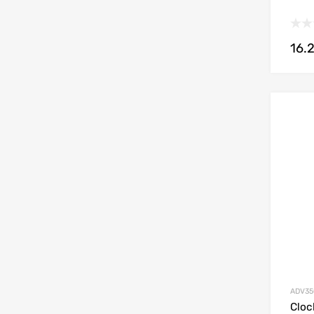
16.
ADV35
Clo