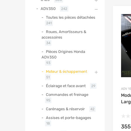
ADV350
242
Toutes les pièces détachées
241
Roues, Amortisseurs &
accessoires
34
Pièces Origines Honda
ADV350
93
Moteur & échappement
51
Éclairage et face avant
29
ADV 1
Commandes et freinage
Modu
95
Larg
Carénages & réservoir
42
Assises et porte-bagages
18
355