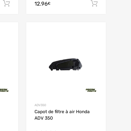
12.96
Ajouter au panier
Ajouter au
€
Add to Wishlist
Add to Wishlist
Add to Compare
Add to Compare
ADV350
Capot de filtre à air Honda
ADV 350