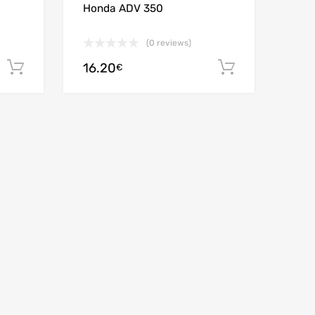
Honda ADV 350
(0 reviews)
16.20
Ajouter au panier
Ajouter au
€