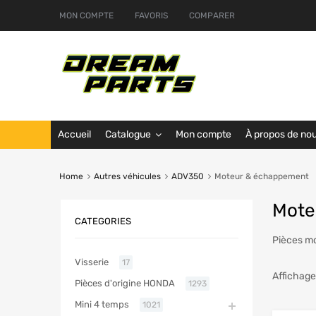
MON COMPTE
FAVORIS
COMPARER
Accueil
Catalogue
Mon compte
À propos de no
Home
Autres véhicules
ADV350
Moteur & échappement
Mote
CATEGORIES
Pièces mo
Visserie
17
Affichage
Pièces d'origine HONDA
1293
Mini 4 temps
1021