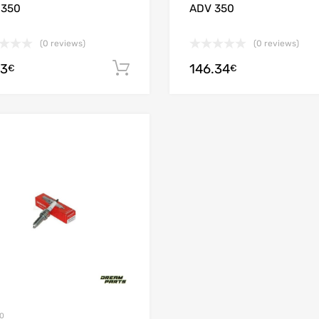
 350
ADV 350
(0 reviews)
(0 reviews)
73
146.34
Ajouter au panier
€
€
Add to Wishlist
Add to Compare
0