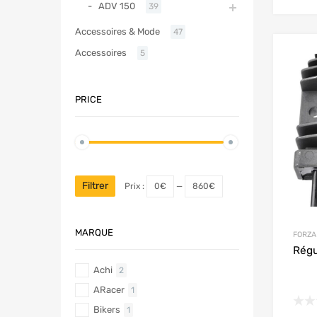
ADV 150
39
Accessoires & Mode
47
Accessoires
5
PRICE
Filtrer
Prix :
0€
—
860€
MARQUE
FORZA
Régu
Achi
2
ARacer
1
Bikers
1