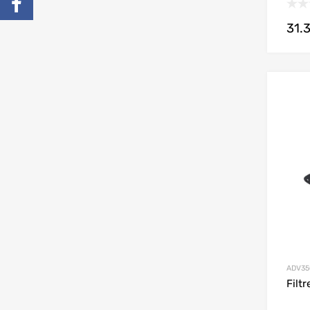
31.
ADV35
Filt