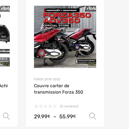
Add to Wishlist
Add to Wishlist
Add to Compare
Add to Compare
FORZA 2018-2022
Achi
Couvre carter de
transmission Forza 350
(0 reviews)
29.99
–
55.99
Choix des options
Choix des
€
€