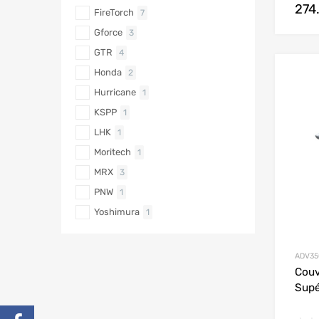
274
FireTorch
7
Gforce
3
GTR
4
Honda
2
Hurricane
1
KSPP
1
LHK
1
Moritech
1
MRX
3
PNW
1
Yoshimura
1
ADV35
Cou
Supé