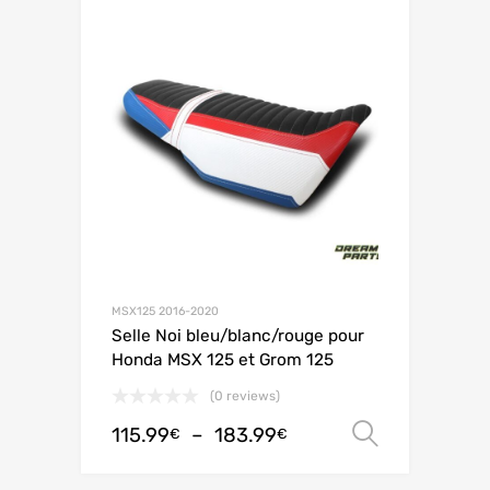
MSX125 2016-2020
Selle Noi bleu/blanc/rouge pour
Honda MSX 125 et Grom 125
(0 reviews)
115.99
–
183.99
Choix de
€
€