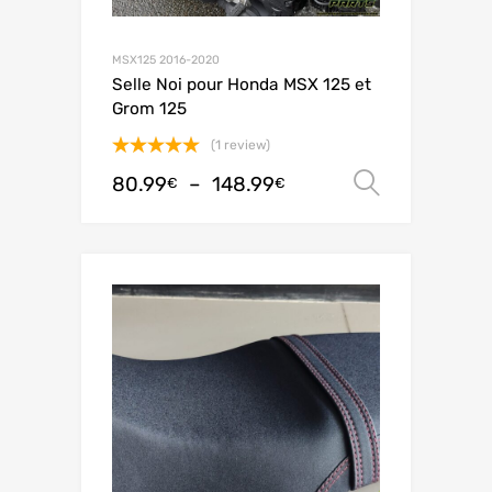
MSX125 2016-2020
Selle Noi pour Honda MSX 125 et
Grom 125
(1 review)
Note
5.00
80.99
–
148.99
Choix de
€
€
sur 5