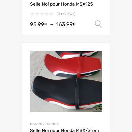
Selle Noi pour Honda MSX125
(0 reviews)
95.99
–
163.99
Choix de
€
€
MSX125 2013-2015
Selle Noi pour Honda MSX/Grom