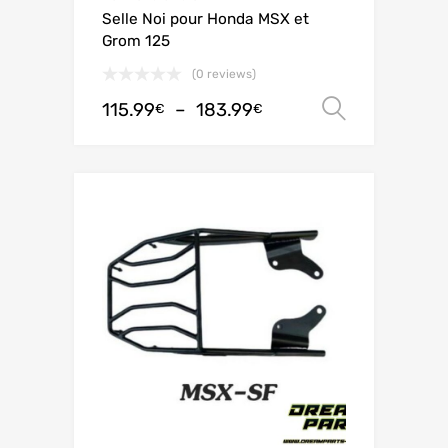
Selle Noi pour Honda MSX et
Grom 125
(0 reviews)
115.99
–
183.99
Choix de
€
€