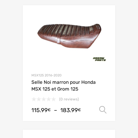
MSX125 2016-2020
Selle Noi marron pour Honda
MSX 125 et Grom 125
(0 reviews)
115.99
–
183.99
Choix de
€
€