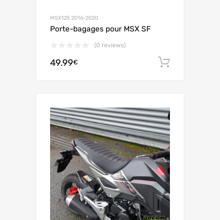
MSX125 2016-2020
Porte-bagages pour MSX SF
(0 reviews)
49.99
Ajouter 
€