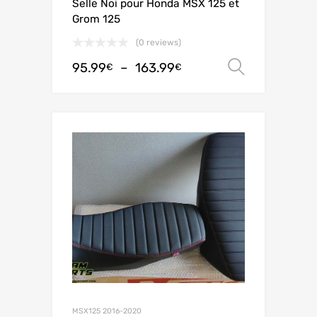
Selle Noi pour Honda MSX 125 et
Grom 125
(0 reviews)
95.99
–
163.99
Choix de
€
€
MSX125 2016-2020