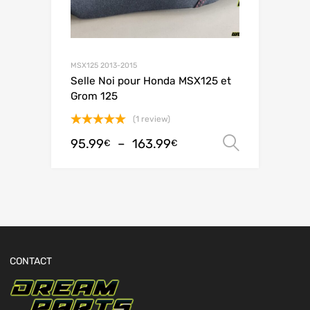
MSX125 2013-2015
Selle Noi pour Honda MSX125 et
Grom 125
(1 review)
Note
5.00
95.99
–
163.99
Choix de
€
€
sur 5
CONTACT