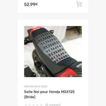
52.99
Ajouter 
€
MSX125 2016-2020
Selle Noi pour Honda MSX125
(Bride)
(0 reviews)