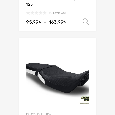
125
(0 reviews)
95.99
–
163.99
Choix de
€
€
MSX125 2013-2015