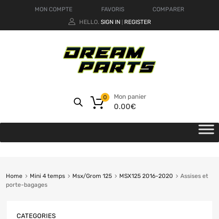
MON COMPTE
FAVORIS
COMPARER
HELLO.
SIGN IN
REGISTER
|
Mon panier
0
0.00
€
Home
Mini 4 temps
Msx/Grom 125
MSX125 2016-2020
Assises et
porte-bagages
CATEGORIES