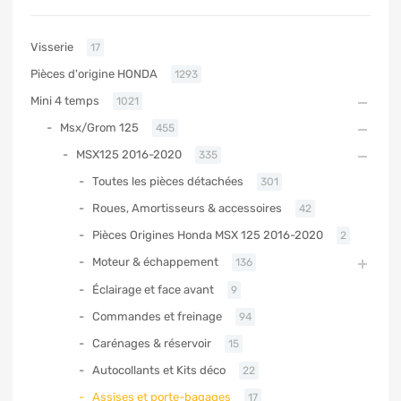
Visserie
17
Pièces d'origine HONDA
1293
Mini 4 temps
1021
Msx/Grom 125
455
MSX125 2016-2020
335
Toutes les pièces détachées
301
Roues, Amortisseurs & accessoires
42
Pièces Origines Honda MSX 125 2016-2020
2
Moteur & échappement
136
Éclairage et face avant
9
Commandes et freinage
94
Carénages & réservoir
15
Autocollants et Kits déco
22
Assises et porte-bagages
17