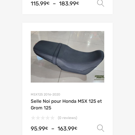
115.99
–
183.99
Choix de
€
€
MSX125 2016-2020
Selle Noi pour Honda MSX 125 et
Grom 125
(0 reviews)
95.99
–
163.99
Choix de
€
€