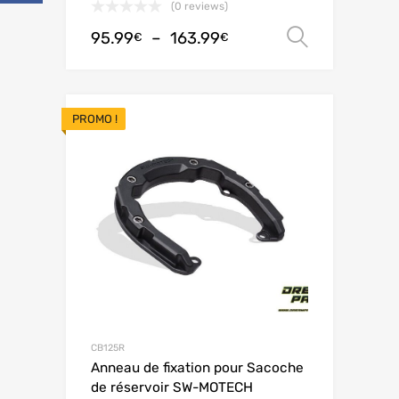
(0 reviews)
95.99
–
163.99
Choix de
€
€
PROMO !
CB125R
Anneau de fixation pour Sacoche
de réservoir SW-MOTECH