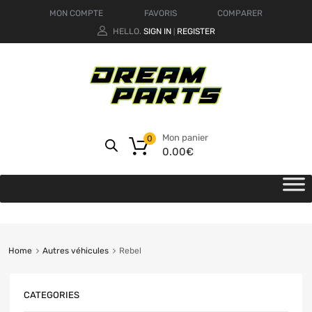
MON COMPTE
FAVORIS
COMPARER
HELLO.
SIGN IN
REGISTER
|
Mon panier
0
0.00
€
Home
Autres véhicules
Rebel
CATEGORIES