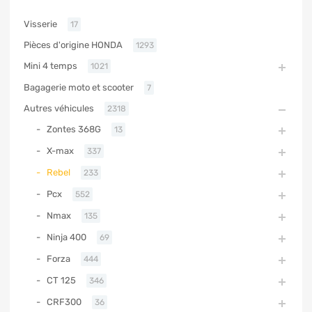
Visserie
17
Pièces d'origine HONDA
1293
Mini 4 temps
1021
Bagagerie moto et scooter
7
Autres véhicules
2318
Zontes 368G
13
X-max
337
Rebel
233
Pcx
552
Nmax
135
Ninja 400
69
Forza
444
CT 125
346
CRF300
36