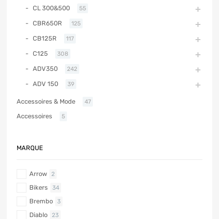
CL 300&500
55
CBR650R
125
CB125R
117
C125
308
ADV350
242
ADV 150
39
Accessoires & Mode
47
Accessoires
5
MARQUE
Arrow
2
Bikers
34
Brembo
3
Diablo
23