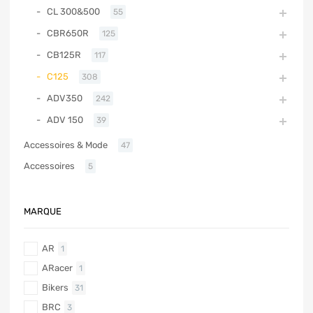
CL 300&500
55
CBR650R
125
CB125R
117
C125
308
ADV350
242
ADV 150
39
Accessoires & Mode
47
Accessoires
5
MARQUE
AR
1
ARacer
1
Bikers
31
BRC
3