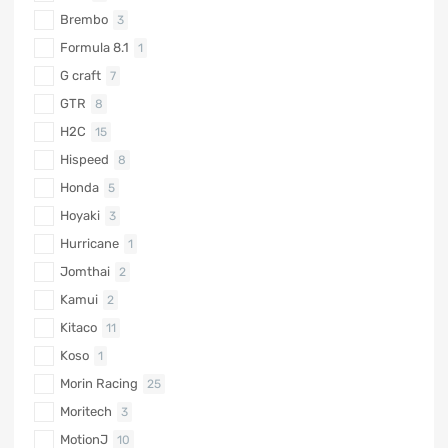
Brembo
3
Formula 8.1
1
G craft
7
GTR
8
H2C
15
Hispeed
8
Honda
5
Hoyaki
3
Hurricane
1
Jomthai
2
Kamui
2
Kitaco
11
Koso
1
Morin Racing
25
Moritech
3
MotionJ
10