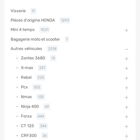
Visserie
17
Pièces d'origine HONDA
1293
Mini 4 temps
1021
Bagagerie moto et scooter
7
Autres véhicules
2318
Zontes 368G
13
X-max
337
Rebel
233
Pcx
552
Nmax
135
Ninja 400
69
Forza
444
CT 125
346
CRF300
36