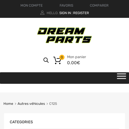
MON COMPTE
FAVORIS
COMPARER
HELLO.
SIGN IN
REGISTER
|
Mon panier
0
0.00
€
Home
Autres véhicules
C125
CATEGORIES