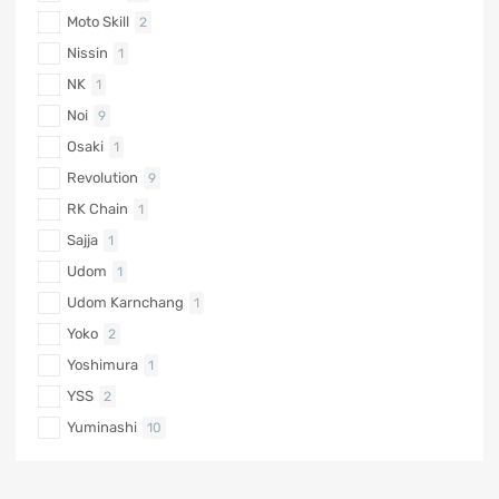
Moto Skill
2
Nissin
1
NK
1
Noi
9
Osaki
1
Revolution
9
RK Chain
1
Sajja
1
Udom
1
Udom Karnchang
1
Yoko
2
Yoshimura
1
YSS
2
Yuminashi
10