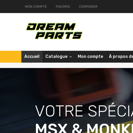
MON COMPTE
FAVORIS
COMPARER
Accueil
Catalogue
Mon compte
À propos d
V
O
T
R
E
S
P
É
C
I
MSX & MONK