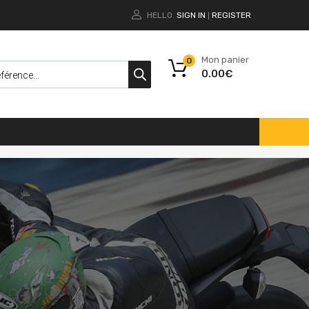
HELLO.
SIGN IN
REGISTER
|
Mon panier
0
0.00
€