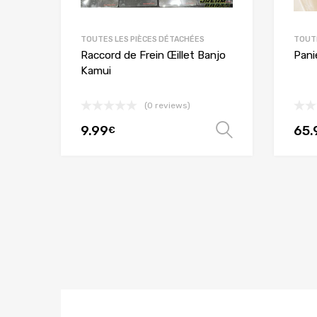
TOUTES LES PIÈCES DÉTACHÉES
TOUTE
nJ
Raccord de Frein Œillet Banjo
Pani
Kamui
(0 reviews)
9.99
65.
Choix des options
Choix des 
€
VOS PIÈCES
DÉTACHÉES D'ORIGINE
JUSQU'Á