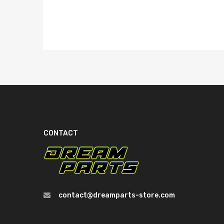
360€ MOINS
CHER QU'EN
CONCESSION!
Nous contacter
CONTACT
contact@dreamparts-store.com