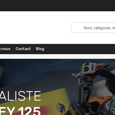
e nous
Contact
Blog
A
L
I
S
T
E
EY 125