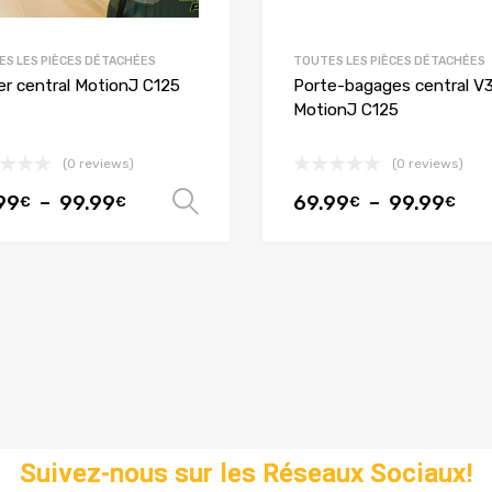
S LES PIÈCES DÉTACHÉES
TOUTES LES PIÈCES DÉTACHÉES
er central MotionJ C125
Porte-bagages central V
MotionJ C125
(0 reviews)
(0 reviews)
99
–
99.99
69.99
–
99.99
options
Choix des options
€
€
€
€
VOUS RECHERCHE
UNE PIÈCE
Suivez-nous sur les Réseaux Sociaux!