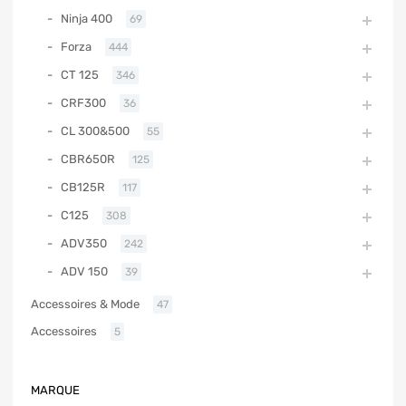
Ninja 400
69
Forza
444
CT 125
346
CRF300
36
CL 300&500
55
CBR650R
125
CB125R
117
C125
308
ADV350
242
ADV 150
39
Accessoires & Mode
47
Accessoires
5
MARQUE