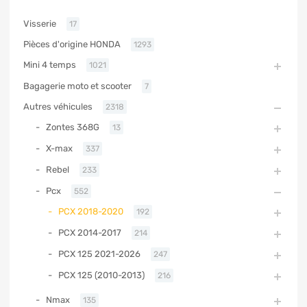
Visserie
17
Pièces d'origine HONDA
1293
Mini 4 temps
1021
Bagagerie moto et scooter
7
Autres véhicules
2318
Zontes 368G
13
X-max
337
Rebel
233
Pcx
552
PCX 2018-2020
192
PCX 2014-2017
214
PCX 125 2021-2026
247
PCX 125 (2010-2013)
216
Nmax
135