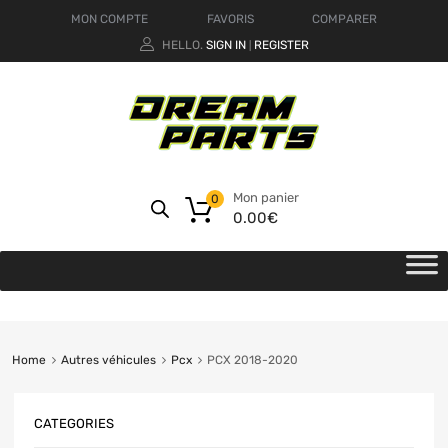
MON COMPTE
FAVORIS
COMPARER
HELLO.
SIGN IN
REGISTER
|
Mon panier
0
0.00
€
Home
Autres véhicules
Pcx
PCX 2018-2020
CATEGORIES