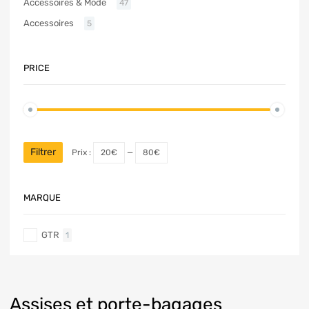
Accessoires & Mode
47
Accessoires
5
PRICE
Filtrer
Prix :
20€
—
80€
MARQUE
GTR
1
Assises et porte-bagages