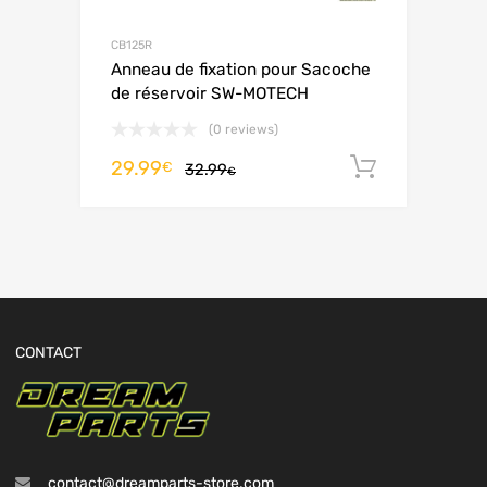
CB125R
Anneau de fixation pour Sacoche
de réservoir SW-MOTECH
(0 reviews)
29.99
Ajouter 
€
32.99
€
CONTACT
contact@dreamparts-store.com