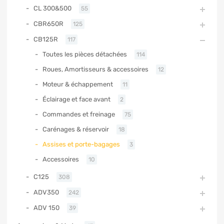
CL 300&500
55
CBR650R
125
CB125R
117
Toutes les pièces détachées
114
Roues, Amortisseurs & accessoires
12
Moteur & échappement
11
Éclairage et face avant
2
Commandes et freinage
75
Carénages & réservoir
18
Assises et porte-bagages
3
Accessoires
10
C125
308
ADV350
242
ADV 150
39