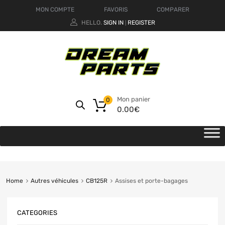
MON COMPTE
FAVORIS
COMPARER
HELLO.
SIGN IN
REGISTER
|
Mon panier
0
0.00
€
Home
Autres véhicules
CB125R
Assises et porte-bagages
CATEGORIES