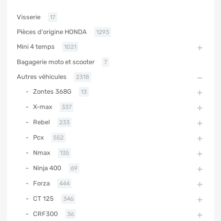
Visserie
17
Pièces d'origine HONDA
1293
Mini 4 temps
1021
Bagagerie moto et scooter
7
Autres véhicules
2318
Zontes 368G
13
X-max
337
Rebel
233
Pcx
552
Nmax
135
Ninja 400
69
Forza
444
CT 125
346
CRF300
36