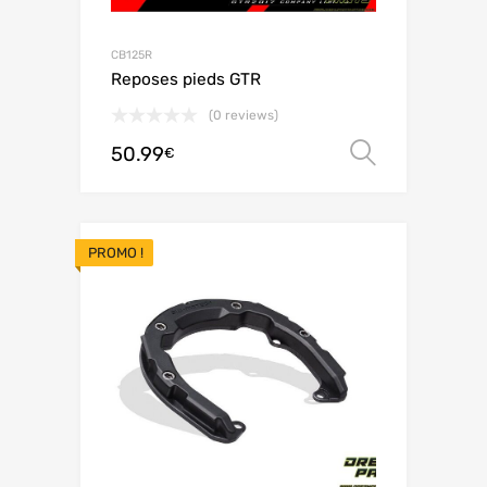
CB125R
Reposes pieds GTR
(0 reviews)
50.99
Choix de
€
PROMO !