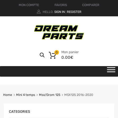
MON COMPTE
FAVORIS
COMPARER
HELLO.
SIGN IN
REGISTER
|
Mon panier
0
0.00
€
Home
Mini 4 temps
Msx/Grom 125
MSX125 2016-2020
CATEGORIES