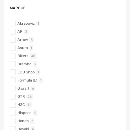
MARQUE
Akrapovic
1
AR
3
Arrow
8
Asura
1
Bikers
48
Brembo
3
ECU Shop
1
Formula 8.1
1
G craft
6
GTR
26
H2C
11
Hispeed
9
Honda
3
Hoyaki
4