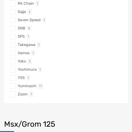
RK Chain
1
Sajja
2
Seven Speed
1
SNB
8
SPS
1
Takegawa
1
Vamos
1
Yoko
3
Yoshimura
1
YSS
1
Yuminashi
11
Zoom
7
Msx/Grom 125