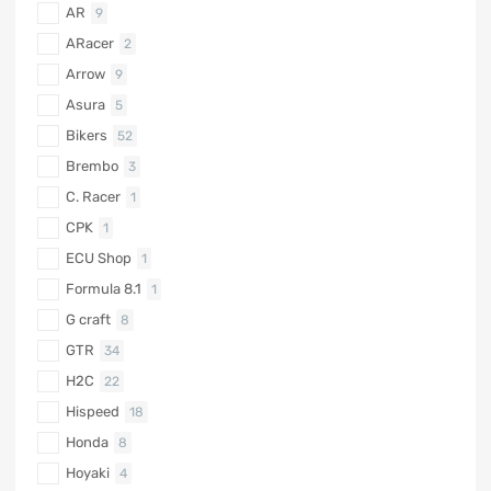
AR
9
ARacer
2
Arrow
9
Asura
5
Bikers
52
Brembo
3
C. Racer
1
CPK
1
ECU Shop
1
Formula 8.1
1
G craft
8
GTR
34
H2C
22
Hispeed
18
Honda
8
Hoyaki
4