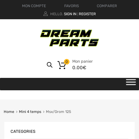
MON COMPTE
FAVORIS
COMPARER
HELLO.
SIGN IN
REGISTER
|
Mon panier
0
0.00
€
Home
Mini 4 temps
Msx/Grom 125
CATEGORIES