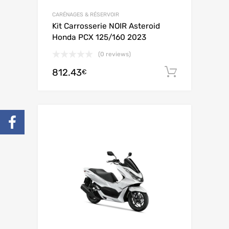
CARÉNAGES & RÉSERVOIR
Kit Carrosserie NOIR Asteroid
Honda PCX 125/160 2023
(0 reviews)
812.43
Ajouter 
€