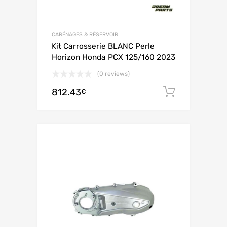
CARÉNAGES & RÉSERVOIR
Kit Carrosserie BLANC Perle
Horizon Honda PCX 125/160 2023
(0 reviews)
812.43
Ajouter 
€