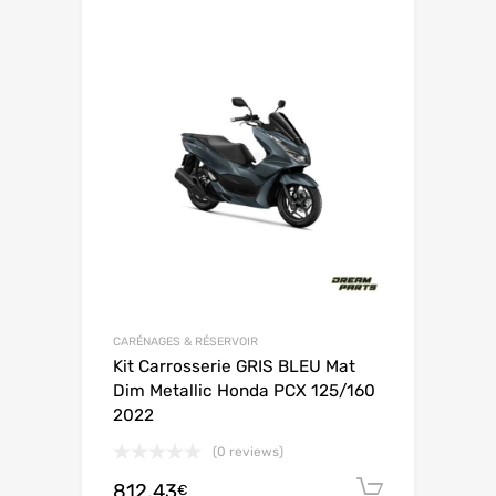
CARÉNAGES & RÉSERVOIR
Kit Carrosserie GRIS BLEU Mat
Dim Metallic Honda PCX 125/160
2022
(0 reviews)
812.43
Ajouter 
€