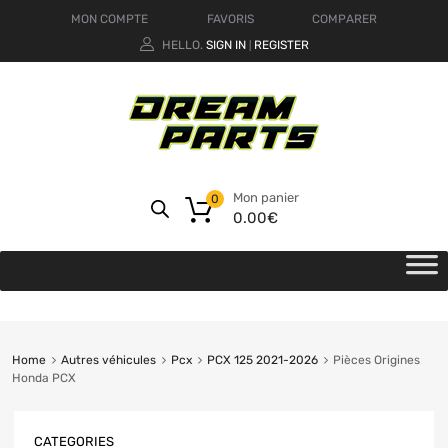
MON COMPTE
FAVORIS
COMPARER
HELLO.
SIGN IN
REGISTER
|
Mon panier
0
0.00
€
Home
Autres véhicules
Pcx
PCX 125 2021-2026
Pièces Origines
Honda PCX
CATEGORIES