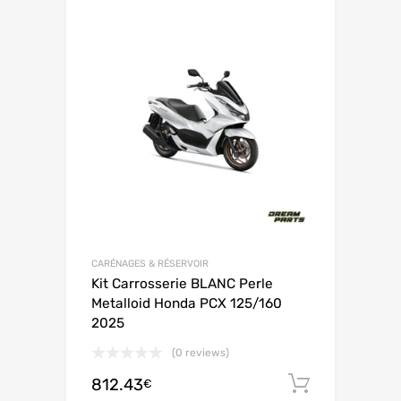
CARÉNAGES & RÉSERVOIR
Kit Carrosserie BLANC Perle
Metalloid Honda PCX 125/160
2025
(0 reviews)
812.43
Ajouter 
€