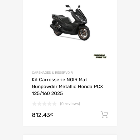
CARÉNAGES & RÉSERVOIR
Kit Carrosserie NOIR Mat
Gunpowder Metallic Honda PCX
125/160 2025
(0 reviews)
812.43
Ajouter 
€