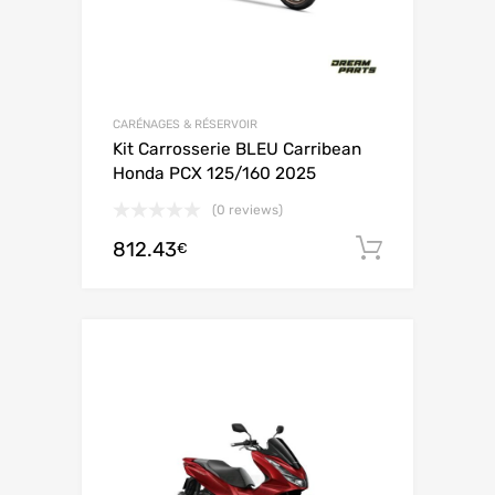
CARÉNAGES & RÉSERVOIR
Kit Carrosserie BLEU Carribean
Honda PCX 125/160 2025
(0 reviews)
812.43
Ajouter 
€