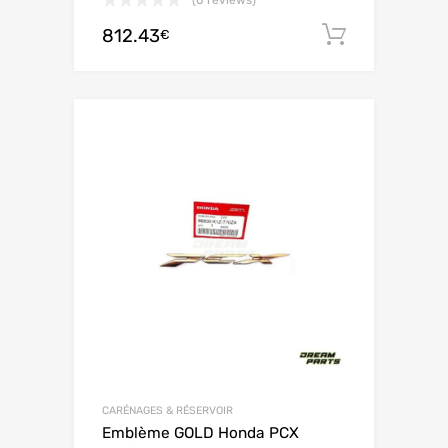
(0 reviews)
812.43
Ajouter 
€
CARÉNAGES & RÉSERVOIR
Emblème GOLD Honda PCX