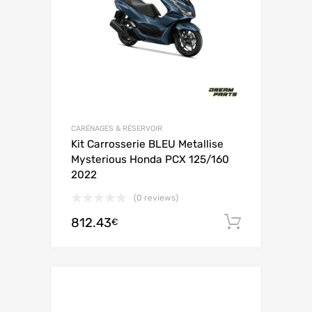
CARÉNAGES & RÉSERVOIR
Kit Carrosserie BLEU Metallise
Mysterious Honda PCX 125/160
2022
(0 reviews)
812.43
Ajouter 
€