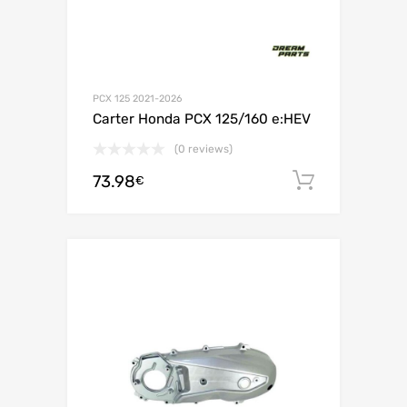
PCX 125 2021-2026
Carter Honda PCX 125/160 e:HEV
(0 reviews)
73.98
Ajouter 
€