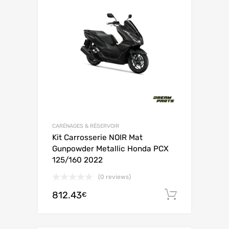
CARÉNAGES & RÉSERVOIR
Kit Carrosserie NOIR Mat
Gunpowder Metallic Honda PCX
125/160 2022
(0 reviews)
812.43
Ajouter 
€