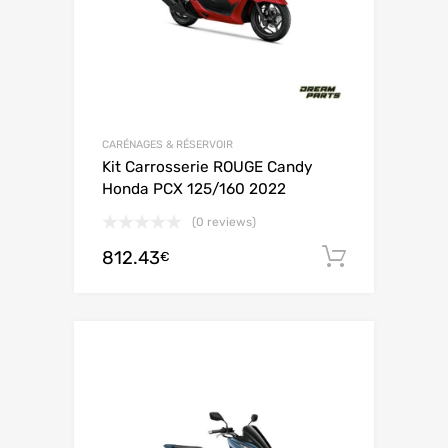
CARÉNAGES & RÉSERVOIR
Kit Carrosserie ROUGE Candy
Honda PCX 125/160 2022
(0 reviews)
812.43
Ajouter 
€