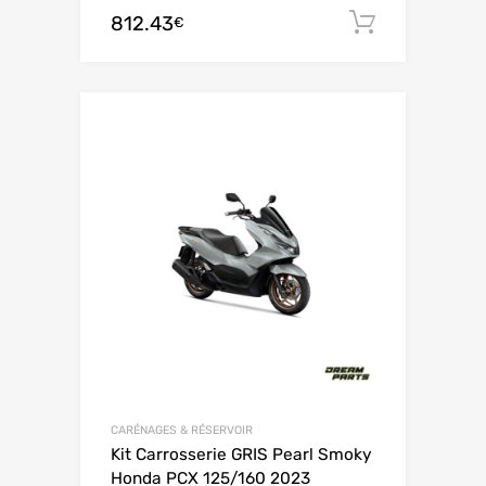
812.43
Ajouter 
€
CARÉNAGES & RÉSERVOIR
Kit Carrosserie GRIS Pearl Smoky
Honda PCX 125/160 2023