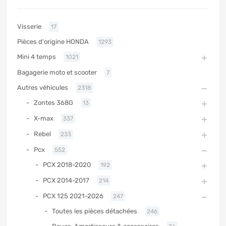
Visserie
17
Pièces d'origine HONDA
1293
Mini 4 temps
1021
Bagagerie moto et scooter
7
Autres véhicules
2318
Zontes 368G
13
X-max
337
Rebel
233
Pcx
552
PCX 2018-2020
192
PCX 2014-2017
214
PCX 125 2021-2026
247
Toutes les pièces détachées
246