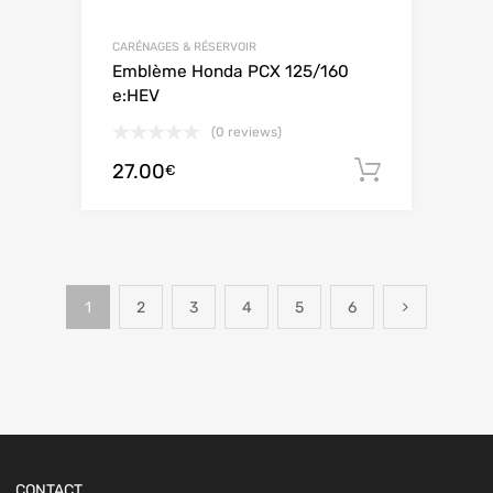
CARÉNAGES & RÉSERVOIR
Emblème Honda PCX 125/160
e:HEV
(0 reviews)
27.00
Ajouter 
€
1
2
3
4
5
6
CONTACT