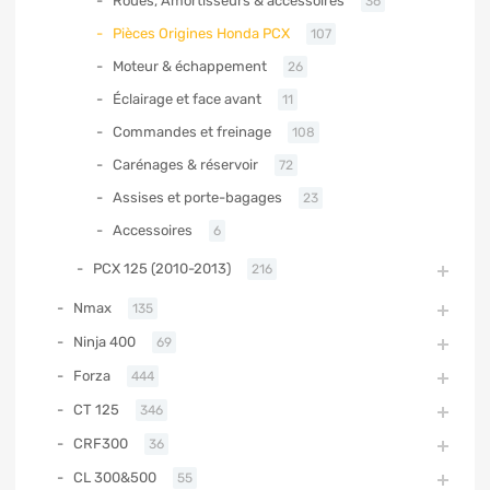
Roues, Amortisseurs & accessoires
36
Pièces Origines Honda PCX
107
Moteur & échappement
26
Éclairage et face avant
11
Commandes et freinage
108
Carénages & réservoir
72
Assises et porte-bagages
23
Accessoires
6
PCX 125 (2010-2013)
216
Nmax
135
Ninja 400
69
Forza
444
CT 125
346
CRF300
36
CL 300&500
55