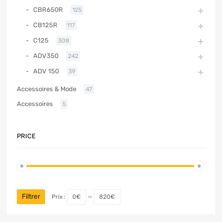
CBR650R
125
CB125R
117
C125
308
ADV350
242
ADV 150
39
Accessoires & Mode
47
Accessoires
5
PRICE
Filtrer
Prix :
0€
—
820€