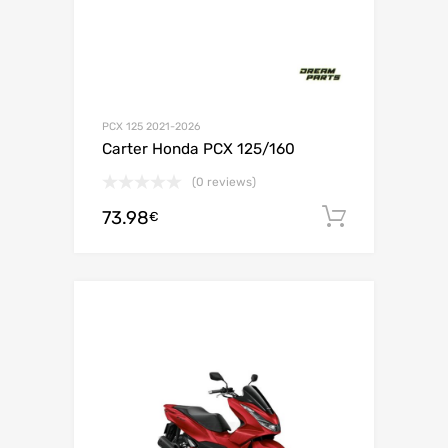
PCX 125 2021-2026
Carter Honda PCX 125/160
(0 reviews)
73.98
Ajouter 
€