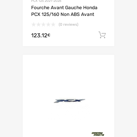
PCX 125 2021-2026
Fourche Avant Gauche Honda
PCX 125/160 Non ABS Avant
(0 reviews)
123.12
Ajouter 
€