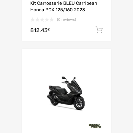
Kit Carrosserie BLEU Carribean
Honda PCX 125/160 2023
(0 reviews)
812.43
Ajouter 
€