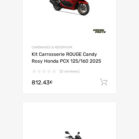
CARÉNAGES & RÉSERVOIR
Kit Carrosserie ROUGE Candy
Rosy Honda PCX 125/160 2025
(0 reviews)
812.43
Ajouter 
€