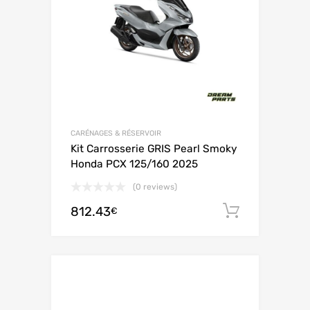
CARÉNAGES & RÉSERVOIR
Kit Carrosserie GRIS Pearl Smoky
Honda PCX 125/160 2025
(0 reviews)
812.43
Ajouter 
€