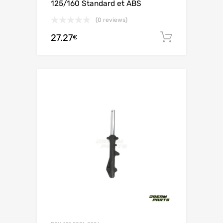
125/160 Standard et ABS
(0 reviews)
27.27
Ajouter 
€