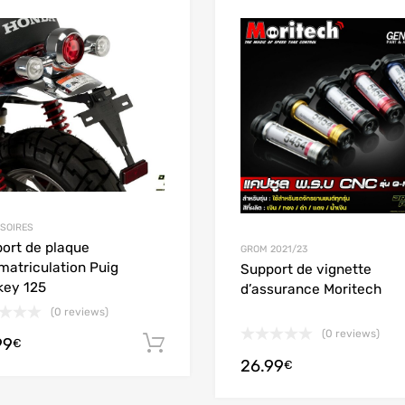
Add to Wishlist
Add to Compare
SOIRES
ort de plaque
GROM 2021/23
matriculation Puig
Support de vignette
ey 125
d’assurance Moritech
(0 reviews)
(0 reviews)
99
Ajouter au panier
€
26.99
€