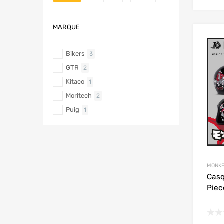
MARQUE
Bikers
3
GTR
2
Kitaco
1
Moritech
2
Puig
1
MONKE
Casq
Piec