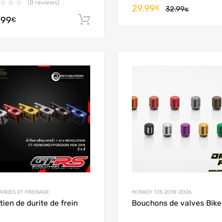
(0 reviews)
29.99
€
32.99
€
.99
Ajouter au panier
€
Add to Wishlist
Add to Compare
NDES ET FREINAGE
MONKEY 125 2018-2026
tien de durite de frein
Bouchons de valves Bike