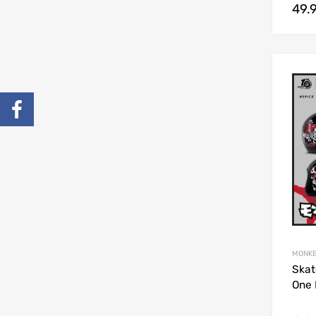
49.
MONKE
Skat
One 