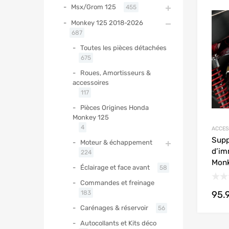
Msx/Grom 125
455
Monkey 125 2018-2026
687
Toutes les pièces détachées
675
Roues, Amortisseurs &
accessoires
117
Pièces Origines Honda
Monkey 125
4
ACCES
Supp
Moteur & échappement
d’im
224
Monk
Éclairage et face avant
58
Commandes et freinage
95.
183
Carénages & réservoir
56
Autocollants et Kits déco