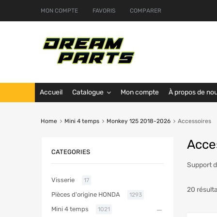
MON COMPTE
FAVORIS
COMPARER
Accueil
Catalogue
Mon compte
À propos de no
Home
Mini 4 temps
Monkey 125 2018-2026
Accessoires
Acce
CATEGORIES
Support 
Visserie
17
20 résult
Pièces d'origine HONDA
1293
Mini 4 temps
1021