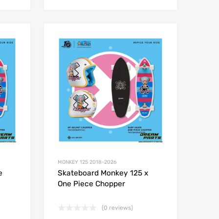
Add to Wishlist
Add to Wishlist
Add to Compare
Add to Compare
MONKEY 125 2018-2026
e
Skateboard Monkey 125 x
One Piece Chopper
(0 reviews)