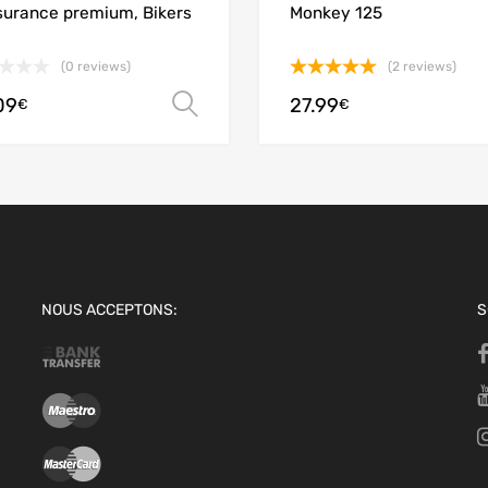
surance premium, Bikers
Monkey 125
(0 reviews)
(2 reviews)
Note
5.00
09
27.99
Choix des options
€
€
sur 5
NOUS ACCEPTONS:
S