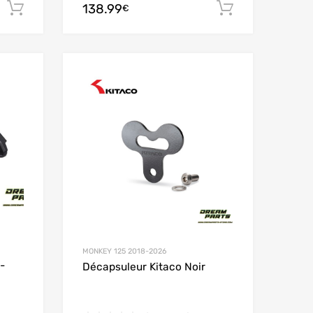
138.99
Ajouter au panier
Ajouter au
€
Add to Wishlist
Add to Wishlist
Add to Compare
Add to Compare
MONKEY 125 2018-2026
-
Décapsuleur Kitaco Noir