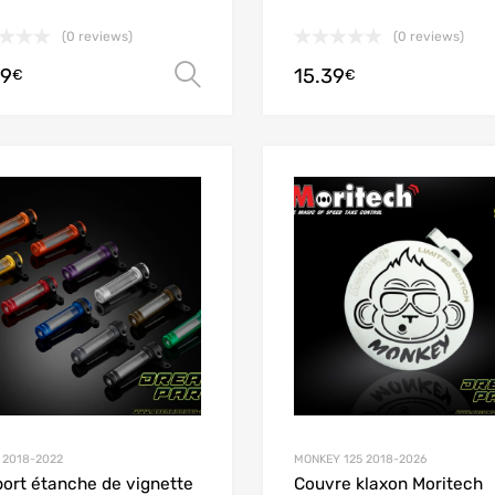
(0 reviews)
(0 reviews)
99
15.39
Choix des options
€
€
Add to Wishlist
Add to Compare
 2018-2022
MONKEY 125 2018-2026
ort étanche de vignette
Couvre klaxon Moritech