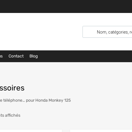
us
Contact
Blog
ssoires
de téléphone… pour Honda Monkey 125
ats affichés