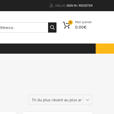
HELLO.
SIGN IN
REGISTER
|
Mon panier
0
0.00
€