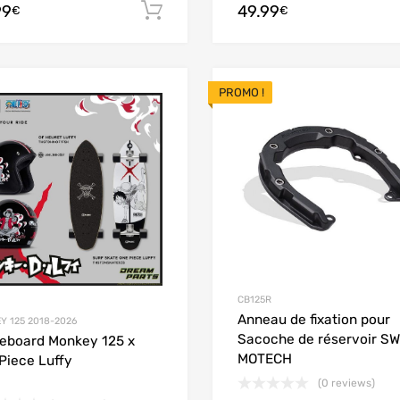
99
49.99
Ajouter au panier
€
€
PROMO !
Add to Wishlist
Add to Compare
CB125R
Anneau de fixation pour
Y 125 2018-2026
Sacoche de réservoir SW
eboard Monkey 125 x
MOTECH
Piece Luffy
(0 reviews)