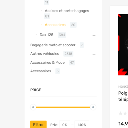
11
Assises et porte-bagages
81
Accessoires
20
Dax 125
384
Bagagerie moto et scooter
7
Autres véhicules
2318
Accessoires & Mode
47
Accessoires
5
MONKE
PRICE
Poig
télé
14.
Filtrer
Prix :
0€
—
140€