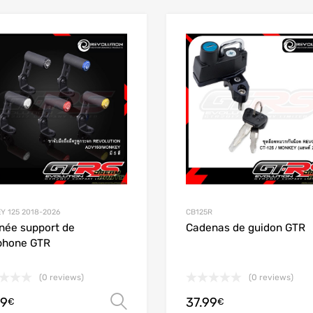
Add to Wishlist
Add to Compare
Y 125 2018-2026
CB125R
née support de
Cadenas de guidon GTR
phone GTR
(0 reviews)
(0 reviews)
99
37.99
Choix des options
€
€