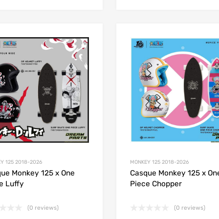
Add to Wishlist
Add to Compare
Y 125 2018-2026
MONKEY 125 2018-2026
ue Monkey 125 x One
Casque Monkey 125 x On
e Luffy
Piece Chopper
(0 reviews)
(0 reviews)