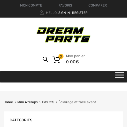
MON COMPTE
FAVORIS
COMPARER
HELLO.
SIGN IN
REGISTER
|
Mon panier
0
0.00
€
Home
Mini 4 temps
Dax 125
Éclairage et face avant
CATEGORIES