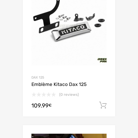
DAX 125
Emblème Kitaco Dax 125
(0 reviews)
109.99
Ajouter 
€