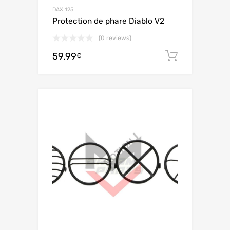
DAX 125
Protection de phare Diablo V2
(0 reviews)
59.99
Ajouter 
€