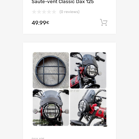
Saute-vent Classic Dax 125
(0 reviews)
49.99
Ajouter 
€