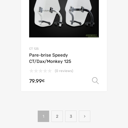
CT 125
Pare-brise Speedy
CT/Dax/Monkey 125
(0 reviews)
79.99
Choix de
€
1
2
3