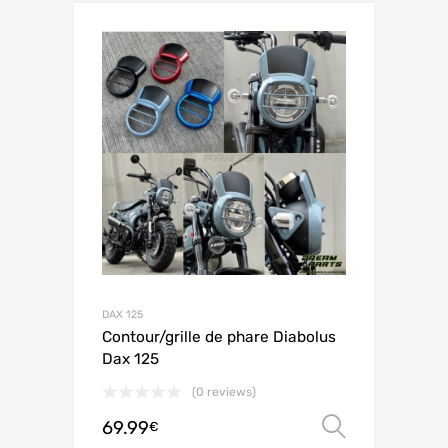
DAX 125
Contour/grille de phare Diabolus
Dax 125
(0 reviews)
69.99
Choix de
€