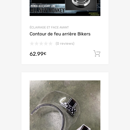
ÉCLAIRAGE ET FACE AVANT
Contour de feu arrière Bikers
(0 reviews)
62.99
Ajouter 
€