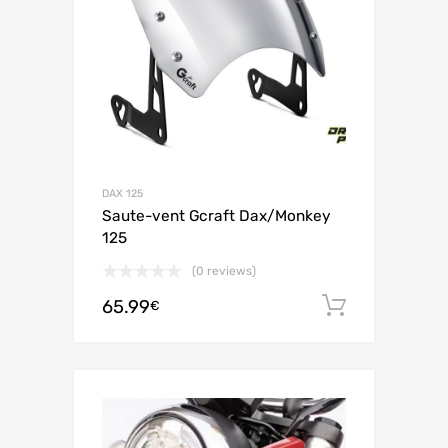
DAX 125
Saute-vent Gcraft Dax/Monkey
125
(0 reviews)
65.99
Ajouter 
€