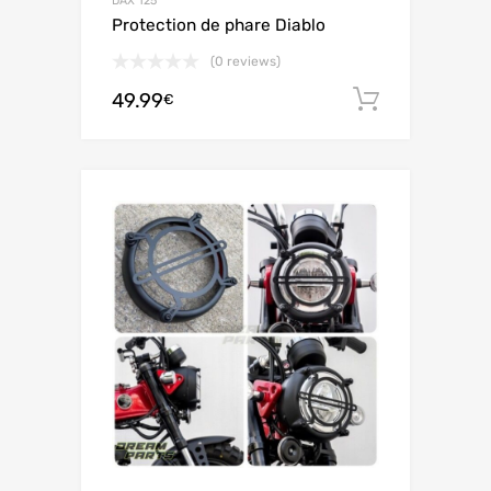
DAX 125
Protection de phare Diablo
(0 reviews)
49.99
Ajouter 
€