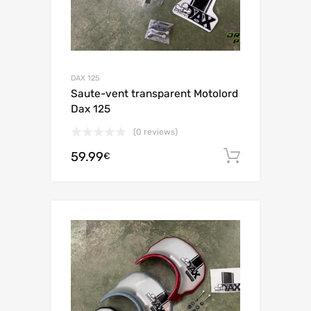
DAX 125
Saute-vent transparent Motolord
Dax 125
(0 reviews)
59.99
Ajouter 
€