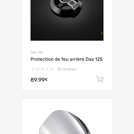
DAX 125
Protection de feu arrière Dax 125
(0 reviews)
89.99
Ajouter 
€