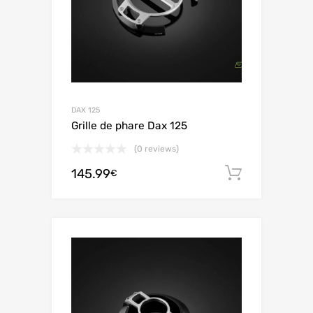
DAX 125
Grille de phare Dax 125
(0 reviews)
145.99
Ajouter 
€