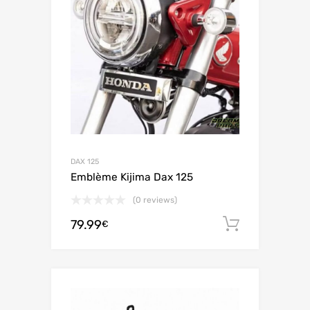
DAX 125
Emblème Kijima Dax 125
(0 reviews)
79.99
Ajouter 
€