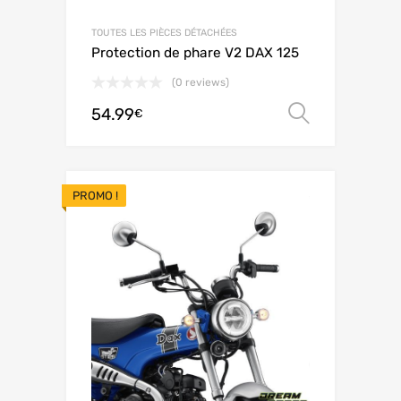
TOUTES LES PIÈCES DÉTACHÉES
Protection de phare V2 DAX 125
(0 reviews)
54.99
Choix de
€
PROMO !