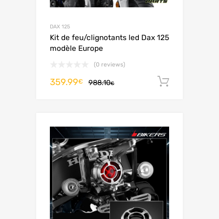
DAX 125
Kit de feu/clignotants led Dax 125
modèle Europe
(0 reviews)
359.99
Ajouter 
€
988.10
€