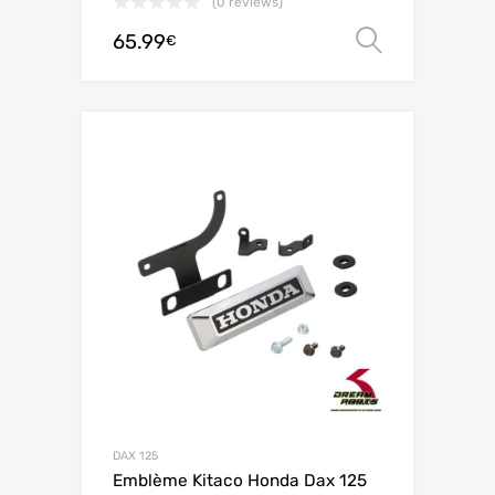
(0 reviews)
65.99
Choix de
€
DAX 125
Emblème Kitaco Honda Dax 125