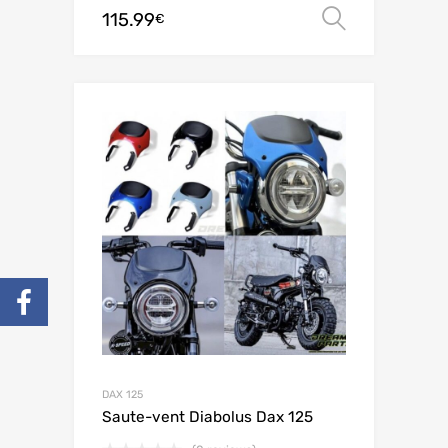
115.99
Choix de
€
DAX 125
Saute-vent Diabolus Dax 125