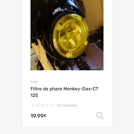
C125
Filtre de phare Monkey-Dax-CT
125
(0 reviews)
19.99
Choix de
€