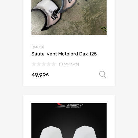
DAX 125
Saute-vent Motolord Dax 125
(0 reviews)
49.99
Choix de
€