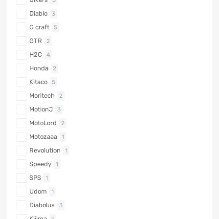
Diablo
3
G craft
5
GTR
2
H2C
4
Honda
2
Kitaco
5
Moritech
2
MotionJ
3
MotoLord
2
Motozaaa
1
Revolution
1
Speedy
1
SPS
1
Udom
1
Diabolus
3
Kijima
1