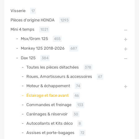
Visserie
17
Pièces d'origine HONDA
1293
Mini 4 temps
1021
Msx/Grom 125
455
Monkey 125 2018-2026
687
Dax 125
384
Toutes les pièces détachées
378
Roues, Amortisseurs & accessoires
67
Moteur & échappement
74
Éclairage et face avant
46
Commandes et freinage
133
Carénages & réservoir
30
Autocollants et Kits déco
8
Assises et porte-bagages
72