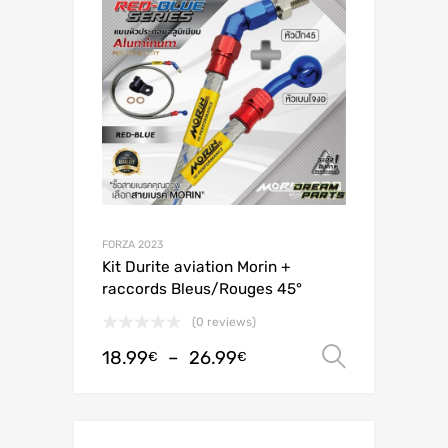
FORZA 2023
Kit Durite aviation Morin +
raccords Bleus/Rouges 45°
(0 reviews)
18.99
–
26.99
Choix de
€
€