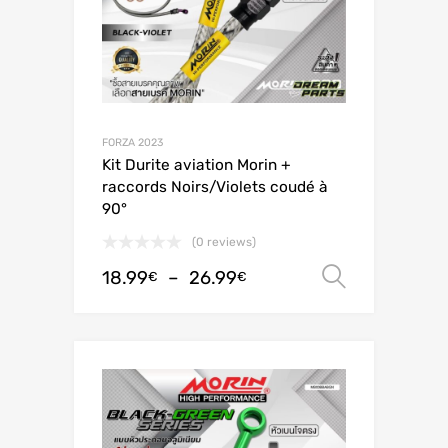
FORZA 2023
Kit Durite aviation Morin +
raccords Noirs/Violets coudé à
90°
(0 reviews)
18.99
–
26.99
Choix de
€
€