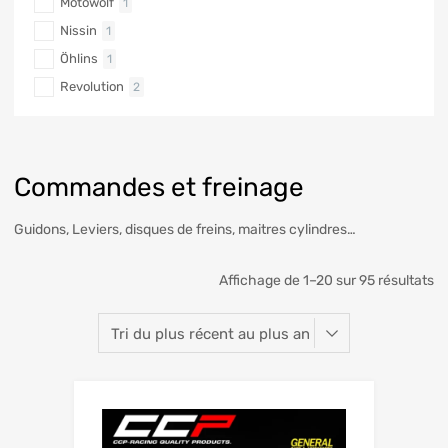
Motowolf
1
Nissin
1
Öhlins
1
Revolution
2
Commandes et freinage
Guidons, Leviers, disques de freins, maitres cylindres…
Affichage de 1–20 sur 95 résultats