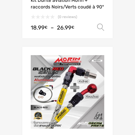
Kit Durite aviation Morin +
raccords Noirs/Verts coudé à 90°
(0 reviews)
18.99
–
26.99
Choix de
€
€