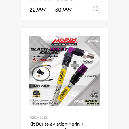
22.99
–
30.99
Choix de
€
€
FORZA 2023
Kit Durite aviation Morin +