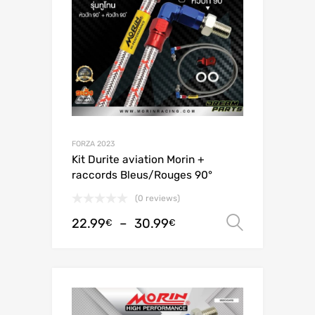
FORZA 2023
Kit Durite aviation Morin +
raccords Bleus/Rouges 90°
(0 reviews)
22.99
–
30.99
Choix de
€
€