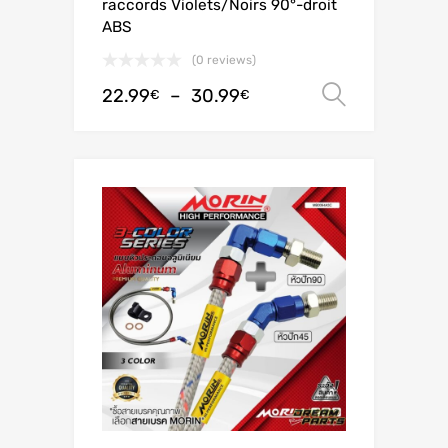
raccords Violets/Noirs 90°-droit
ABS
(0 reviews)
22.99
–
30.99
Choix de
€
€