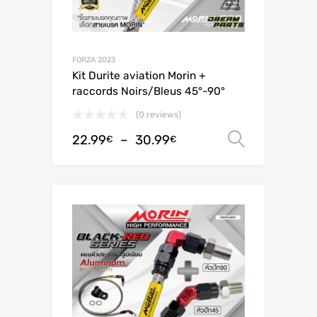
FORZA 2023
Kit Durite aviation Morin +
raccords Noirs/Bleus 45°-90°
(0 reviews)
22.99
–
30.99
Choix de
€
€