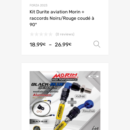
FORZA 2023
Kit Durite aviation Morin +
raccords Noirs/Rouge coudé à
90°
(0 reviews)
18.99
–
26.99
Choix de
€
€