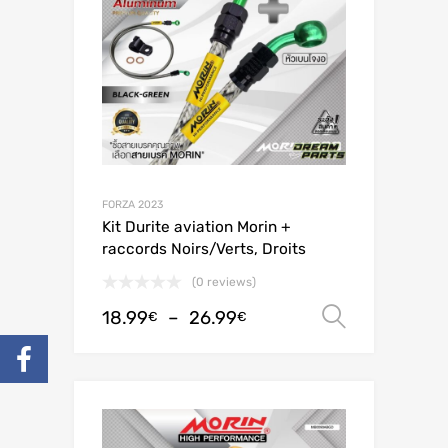
FORZA 2023
Kit Durite aviation Morin +
raccords Noirs/Verts, Droits
(0 reviews)
18.99
–
26.99
Choix de
€
€