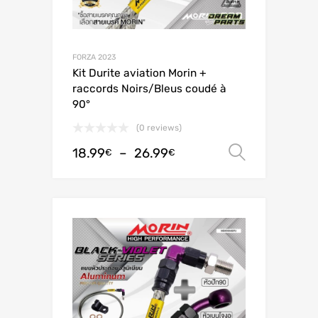
FORZA 2023
Kit Durite aviation Morin +
raccords Noirs/Bleus coudé à
90°
(0 reviews)
18.99
–
26.99
Choix de
€
€