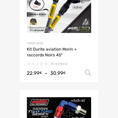
FORZA 2023
Kit Durite aviation Morin +
raccords Noirs 45°
(0 reviews)
22.99
–
30.99
Choix de
€
€