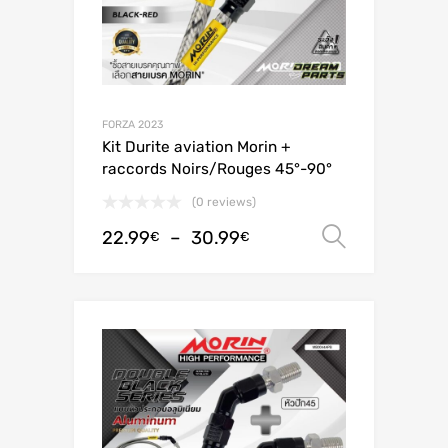
FORZA 2023
Kit Durite aviation Morin +
raccords Noirs/Rouges 45°-90°
(0 reviews)
22.99
–
30.99
Choix de
€
€