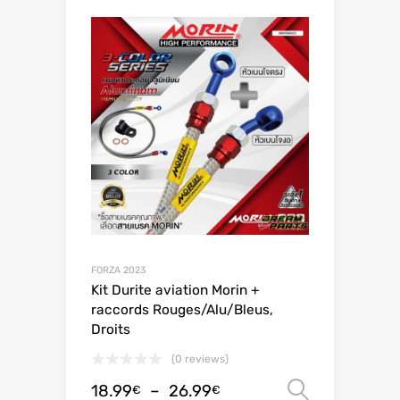
FORZA 2023
Kit Durite aviation Morin +
raccords Rouges/Alu/Bleus,
Droits
(0 reviews)
18.99
–
26.99
Choix de
€
€