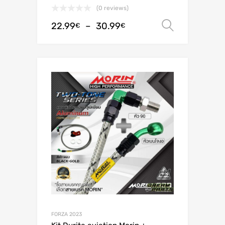
(0 reviews)
22.99
–
30.99
Choix de
€
€
FORZA 2023