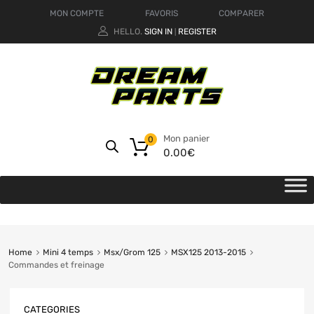
MON COMPTE
FAVORIS
COMPARER
HELLO.
SIGN IN
REGISTER
|
Mon panier
0
0.00
€
Home
Mini 4 temps
Msx/Grom 125
MSX125 2013-2015
Commandes et freinage
CATEGORIES