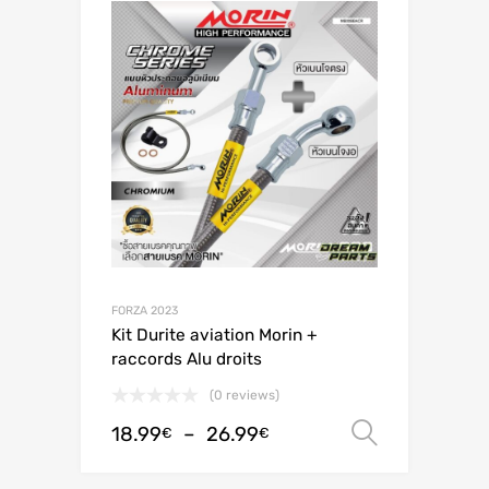
FORZA 2023
Kit Durite aviation Morin +
raccords Alu droits
(0 reviews)
18.99
–
26.99
Choix de
€
€