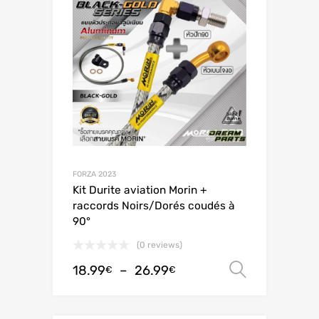
FORZA 2023
Kit Durite aviation Morin +
raccords Noirs/Dorés coudés à
90°
(0 reviews)
18.99
–
26.99
Choix de
€
€