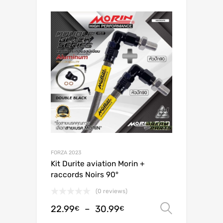
FORZA 2023
Kit Durite aviation Morin +
raccords Noirs 90°
(0 reviews)
22.99
–
30.99
Choix de
€
€