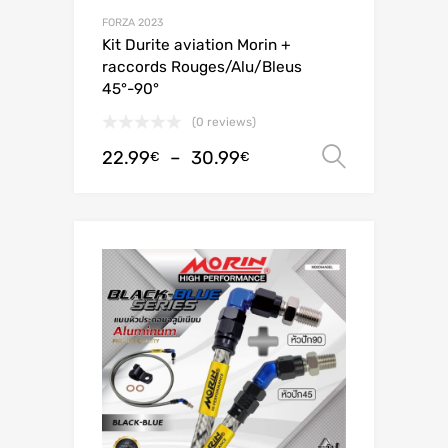
FORZA 2023
Kit Durite aviation Morin +
raccords Rouges/Alu/Bleus
45°-90°
(0 reviews)
22.99
–
30.99
Choix de
€
€