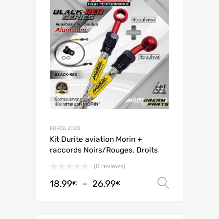
FORZA 2023
Kit Durite aviation Morin +
raccords Noirs/Rouges, Droits
(0 reviews)
18.99
–
26.99
Choix de
€
€