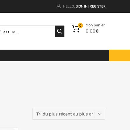
HELLO.
SIGN IN
REGISTER
|
Mon panier
0
0.00
€