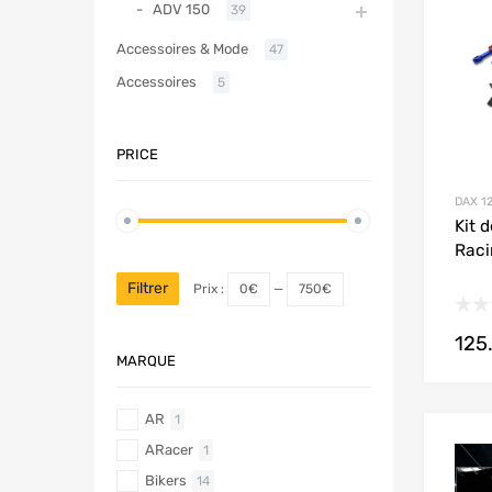
ADV 150
39
Accessoires & Mode
47
Accessoires
5
PRICE
DAX 1
Kit 
Raci
Filtrer
Prix :
0€
—
750€
125
MARQUE
AR
1
ARacer
1
Bikers
14