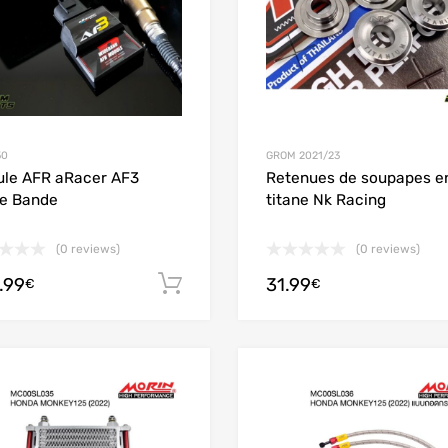
50
GROM 2021/23
le AFR aRacer AF3
Retenues de soupapes e
e Bande
titane Nk Racing
(0 reviews)
(0 reviews)
.99
31.99
Ajouter au panier
€
€
Add to Wishlist
Add to Compare