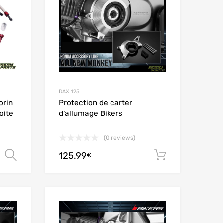
DAX 125
orin
Protection de carter
oite
d’allumage Bikers
(0 reviews)
125.99
Choix des options
Ajouter au
€
Add to Wishlist
Add to Wishlist
Add to Compare
Add to Compare