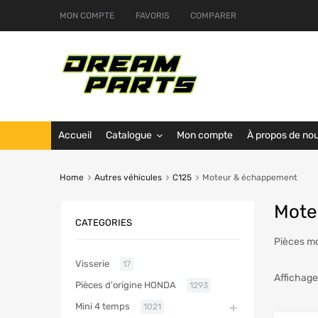
MON COMPTE
FAVORIS
COMPARER
Accueil
Catalogue
Mon compte
À propos de no
Home
Autres véhicules
C125
Moteur & échappement
Mote
CATEGORIES
Pièces mo
Visserie
17
Affichage
Pièces d'origine HONDA
1293
Mini 4 temps
1021