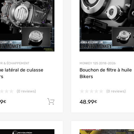
R & ÉCHAPPEMENT
MONKEY 125 2018-2026
e latéral de culasse
Bouchon de filtre à huile
rs
Bikers
(0 reviews)
(0 reviews)
99
48.99
Ajouter au panier
€
€
Add to Wishlist