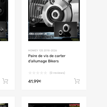
MONKEY 125 2018-2026
Paire de vis de carter
d’allumage Bikers
(0 reviews)
41.99
Ajouter au panier
Ajouter au
€
Add to Wishlist
Add to Wishlist