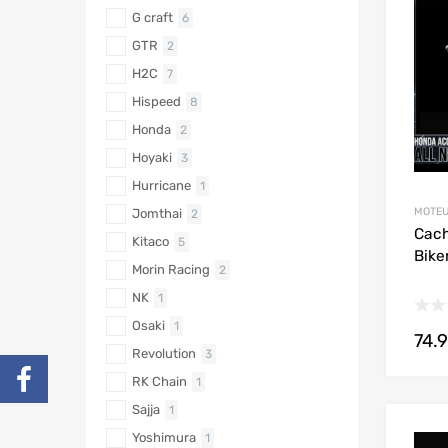
G craft
6
GTR
2
H2C
7
Hispeed
8
Honda
2
Hoyaki
3
Hurricane
1
MOTEU
Jomthai
2
Cach
Kitaco
5
Bike
Morin Racing
2
NK
1
Osaki
1
74.
Revolution
3
RK Chain
1
Sajja
1
Yoshimura
1