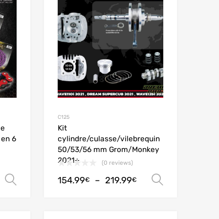
Add to Compare
Add to Compare
C125
de
Kit
 en 6
cylindre/culasse/vilebrequin
50/53/56 mm Grom/Monkey
2021+
(0 reviews)
154.99
–
219.99
Choix des options
Choix des
€
€