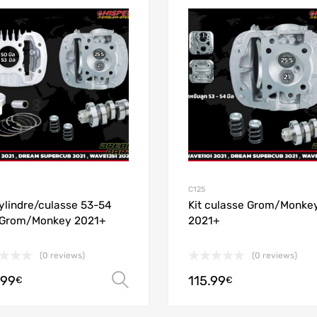
Add to Wishlist
Add to Compare
C125
cylindre/culasse 53-54
Kit culasse Grom/Monke
Grom/Monkey 2021+
2021+
(0 reviews)
(0 reviews)
.99
115.99
Choix des options
€
€