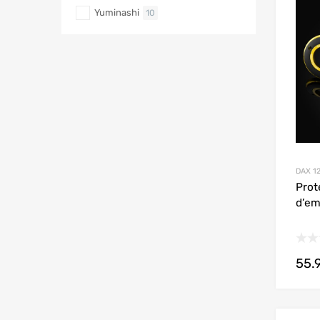
Yuminashi
10
DAX 1
Prot
d’e
55.