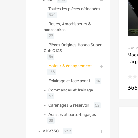
Toutes les pièces détachées
300
Roues, Amortisseurs &
accessoires
29
Pièces Origines Honda Super
ADV 1
Cub C125
Modu
56
Larg
Moteur & échappement
128
Éclairage et face avant
14
355
Commandes et freinage
69
Carénages & réservoir
52
Assises et porte-bagages
38
ADV350
242