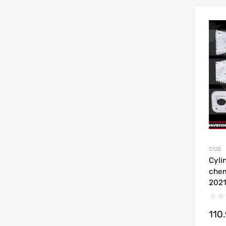
C125
Cyli
che
202
110