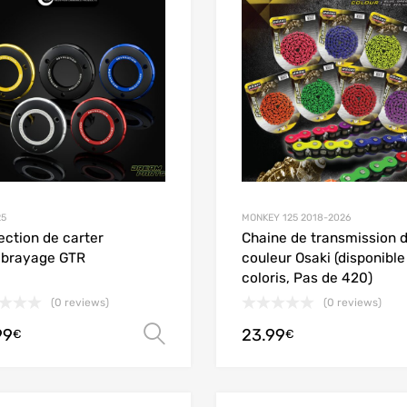
Add to Compare
25
MONKEY 125 2018-2026
ection de carter
Chaine de transmission 
mbrayage GTR
couleur Osaki (disponible
coloris, Pas de 420)
(0 reviews)
(0 reviews)
99
23.99
Choix des options
€
€