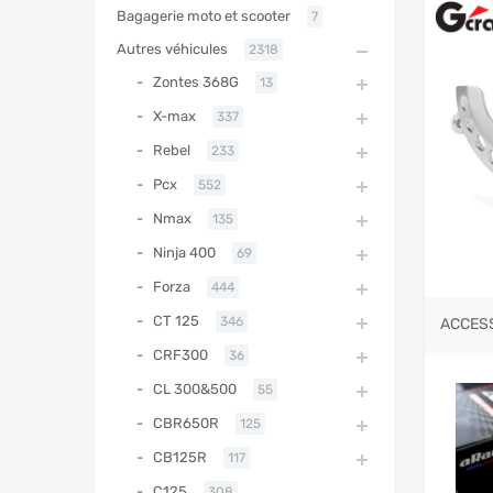
Bagagerie moto et scooter
7
Autres véhicules
2318
Zontes 368G
13
X-max
337
Rebel
233
Pcx
552
Nmax
135
Ninja 400
69
Forza
444
CT 125
346
ACCES
CRF300
36
CL 300&500
55
CBR650R
125
CB125R
117
C125
308