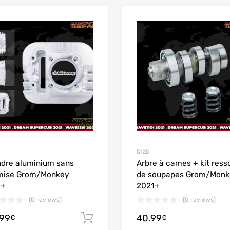
Add to Wishlist
Add to Compare
C125
ndre aluminium sans
Arbre à cames + kit ress
mise Grom/Monkey
de soupapes Grom/Monk
1+
2021+
(0 reviews)
(0 reviews)
.99
40.99
Ajouter au panier
€
€