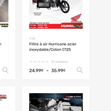
C125
n
Filtre à air Hurricane acier
inoxydable/Coton C125
(0 reviews)
24.99
–
35.99
Choix des options
Choix des
€
€
Add to Wishlist
Add to Wishlist
Add to Compare
Add to Compare