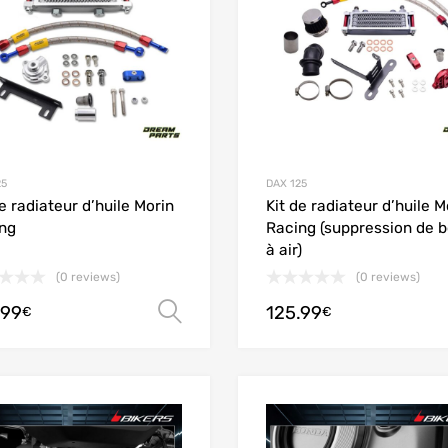
25
DAX 125
de radiateur d’huile Morin
Kit de radiateur d’huile M
ng
Racing (suppression de b
à air)
(0 reviews)
(0 reviews)
.99
125.99
Choix des options
€
€
Add to Wishlist
Add to Compare