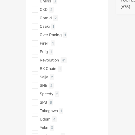
TOUTES
Öhlins
3
(675)
OKD
2
Opmid
2
Osaki
1
Over Racing
1
Pirelli
1
Puig
1
Revolution
41
RK Chain
1
Sajja
2
SNB
2
Speedy
2
SPS
8
Takegawa
1
Udom
4
Yoko
3