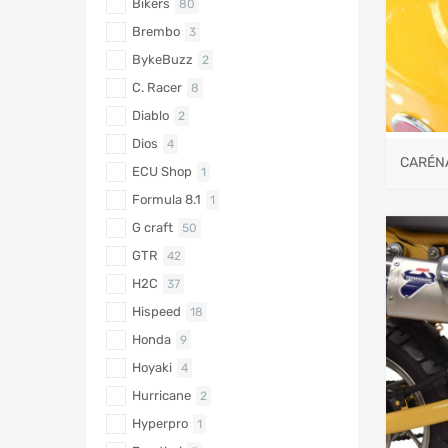
Bikers
80
Brembo
3
BykeBuzz
2
C. Racer
8
Diablo
2
Dios
4
CARÉN
ECU Shop
1
Formula 8.1
1
G craft
50
GTR
42
H2C
37
Hispeed
18
Honda
9
Hoyaki
4
Hurricane
2
Hyperpro
1