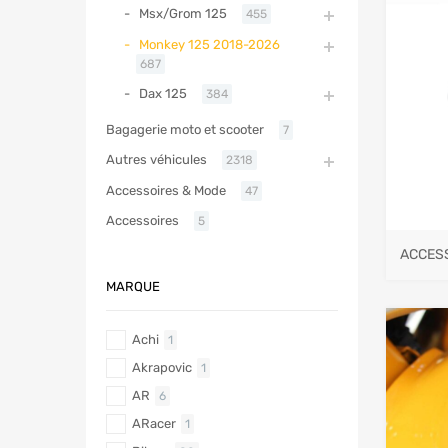
Msx/Grom 125
455
Monkey 125 2018-2026
687
Dax 125
384
Bagagerie moto et scooter
7
Autres véhicules
2318
Accessoires & Mode
47
Accessoires
5
ACCES
MARQUE
Achi
1
Akrapovic
1
AR
6
ARacer
1