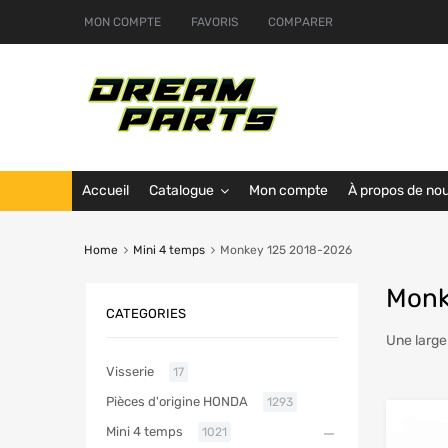
MON COMPTE
FAVORIS
COMPARER
Accueil
Catalogue
Mon compte
À propos de no
Home
Mini 4 temps
Monkey 125 2018-2026
Monk
CATEGORIES
Une large
Visserie
17
Pièces d'origine HONDA
1293
Mini 4 temps
1021