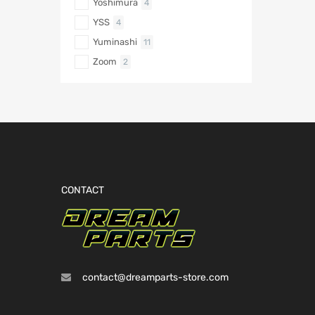
Yoshimura
4
YSS
4
Yuminashi
11
Zoom
2
CONTACT
contact@dreamparts-store.com