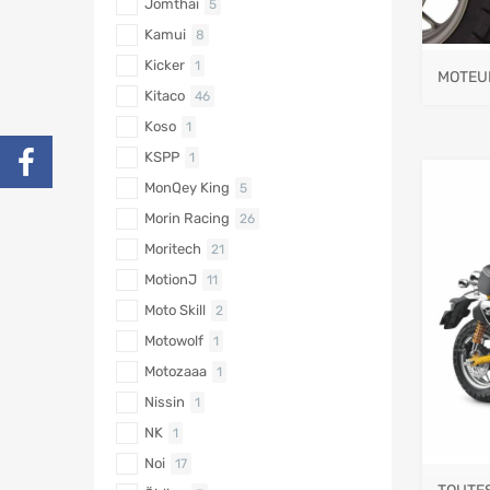
Jomthai
5
Kamui
8
Kicker
1
MOTEU
Kitaco
46
Koso
1
KSPP
1
MonQey King
5
Morin Racing
26
Moritech
21
MotionJ
11
Moto Skill
2
Motowolf
1
Motozaaa
1
Nissin
1
NK
1
Noi
17