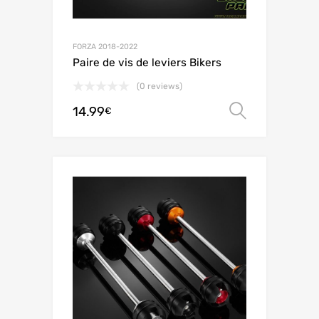
FORZA 2018-2022
Paire de vis de leviers Bikers
(0 reviews)
14.99
Choix de
€