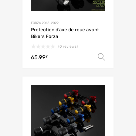
FORZA 2018-2022
Protection d’axe de roue avant
Bikers Forza
(0 reviews)
65.99
Choix de
€