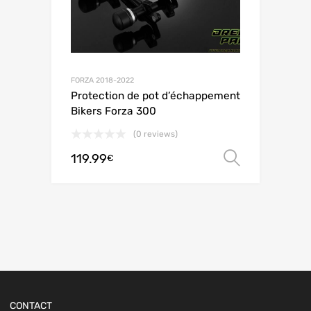
FORZA 2018-2022
Protection de pot d’échappement
Bikers Forza 300
(0 reviews)
119.99
Choix de
€
CONTACT