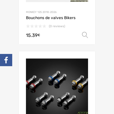
MONKEY 125 2018-2026
Bouchons de valves Bikers
(0 reviews)
15.39
Choix de
€