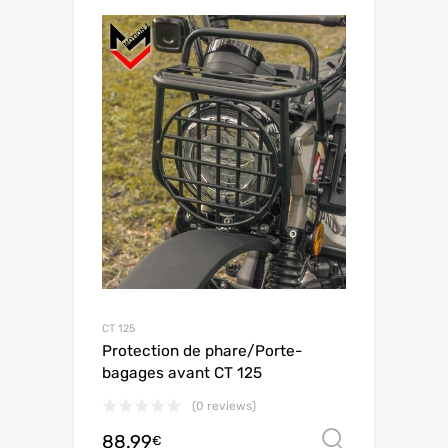
CT 125
Protection de phare/Porte-
bagages avant CT 125
(0 reviews)
88.99
Choix de
€