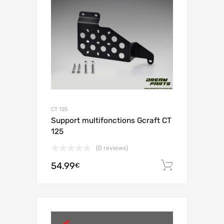
CT 125
Support multifonctions Gcraft CT
125
(0 reviews)
54.99
Ajouter 
€