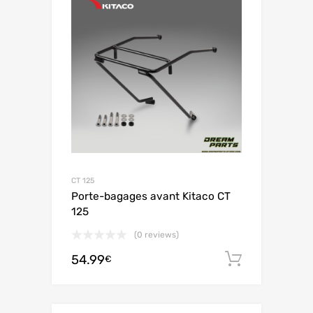
CT 125
Porte-bagages avant Kitaco CT
125
(0 reviews)
54.99
Ajouter 
€