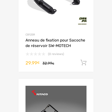
CB125R
Anneau de fixation pour Sacoche
de réservoir SW-MOTECH
(0 reviews)
29.99
Ajouter 
€
32.99
€