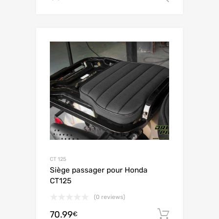
CT 125
Siège passager pour Honda
CT125
(0 reviews)
70.99
Ajouter 
€