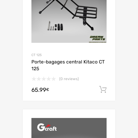
CT 125
Porte-bagages central Kitaco CT
125
(0 reviews)
65.99
Ajouter 
€