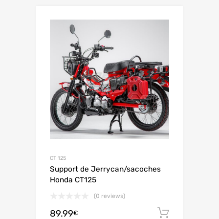
CT 125
Support de Jerrycan/sacoches
Honda CT125
(0 reviews)
89.99
Ajouter 
€