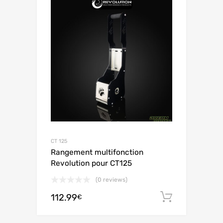
CT 125
Rangement multifonction
Revolution pour CT125
(0 reviews)
112.99
Ajouter 
€