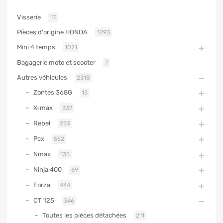
Visserie
17
Pièces d'origine HONDA
1293
Mini 4 temps
1021
Bagagerie moto et scooter
7
Autres véhicules
2318
Zontes 368G
13
X-max
337
Rebel
233
Pcx
552
Nmax
135
Ninja 400
69
Forza
444
CT 125
346
Toutes les pièces détachées
211