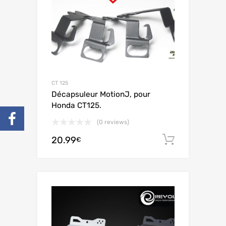
CT 125
Décapsuleur MotionJ, pour
Honda CT125.
(0 reviews)
20.99
Ajouter 
€