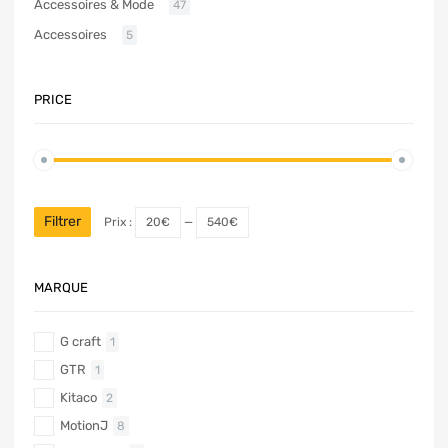
Accessoires & Mode
47
Accessoires
5
PRICE
Filtrer
Prix :
20€
—
540€
MARQUE
G craft
1
GTR
1
Kitaco
2
MotionJ
8