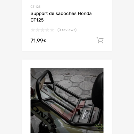
CT 125
Support de sacoches Honda
CT125
(0 reviews)
71.99
Ajouter 
€