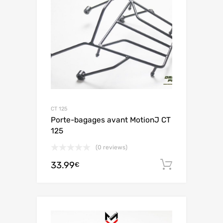
CT 125
Porte-bagages avant MotionJ CT
125
(0 reviews)
33.99
Ajouter 
€