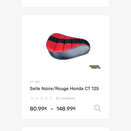
CT 125
Selle Noire/Rouge Honda CT 125
(0 reviews)
80.99
–
148.99
Choix de
€
€