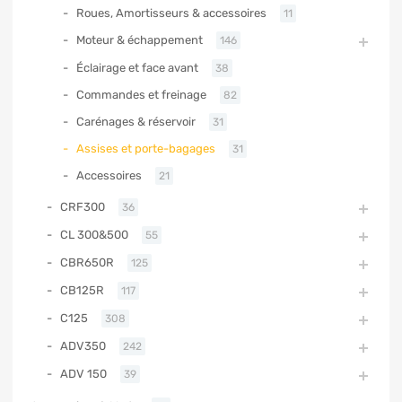
Roues, Amortisseurs & accessoires
11
Moteur & échappement
146
Éclairage et face avant
38
Commandes et freinage
82
Carénages & réservoir
31
Assises et porte-bagages
31
Accessoires
21
CRF300
36
CL 300&500
55
CBR650R
125
CB125R
117
C125
308
ADV350
242
ADV 150
39