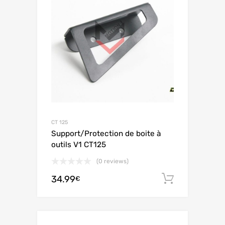
CT 125
Support/Protection de boite à
outils V1 CT125
(0 reviews)
34.99
Ajouter 
€