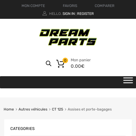
MON COMPTE
FAVORIS
COMPARER
HELLO.
SIGN IN
REGISTER
|
Mon panier
0
0.00
€
Home
Autres véhicules
CT 125
Assises et porte-bagages
CATEGORIES