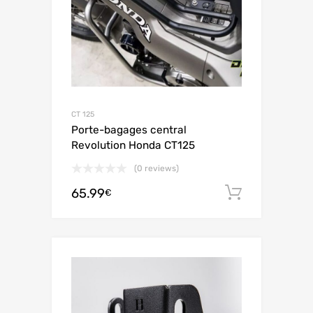
CT 125
Porte-bagages central
Revolution Honda CT125
(0 reviews)
65.99
Ajouter 
€