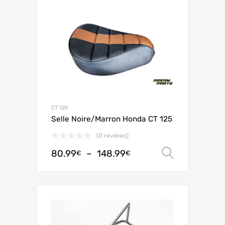
CT 125
Selle Noire/Marron Honda CT 125
(0 reviews)
80.99
–
148.99
Choix de
€
€