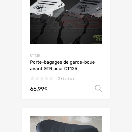
CT 125
Porte-bagages de garde-boue
avant GTR pour CT125
(0 reviews)
66.99
Choix de
€