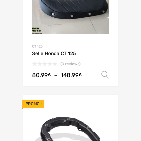
CT 125
Selle Honda CT 125
(0 reviews)
80.99
–
148.99
Choix de
€
€
PROMO !