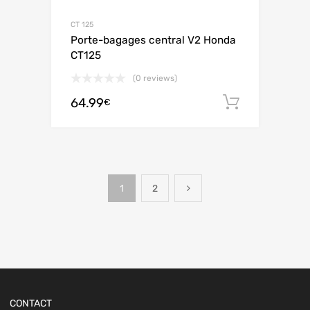
CT 125
Porte-bagages central V2 Honda
CT125
(0 reviews)
64.99
Ajouter 
€
1
2
CONTACT