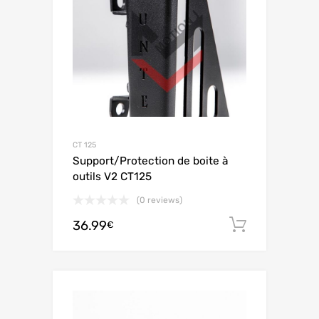
CT 125
Support/Protection de boite à
outils V2 CT125
(0 reviews)
36.99
Ajouter 
€