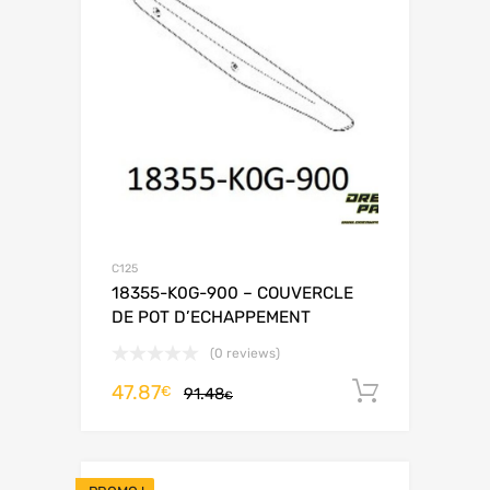
C125
18355-K0G-900 – COUVERCLE
DE POT D’ECHAPPEMENT
(0 reviews)
47.87
Ajouter 
€
91.48
€