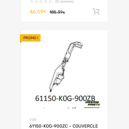
(0 reviews)
46.59
Ajouter 
€
185.39
€
PROMO !
C125
61150-K0G-900ZC – COUVERCLE