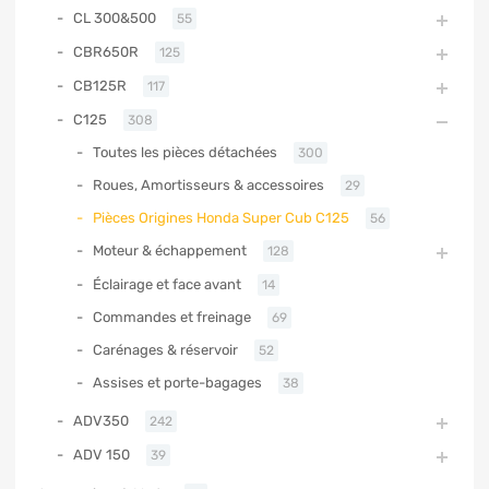
CL 300&500
55
CBR650R
125
CB125R
117
C125
308
Toutes les pièces détachées
300
Roues, Amortisseurs & accessoires
29
Pièces Origines Honda Super Cub C125
56
Moteur & échappement
128
Éclairage et face avant
14
Commandes et freinage
69
Carénages & réservoir
52
Assises et porte-bagages
38
ADV350
242
ADV 150
39