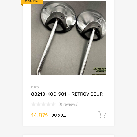
PROMO !
C125
88210-K0G-901 – RETROVISEUR
(0 reviews)
14.87
Ajouter 
€
29.22
€