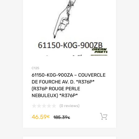
C125
61150-K0G-900ZA – COUVERCLE
DE FOURCHE AV. D. *R376P*
(R376P ROUGE PERLE
NEBULEUX) *R376P*
(0 reviews)
46.59
Ajouter 
€
185.39
€