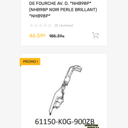
DE FOURCHE AV. D. *NHB98P*
(NHB98P NOIR PERLE BRILLANT)
*NHB98P*
(0 reviews)
46.59
Ajouter 
€
185.39
€
PROMO !