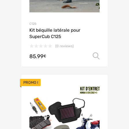
C125
Kit béquille latérale pour
SuperCub C125
(0 reviews)
85.99
Choix de
€
PROMO !