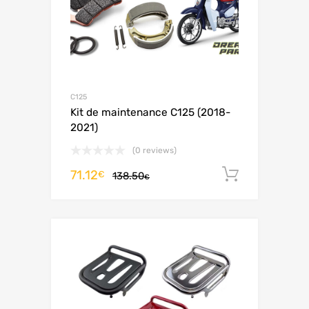
C125
Kit de maintenance C125 (2018-
2021)
(0 reviews)
71.12
Ajouter 
€
138.50
€