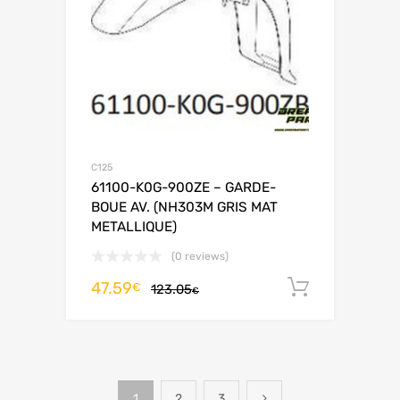
C125
61100-K0G-900ZE – GARDE-
BOUE AV. (NH303M GRIS MAT
METALLIQUE)
(0 reviews)
47.59
Ajouter 
€
123.05
€
1
2
3