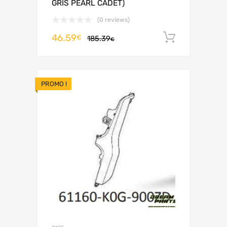
GRIS PEARL CADET)
(0 reviews)
46.59
Ajouter 
€
185.39
€
PROMO !