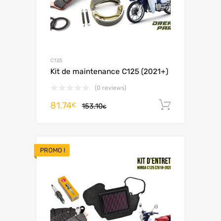
C125
Kit de maintenance C125 (2021+)
(0 reviews)
81.74
Ajouter 
€
153.10
€
PROMO !