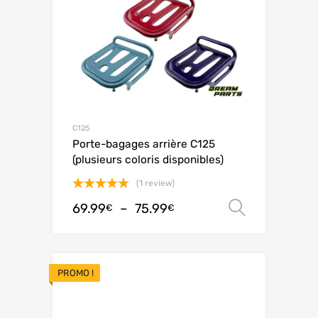
C125
Porte-bagages arrière C125
(plusieurs coloris disponibles)
(1 review)
Note
5.00
69.99
–
75.99
Choix de
€
€
sur 5
PROMO !