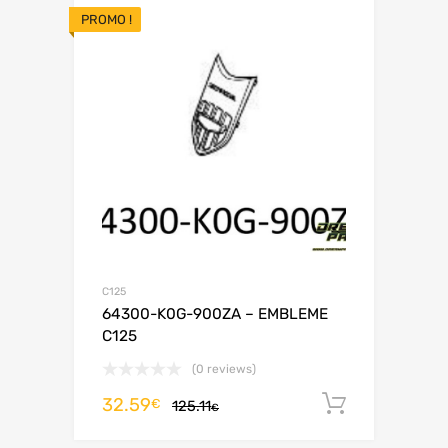
PROMO !
C125
64300-K0G-900ZA – EMBLEME
C125
(0 reviews)
32.59
Ajouter 
€
125.11
€