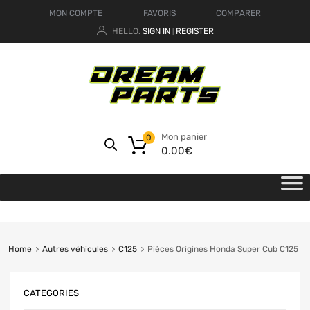
MON COMPTE
FAVORIS
COMPARER
HELLO.
SIGN IN
REGISTER
|
Mon panier
0
0.00
€
Home
Autres véhicules
C125
Pièces Origines Honda Super Cub C125
CATEGORIES