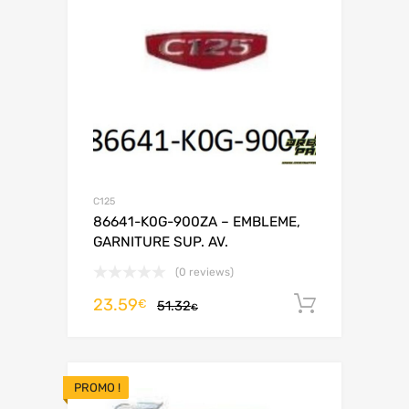
C125
86641-K0G-900ZA – EMBLEME,
GARNITURE SUP. AV.
(0 reviews)
23.59
Ajouter 
€
51.32
€
PROMO !