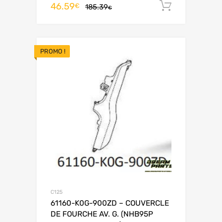
46.59
Ajouter 
€
185.39
€
PROMO !
C125
61160-K0G-900ZD – COUVERCLE
DE FOURCHE AV. G. (NHB95P