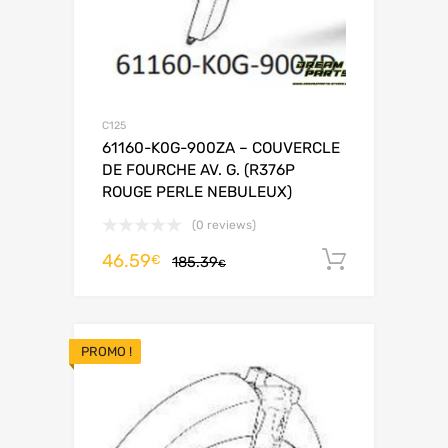
C125
61160-K0G-900ZA – COUVERCLE
DE FOURCHE AV. G. (R376P
ROUGE PERLE NEBULEUX)
(0 reviews)
46.59
Ajouter 
€
185.39
€
PROMO !