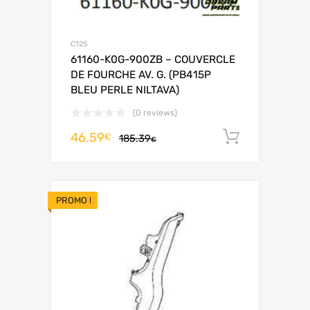
C125
61160-K0G-900ZB – COUVERCLE
DE FOURCHE AV. G. (PB415P
BLEU PERLE NILTAVA)
(0 reviews)
46.59
Ajouter 
€
185.39
€
PROMO !