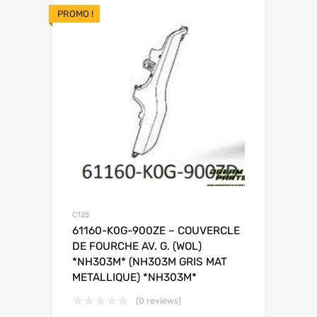
PROMO !
C125
61160-K0G-900ZE – COUVERCLE
DE FOURCHE AV. G. (WOL)
*NH303M* (NH303M GRIS MAT
METALLIQUE) *NH303M*
(0 reviews)