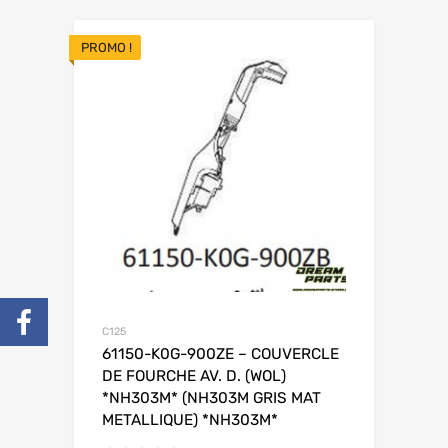
PROMO !
C125
61150-K0G-900ZE – COUVERCLE
DE FOURCHE AV. D. (WOL)
*NH303M* (NH303M GRIS MAT
METALLIQUE) *NH303M*