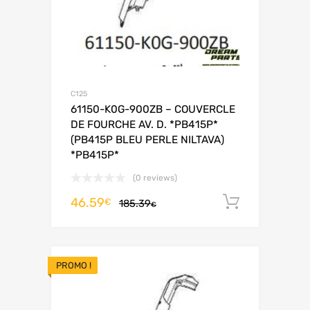
C125
61150-K0G-900ZB – COUVERCLE
DE FOURCHE AV. D. *PB415P*
(PB415P BLEU PERLE NILTAVA)
*PB415P*
(0 reviews)
46.59
Ajouter 
€
185.39
€
PROMO !