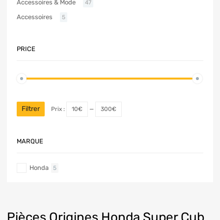
Accessoires & Mode
47
Accessoires
5
PRICE
Filtrer
Prix :
10€
—
300€
MARQUE
Honda
5
Pièces Origines Honda Super Cub