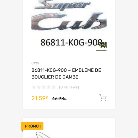
C125
86811-K0G-900 – EMBLEME DE
BOUCLIER DE JAMBE
(0 reviews)
21.59
Ajouter 
€
46.98
€
PROMO !