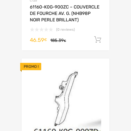
C125
61160-K0G-900ZC – COUVERCLE
DE FOURCHE AV. G. (NHB98P
NOIR PERLE BRILLANT)
(0 reviews)
46.59
Ajouter 
€
185.39
€
PROMO !