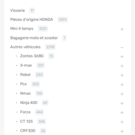
Visserie
17
Pièces d'origine HONDA
1293
Mini 4 temps
1021
Bagagerie moto et scooter
7
Autres véhicules
2318
Zontes 368G
13
X-max
337
Rebel
233
Pcx
552
Nmax
135
Ninja 400
69
Forza
444
CT 125
346
CRF300
36