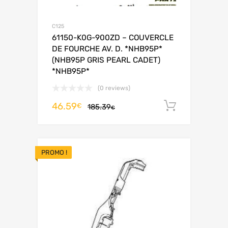
C125
61150-K0G-900ZD – COUVERCLE
DE FOURCHE AV. D. *NHB95P*
(NHB95P GRIS PEARL CADET)
*NHB95P*
(0 reviews)
46.59
Ajouter 
€
185.39
€
PROMO !