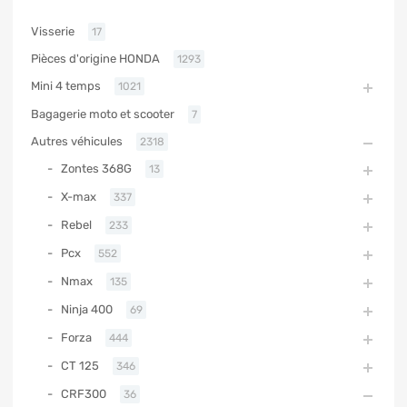
Visserie
17
Pièces d'origine HONDA
1293
Mini 4 temps
1021
Bagagerie moto et scooter
7
Autres véhicules
2318
Zontes 368G
13
X-max
337
Rebel
233
Pcx
552
Nmax
135
Ninja 400
69
Forza
444
CT 125
346
CRF300
36