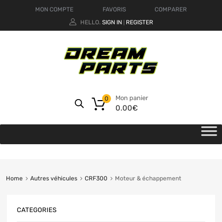
MON COMPTE
FAVORIS
COMPARER
HELLO.
SIGN IN
REGISTER
|
Mon panier
0
0.00
€
Home
Autres véhicules
CRF300
Moteur & échappement
CATEGORIES