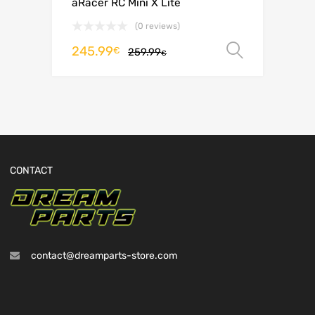
aRacer RC Mini X Lite
(0 reviews)
245.99
Choix de
€
259.99
€
CONTACT
contact@dreamparts-store.com