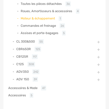
Toutes les pièces détachées
36
Roues, Amortisseurs & accessoires
4
Moteur & échappement
1
Commandes et freinage
26
Assises et porte-bagages
5
CL 300&500
55
CBR650R
125
CB125R
117
C125
308
ADV350
242
ADV 150
39
Accessoires & Mode
47
Accessoires
5