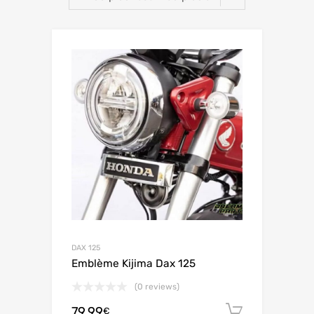
DAX 125
Emblème Kijima Dax 125
(0 reviews)
79.99
Ajouter 
€