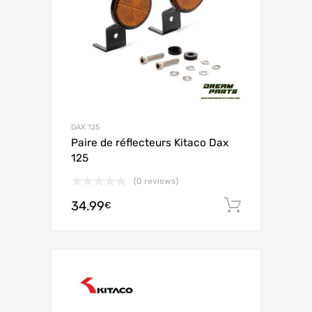
DAX 125
Paire de réflecteurs Kitaco Dax
125
(0 reviews)
34.99
Ajouter 
€