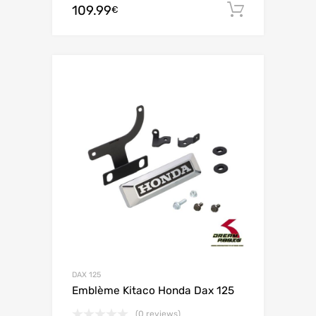
109.99
Ajouter 
€
DAX 125
Emblème Kitaco Honda Dax 125
(0 reviews)