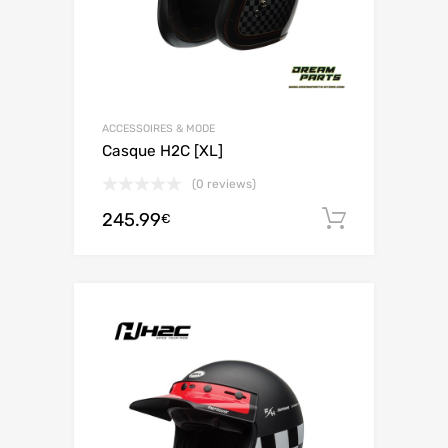
ACCESSOIRES & MODE
Casque H2C [XL]
(0 reviews)
245.99
Ajouter 
€