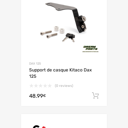
DAX 125
Support de casque Kitaco Dax
125
(0 reviews)
48.99
Ajouter 
€