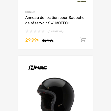
CB125R
Anneau de fixation pour Sacoche
de réservoir SW-MOTECH
(0 reviews)
29.99
Ajouter 
€
32.99
€