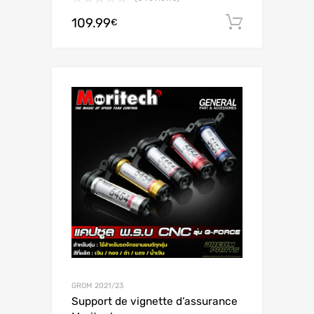
109.99
Ajouter 
€
GROM 2021/23
Support de vignette d’assurance