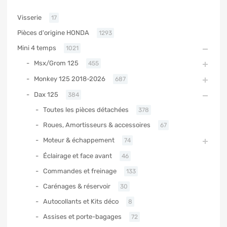
Visserie
17
Pièces d'origine HONDA
1293
Mini 4 temps
1021
Msx/Grom 125
455
Monkey 125 2018-2026
687
Dax 125
384
Toutes les pièces détachées
378
Roues, Amortisseurs & accessoires
67
Moteur & échappement
74
Éclairage et face avant
46
Commandes et freinage
133
Carénages & réservoir
30
Autocollants et Kits déco
8
Assises et porte-bagages
72