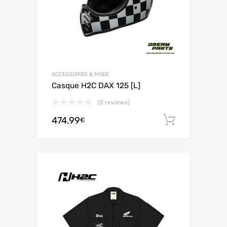
ACCESSOIRES & MODE
Casque H2C DAX 125 [L]
(0 reviews)
474.99
Ajouter 
€