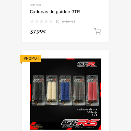
CB125R
Cadenas de guidon GTR
(0 reviews)
37.99
Ajouter 
€
PROMO !