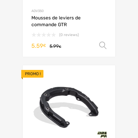
ADV350
Mousses de leviers de
commande GTR
(0 reviews)
5.59
Choix de
€
5.99
€
PROMO !