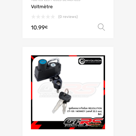
Voltmètre
(0 reviews)
10.99
Choix de
€