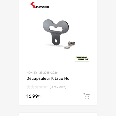
MONKEY 125 2018-2026
Décapsuleur Kitaco Noir
(0 reviews)
16.99
Ajouter 
€