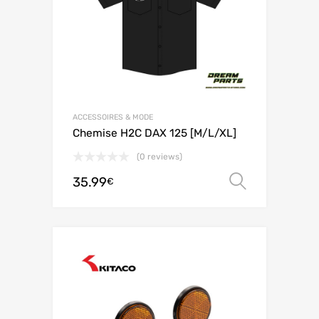
ACCESSOIRES & MODE
Chemise H2C DAX 125 [M/L/XL]
(0 reviews)
35.99
Choix de
€