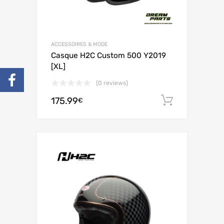
ACCESSOIRES & MODE
Casque H2C Custom 500 Y2019
[XL]
(0 reviews)
175.99
Ajouter 
€