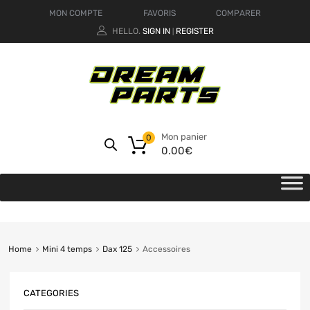
MON COMPTE
FAVORIS
COMPARER
HELLO.
SIGN IN
REGISTER
|
Mon panier
0
0.00
€
Home
Mini 4 temps
Dax 125
Accessoires
CATEGORIES