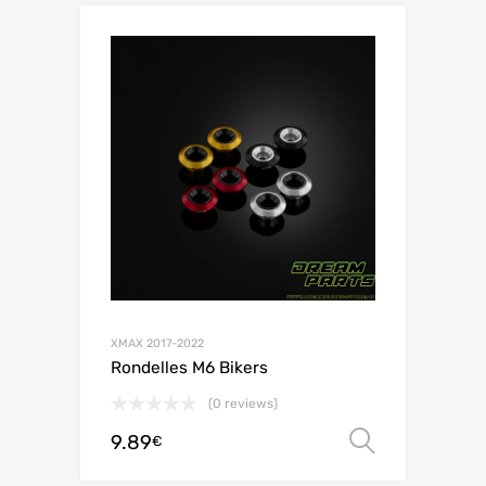
XMAX 2017-2022
Rondelles M6 Bikers
(0 reviews)
9.89
Choix de
€