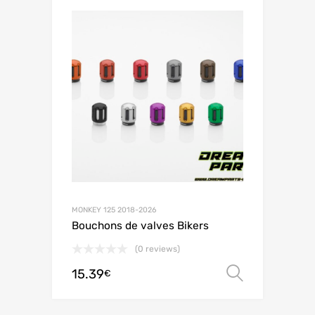
MONKEY 125 2018-2026
Bouchons de valves Bikers
(0 reviews)
15.39
Choix de
€