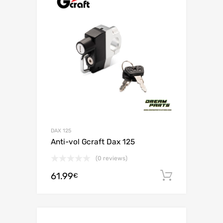
DAX 125
Anti-vol Gcraft Dax 125
(0 reviews)
61.99
Ajouter 
€