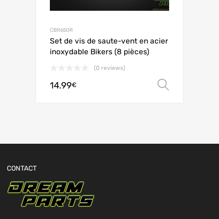
CBR650R
Set de vis de saute-vent en acier
inoxydable Bikers (8 pièces)
(0 reviews)
14.99
Choix de
€
CONTACT