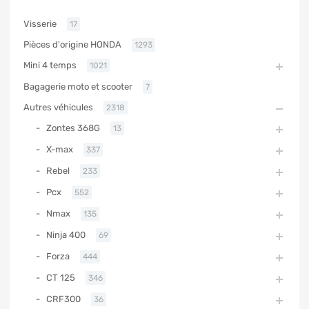
Visserie
17
Pièces d'origine HONDA
1293
Mini 4 temps
1021
Bagagerie moto et scooter
7
Autres véhicules
2318
Zontes 368G
13
X-max
337
Rebel
233
Pcx
552
Nmax
135
Ninja 400
69
Forza
444
CT 125
346
CRF300
36