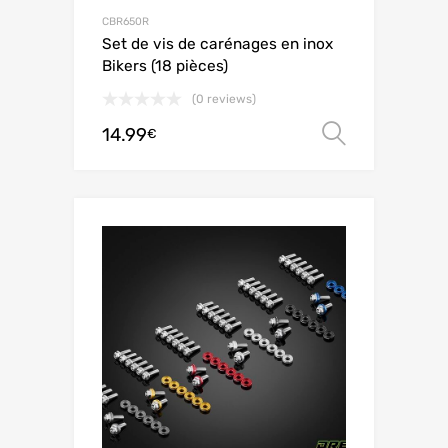
CBR650R
Set de vis de carénages en inox
Bikers (18 pièces)
(0 reviews)
14.99
Choix de
€