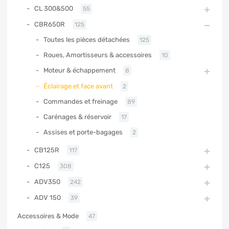
CL 300&500
55
CBR650R
125
Toutes les pièces détachées
125
Roues, Amortisseurs & accessoires
10
Moteur & échappement
8
Éclairage et face avant
2
Commandes et freinage
89
Carénages & réservoir
17
Assises et porte-bagages
2
CB125R
117
C125
308
ADV350
242
ADV 150
39
Accessoires & Mode
47