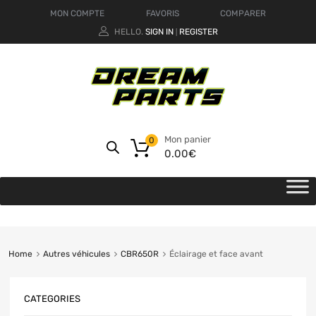
MON COMPTE
FAVORIS
COMPARER
HELLO.
SIGN IN
REGISTER
|
Mon panier
0
0.00
€
Home
Autres véhicules
CBR650R
Éclairage et face avant
CATEGORIES