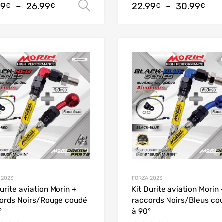
99
–
26.99
22.99
–
30.99
Choix des options
€
€
€
€
Add to Wishlist
Add to Compare
 2023
FORZA 2023
Durite aviation Morin +
Kit Durite aviation Morin 
ords Noirs/Rouge coudé
raccords Noirs/Bleus co
°
à 90°