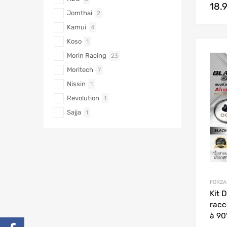
18.
Jomthai
2
Kamui
4
Koso
1
Morin Racing
23
Moritech
7
Nissin
1
Revolution
1
Sajja
1
FORZA
Kit 
racc
à 90