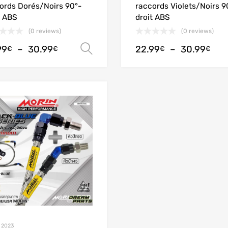
ords Dorés/Noirs 90°-
raccords Violets/Noirs 9
t ABS
droit ABS
(0 reviews)
(0 reviews)
99
–
30.99
22.99
–
30.99
Choix des options
€
€
€
€
Add to Wishlist
Add to Compare
 2023