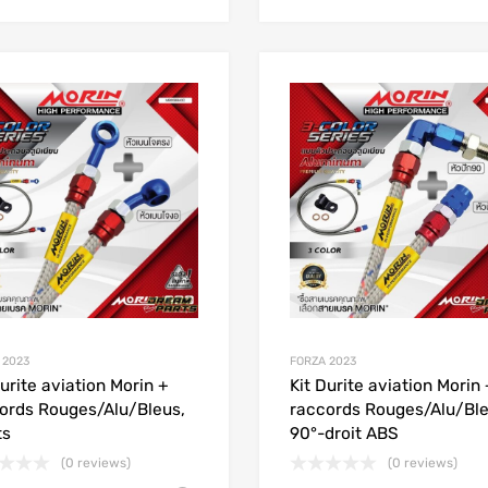
Add to Wishlist
Add to Compare
 2023
FORZA 2023
Durite aviation Morin +
Kit Durite aviation Morin 
ords Rouges/Alu/Bleus,
raccords Rouges/Alu/Bl
ts
90°-droit ABS
(0 reviews)
(0 reviews)