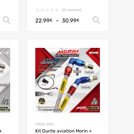
(0 reviews)
22.99
–
30.99
Choix des options
Choix des
€
€
Add to Wishlist
Add to Wishlist
Add to Compare
Add to Compare
FORZA 2023
+
Kit Durite aviation Morin +