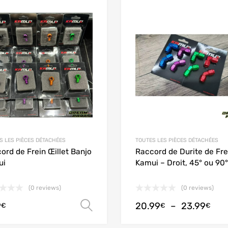
Add to Wishlist
Add to Compare
S LES PIÈCES DÉTACHÉES
TOUTES LES PIÈCES DÉTACHÉES
ord de Frein Œillet Banjo
Raccord de Durite de Fre
ui
Kamui – Droit, 45° ou 90°
(0 reviews)
(0 reviews)
9
20.99
–
23.99
Choix des options
€
€
€