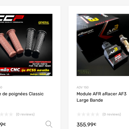
Add to Wishlist
Add to Compare
50
ADV 150
e de poignées Classic
Module AFR aRacer AF3
Large Bande
(0 reviews)
(0 reviews)
99
355.99
Choix des options
€
€