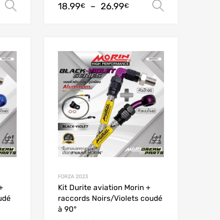
18.99
–
26.99
Choix des options
Choix des
€
€
Add to Wishlist
Add to Wishlist
Add to Compare
Add to Compare
FORZA 2023
+
Kit Durite aviation Morin +
udé
raccords Noirs/Violets coudé
à 90°