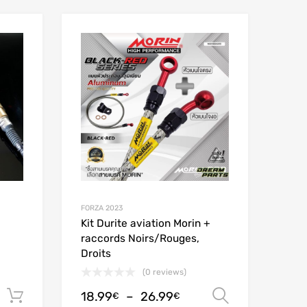
Add to Wishlist
Add to Wishlist
Add to Compare
Add to Compare
FORZA 2023
Kit Durite aviation Morin +
raccords Noirs/Rouges,
Droits
(0 reviews)
18.99
–
26.99
Ajouter au panier
Choix des
€
€