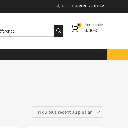
HELLO.
SIGN IN
REGISTER
|
Mon panier
0
0.00
€