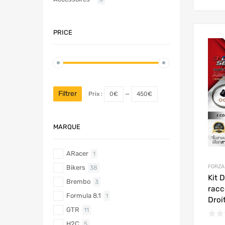
PRICE
Filtrer
Prix :
0€
—
450€
MARQUE
ARacer
1
FORZA
Bikers
38
Kit 
Brembo
3
racc
Formula 8.1
1
Droi
GTR
11
H2C
5