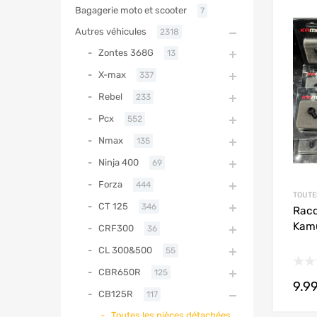
Bagagerie moto et scooter
7
Autres véhicules
2318
Zontes 368G
13
X-max
337
Rebel
233
Pcx
552
Nmax
135
Ninja 400
69
Forza
444
TOUTE
CT 125
346
Racc
Kam
CRF300
36
CL 300&500
55
CBR650R
125
9.9
CB125R
117
Toutes les pièces détachées