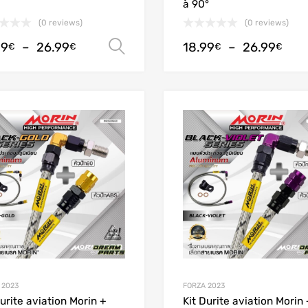
à 90°
(0 reviews)
(0 reviews)
99
–
26.99
18.99
–
26.99
Choix des options
€
€
€
€
Add to Wishlist
Add to Compare
 2023
FORZA 2023
Durite aviation Morin +
Kit Durite aviation Morin 