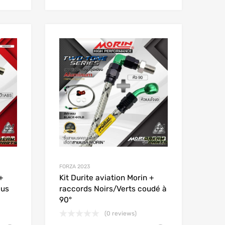
Add to Wishlist
Add to Wishlist
Add to Compare
Add to Compare
FORZA 2023
+
Kit Durite aviation Morin +
eus
raccords Noirs/Verts coudé à
90°
(0 reviews)