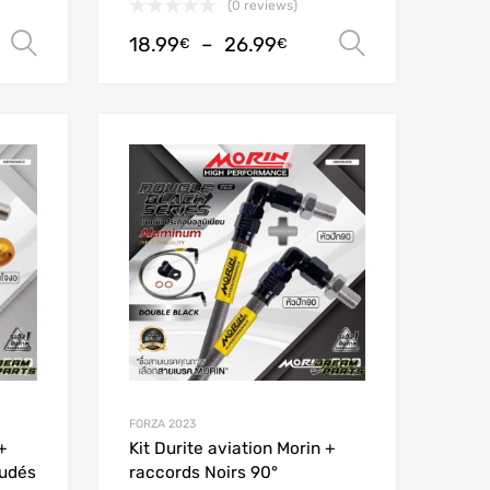
(0 reviews)
18.99
–
26.99
Choix des options
Choix des
€
€
Add to Wishlist
Add to Wishlist
Add to Compare
Add to Compare
FORZA 2023
+
Kit Durite aviation Morin +
oudés
raccords Noirs 90°