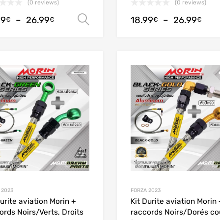
(0 reviews)
(0 reviews)
99
–
26.99
18.99
–
26.99
Choix des options
€
€
€
€
Add to Wishlist
Add to Compare
 2023
FORZA 2023
Durite aviation Morin +
Kit Durite aviation Morin 
ords Noirs/Verts, Droits
raccords Noirs/Dorés c