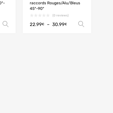
0°-
raccords Rouges/Alu/Bleus
45°-90°
(0 reviews)
22.99
–
30.99
Choix des options
Choix des
€
€