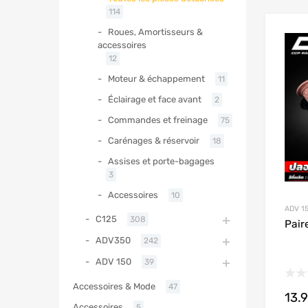
114
Roues, Amortisseurs &
accessoires
12
Moteur & échappement
11
Éclairage et face avant
2
Commandes et freinage
75
Carénages & réservoir
18
Assises et porte-bagages
3
Accessoires
10
ADV 1
C125
308
Pair
ADV350
242
ADV 150
39
Accessoires & Mode
47
13.
Accessoires
5