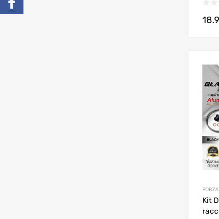
18.
FORZA
Kit 
racc