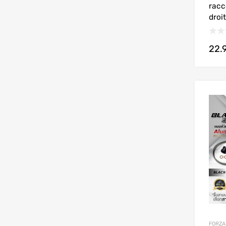
racc
droi
22.
FORZA