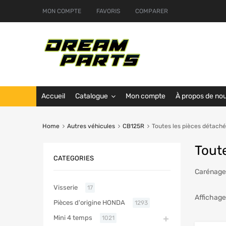
MON COMPTE
FAVORIS
COMPARER
Accueil
Catalogue
Mon compte
À propos de no
Home
Autres véhicules
CB125R
Toutes les pièces détach
Tout
CATEGORIES
Carénages
Visserie
17
Affichage
Pièces d'origine HONDA
1293
Mini 4 temps
1021