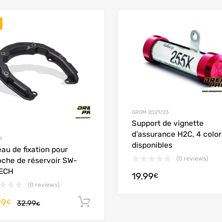
Add to Wishlist
Add to Compare
GROM 2021/23
Support de vignette
d’assurance H2C, 4 color
R
disponibles
au de fixation pour
(0 reviews)
che de réservoir SW-
ECH
19.99
€
(0 reviews)
99
Ajouter au panier
€
32.99
€