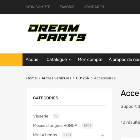
MON COMPTE
FAVORIS
COMPARER
Accueil
Catalogue
Mon compte
À propos de no
Home
Autres véhicules
CB125R
Accessoires
Acce
CATEGORIES
Support 
Visserie
17
10 résulta
Pièces d'origine HONDA
1293
Mini 4 temps
1021