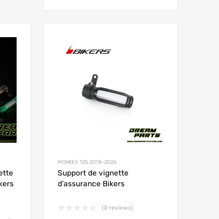
Add to Wishlist
Add to Wishlist
Add to Compare
Add to Compare
MONKEY 125 2018-2026
ette
Support de vignette
kers
d’assurance Bikers
(0 reviews)