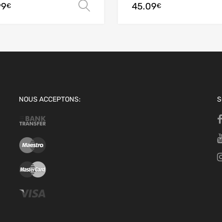
99
45.09
Choix des options
€
€
NOUS ACCEPTONS:
S