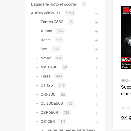
Bagagerie moto et scooter
7
Autres véhicules
2318
Zontes 368G
13
X-max
337
Rebel
233
Pcx
552
Nmax
135
Ninja 400
69
Forza
444
GROM 
CT 125
346
Supp
d’as
CRF300
36
CL 300&500
55
CBR650R
125
26.
CB125R
117
Toutes les pièces détachées