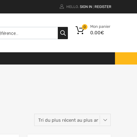
HELLO.
SIGN IN
REGISTER
|
Mon panier
0
0.00
€