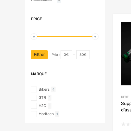
PRICE
Filtrer
Prix :
0€
—
50€
MARQUE
Bikers
4
REBEL
GTR
1
Supp
H2C
1
d’as
Moritech
1