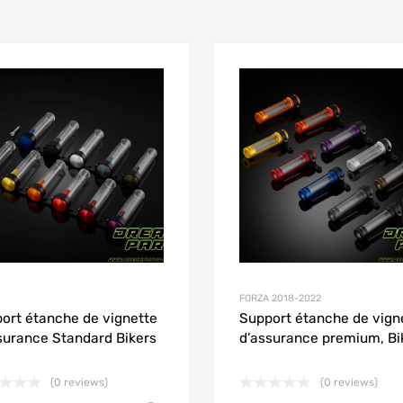
Add to Wishlist
Add to Compare
FORZA 2018-2022
ort étanche de vignette
Support étanche de vign
surance Standard Bikers
d’assurance premium, Bi
(0 reviews)
(0 reviews)