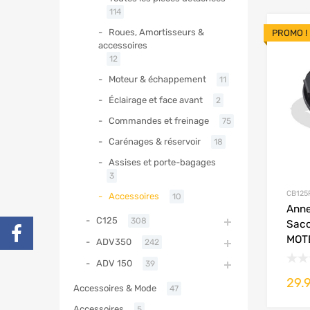
114
Roues, Amortisseurs &
PROMO !
accessoires
12
Moteur & échappement
11
Éclairage et face avant
2
Commandes et freinage
75
Carénages & réservoir
18
Assises et porte-bagages
3
CB125
Accessoires
10
Anne
C125
308
Saco
MOT
ADV350
242
ADV 150
39
29.
Accessoires & Mode
47
Accessoires
5