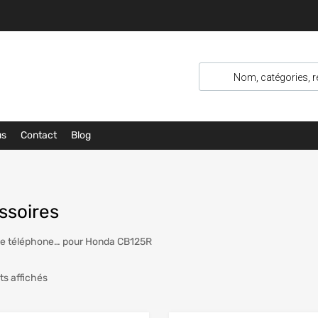
us
Contact
Blog
ssoires
de téléphone… pour Honda CB125R
ts affichés