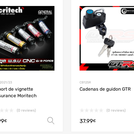
Add to Wishlist
Add to Compare
2021/23
CB125R
ort de vignette
Cadenas de guidon GTR
surance Moritech
(0 reviews)
(0 reviews)
99
37.99
Choix des options
€
€