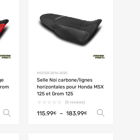
Add to Compare
Add to Compare
MSX125 2016-2020
ge
Selle Noi carbone/lignes
Grom
horizontales pour Honda MSX
125 et Grom 125
(0 reviews)
115.99
–
183.99
Choix des options
Choix des
€
€