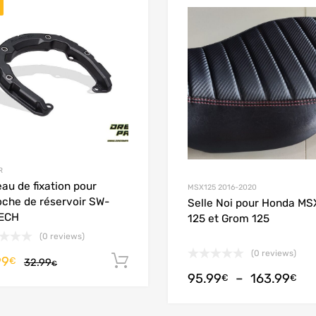
Add to Wishlist
Add to Compare
R
au de fixation pour
MSX125 2016-2020
che de réservoir SW-
Selle Noi pour Honda MS
ECH
125 et Grom 125
(0 reviews)
(0 reviews)
99
Ajouter au panier
€
32.99
€
95.99
–
163.99
€
€