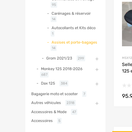
95
Carénages & réservoir
14
Autocollants et Kits déco
1
Assises et porte-bagages
14
MSX12
Grom 2021/23
299
Sell
Monkey 125 2018-2026
125 
687
Dax 125
384
Bagagerie moto et scooter
7
95.
Autres véhicules
2318
Accessoires & Mode
47
Accessoires
5