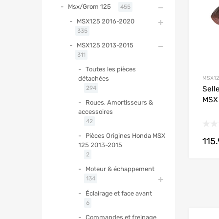
Msx/Grom 125
455
MSX125 2016-2020
335
MSX125 2013-2015
311
Toutes les pièces
MSX12
détachées
Sell
294
MSX 
Roues, Amortisseurs &
accessoires
42
Pièces Origines Honda MSX
115
125 2013-2015
2
Moteur & échappement
134
Éclairage et face avant
6
Commandes et freinage