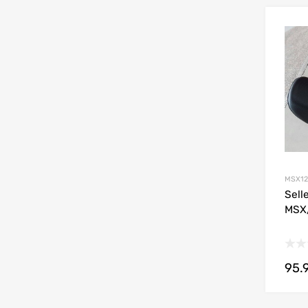
MSX12
Sell
MSX
95.