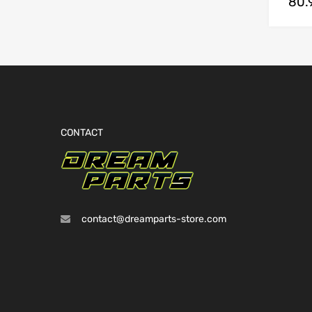
80.
sur 
CONTACT
contact@dreamparts-store.com