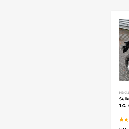
MSX12
Sell
125 
Not