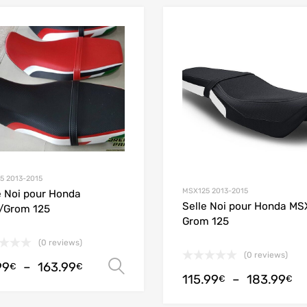
Add to Wishlist
Add to Compare
5 2013-2015
MSX125 2013-2015
e Noi pour Honda
Selle Noi pour Honda MS
/Grom 125
Grom 125
(0 reviews)
(0 reviews)
99
–
163.99
Choix des options
€
€
115.99
–
183.99
€
€