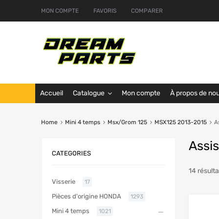
MON COMPTE
FAVORIS
COMPARER
Accueil
Catalogue
Mon compte
À propos de no
Home
Mini 4 temps
Msx/Grom 125
MSX125 2013-2015
A
Assi
CATEGORIES
14 résulta
Visserie
17
Pièces d'origine HONDA
1293
Mini 4 temps
1021