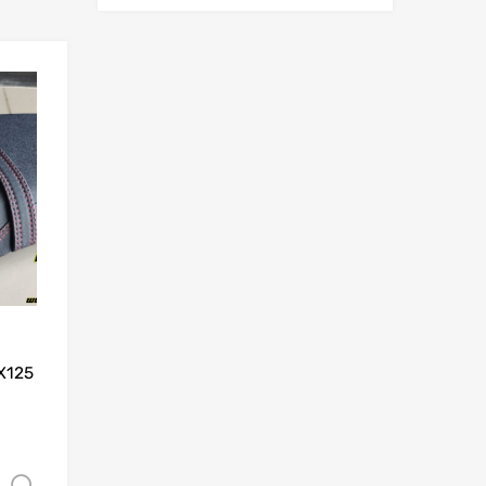
Add to Wishlist
Add to Compare
X125