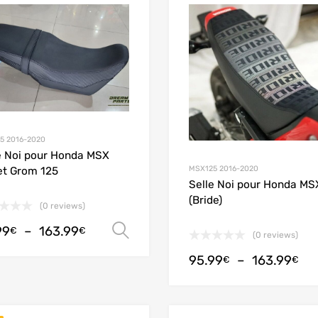
Add to Wishlist
Add to Compare
5 2016-2020
e Noi pour Honda MSX
MSX125 2016-2020
et Grom 125
Selle Noi pour Honda MS
(Bride)
(0 reviews)
99
–
163.99
Choix des options
€
€
(0 reviews)
95.99
–
163.99
€
€