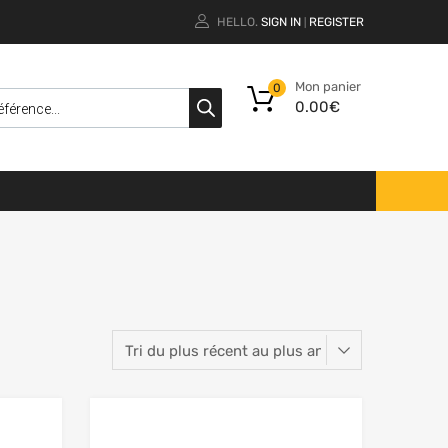
HELLO.
SIGN IN
REGISTER
|
Mon panier
0
0.00
€
Add to Wishlist
Add to Wishlist