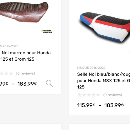
Add to Compare
5 2016-2020
e Noi marron pour Honda
125 et Grom 125
MSX125 2016-2020
(0 reviews)
Selle Noi bleu/blanc/rou
pour Honda MSX 125 et 
.99
–
183.99
Choix des options
€
€
125
(0 reviews)
115.99
–
183.99
€
€