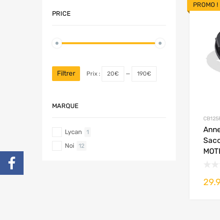
PROMO !
PRICE
Filtrer
Prix :
20€
—
190€
MARQUE
CB125
Anne
Lycan
1
Saco
Noi
12
MOT
29.