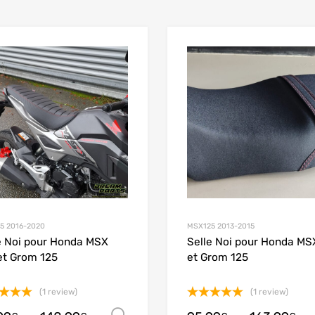
Add to Wishlist
Add to Compare
5 2016-2020
MSX125 2013-2015
e Noi pour Honda MSX
Selle Noi pour Honda MS
et Grom 125
et Grom 125
(1 review)
(1 review)
e
5.00
Note
5.00