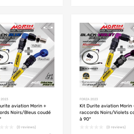
Add to Wishlist
Add to Compare
 2023
FORZA 2023
Durite aviation Morin +
Kit Durite aviation Morin 
ords Noirs/Bleus coudé
raccords Noirs/Violets 
°
à 90°
(0 reviews)
(0 reviews)