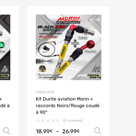
Add to Wishlist
Add to Wishlist
Add to Compare
Add to Compare
FORZA 2023
+
Kit Durite aviation Morin +
udé à
raccords Noirs/Rouge coudé
à 90°
(0 reviews)
18.99
–
26.99
Choix des options
Choix des
€
€