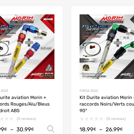
Add to Wishlist
Add to Compare
 2023
FORZA 2023
Durite aviation Morin +
Kit Durite aviation Morin 
ords Rouges/Alu/Bleus
raccords Noirs/Verts co
droit ABS
90°
(0 reviews)
(0 reviews)
99
–
30.99
18.99
–
26.99
Choix des options
€
€
€
€