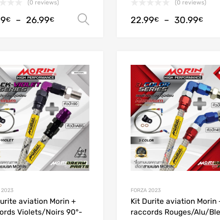
(0 reviews)
(0 reviews)
99
–
26.99
22.99
–
30.99
Choix des options
€
€
€
€
Add to Wishlist
Add to Compare
 2023
FORZA 2023
Durite aviation Morin +
Kit Durite aviation Morin 
ords Violets/Noirs 90°-
raccords Rouges/Alu/Bl