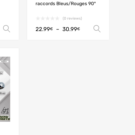
raccords Bleus/Rouges 90°
(0 reviews)
22.99
–
30.99
Choix des options
Choix des
€
€
Add to Wishlist
Add to Compare