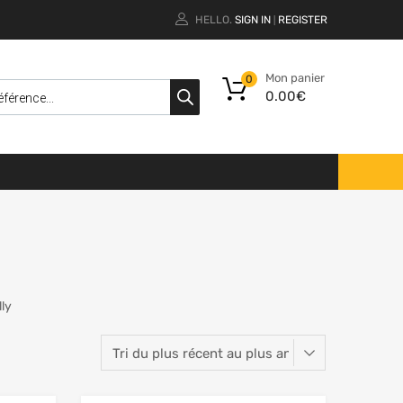
HELLO.
SIGN IN
REGISTER
|
Mon panier
0
0.00
€
lly