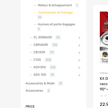
Moteur & échappement
1
Commandes et freinage
26
Assises et porte-bagages
5
CL 300&500
55
CBR650R
125
CB125R
117
C125
308
ADV350
242
FORZA
ADV 150
39
Kit 
Accessoires & Mode
racc
47
90°-
Accessoires
5
22.
PRICE