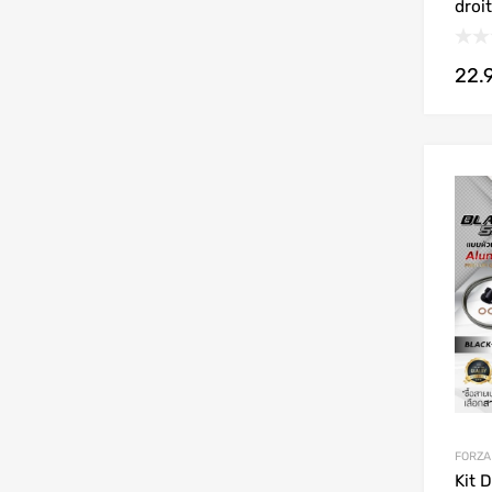
droi
22.
FORZA
Kit 