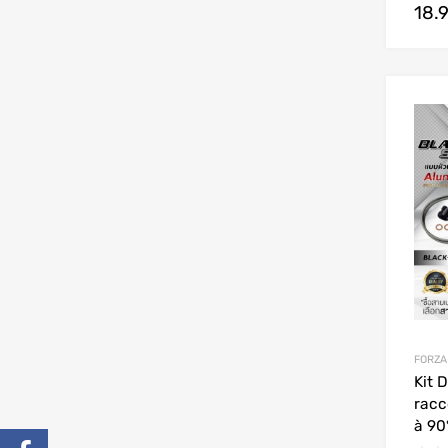
18.
FORZA
Kit 
racc
à 90