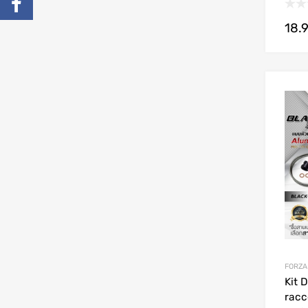
18.
FORZA
Kit 
racc