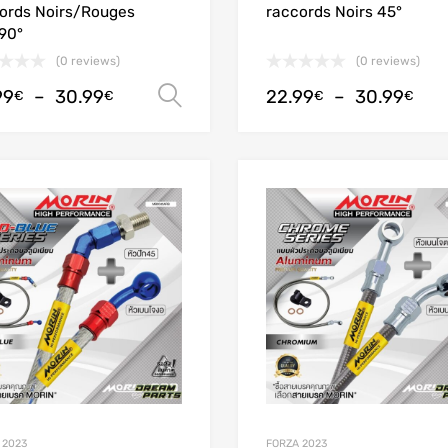
ords Noirs/Rouges
raccords Noirs 45°
90°
(0 reviews)
(0 reviews)
99
–
30.99
22.99
–
30.99
Choix des options
€
€
€
€
Add to Wishlist
Add to Compare
 2023
FORZA 2023