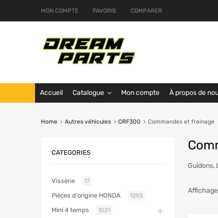
MON COMPTE
FAVORIS
COMPARER
Accueil
Catalogue
Mon compte
À propos de no
Home
Autres véhicules
CRF300
Commandes et freinage
Comm
CATEGORIES
Guidons, 
Visserie
17
Affichage
Pièces d'origine HONDA
1293
Mini 4 temps
1021