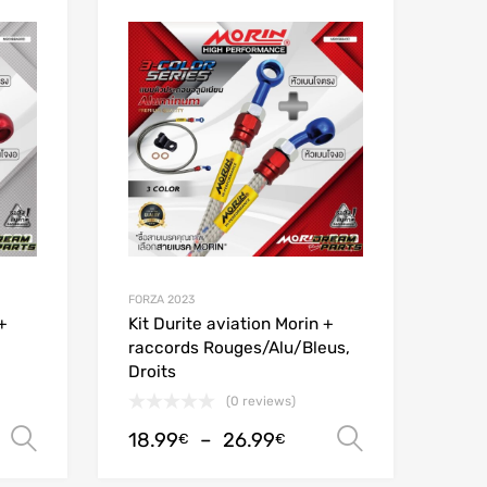
Add to Wishlist
Add to Wishlist
Add to Compare
Add to Compare
FORZA 2023
+
Kit Durite aviation Morin +
raccords Rouges/Alu/Bleus,
Droits
(0 reviews)
18.99
–
26.99
Choix des options
Choix des
€
€