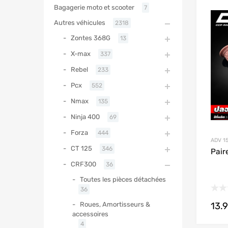
Bagagerie moto et scooter
7
Autres véhicules
2318
Zontes 368G
13
X-max
337
Rebel
233
Pcx
552
Nmax
135
Ninja 400
69
Forza
444
ADV 1
CT 125
346
Pair
CRF300
36
Toutes les pièces détachées
36
13.
Roues, Amortisseurs &
accessoires
4