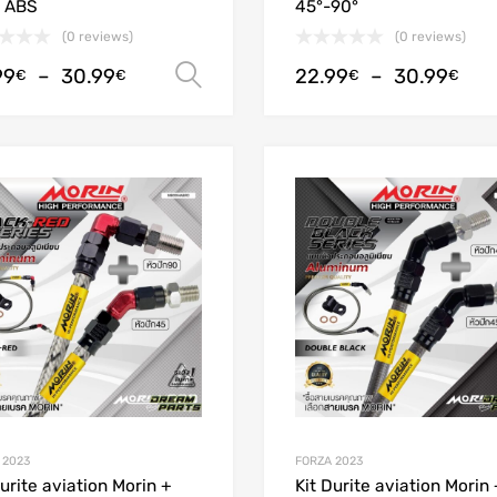
t ABS
45°-90°
(0 reviews)
(0 reviews)
99
–
30.99
22.99
–
30.99
Choix des options
€
€
€
€
Add to Wishlist
Add to Compare
 2023
FORZA 2023
Durite aviation Morin +
Kit Durite aviation Morin 