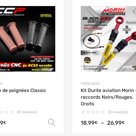
Add to Wishlist
Add to Compare
50
FORZA 2023
e de poignées Classic
Kit Durite aviation Morin 
raccords Noirs/Rouges,
Droits
(0 reviews)
(0 reviews)
99
18.99
–
26.99
Choix des options
€
€
€