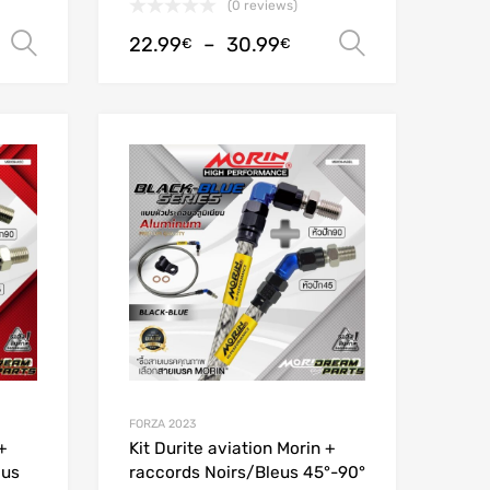
(0 reviews)
22.99
–
30.99
Choix des options
Choix des
€
€
Add to Wishlist
Add to Wishlist
Add to Compare
Add to Compare
FORZA 2023
+
Kit Durite aviation Morin +
eus
raccords Noirs/Bleus 45°-90°