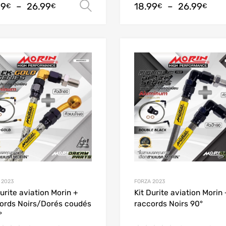
99
–
26.99
18.99
–
26.99
Choix des options
€
€
€
€
Add to Wishlist
Add to Compare
 2023
FORZA 2023
Durite aviation Morin +
Kit Durite aviation Morin 
ords Noirs/Dorés coudés
raccords Noirs 90°
°