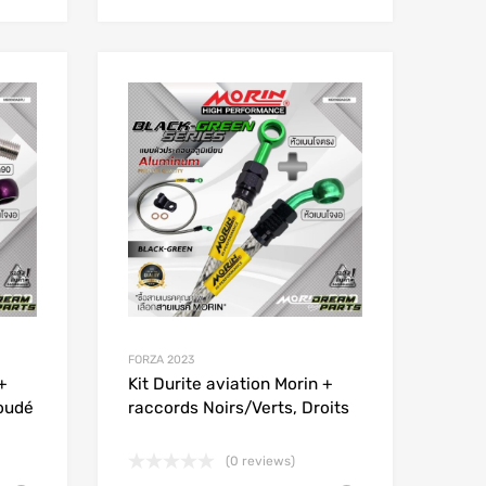
Add to Wishlist
Add to Wishlist
Add to Compare
Add to Compare
FORZA 2023
+
Kit Durite aviation Morin +
coudé
raccords Noirs/Verts, Droits
(0 reviews)