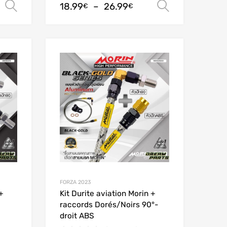
18.99
–
26.99
Choix des options
Choix des
€
€
Add to Wishlist
Add to Wishlist
Add to Compare
Add to Compare
FORZA 2023
+
Kit Durite aviation Morin +
raccords Dorés/Noirs 90°-
droit ABS