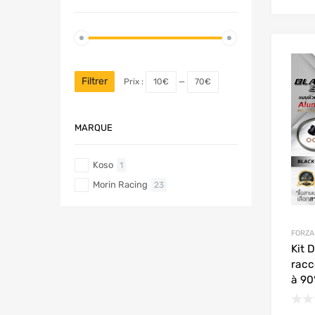
Filtrer
Prix :
10€
—
70€
MARQUE
Koso
1
Morin Racing
23
FORZA
Kit 
racc
à 90