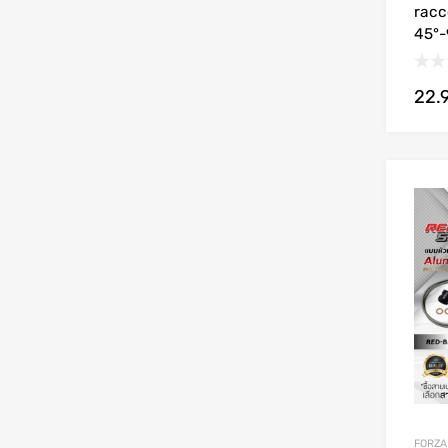
racc
45°-
22.
FORZA