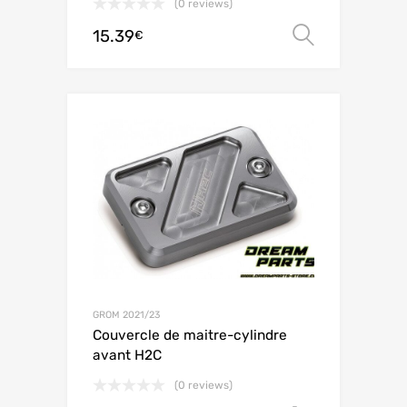
(0 reviews)
15.39
Choix de
€
GROM 2021/23
Couvercle de maitre-cylindre
avant H2C
(0 reviews)