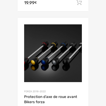
19.99
Ajouter 
€
FORZA 2018-2022
Protection d’axe de roue avant
Bikers forza