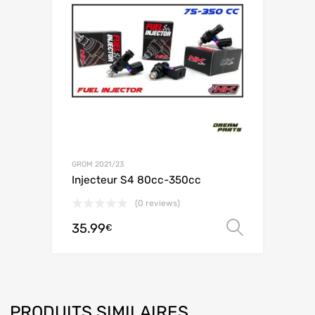
GROM 2021/23
Injecteur S4 80cc-350cc
(0 reviews)
35.99
Choix de
€
PRODUITS SIMILAIRES