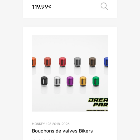
119.99
Choix de
€
MONKEY 125 2018-2026
Bouchons de valves Bikers