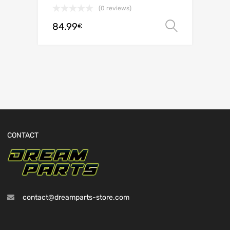
(0 reviews)
84.99
Choix de
€
CONTACT
contact@dreamparts-store.com