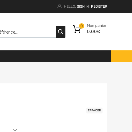
HELLO.
SIGN IN
REGISTER
|
Mon panier
0
0.00
€
EFFACER