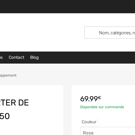
us
Contact
Blog
happement
69.99
€
TER DE
Disponible sur commande
350
Couleur