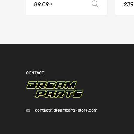
89.09
239
Choix des 
€
CONTACT
contact@dreamparts-store.com