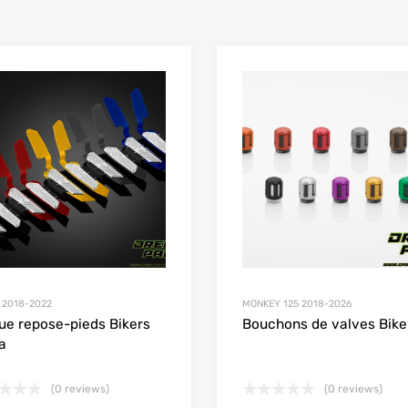
Add to Wishlist
 Compare
Add to Compare
 2018-2022
MONKEY 125 2018-2026
ue repose-pieds Bikers
Bouchons de valves Bike
a
(0 reviews)
(0 reviews)