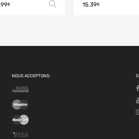
.99
15.39
options
Choix des options
€
€
NOUS ACCEPTONS:
S