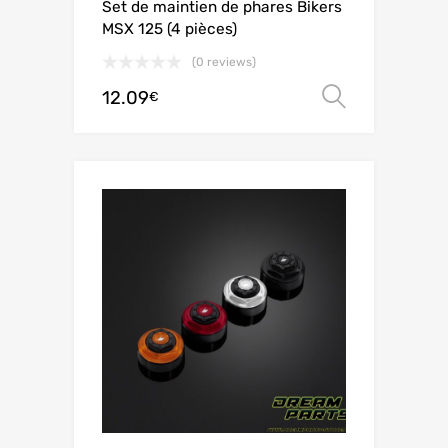
Set de maintien de phares Bikers
MSX 125 (4 pièces)
(0 reviews)
12.09
Choix de
€