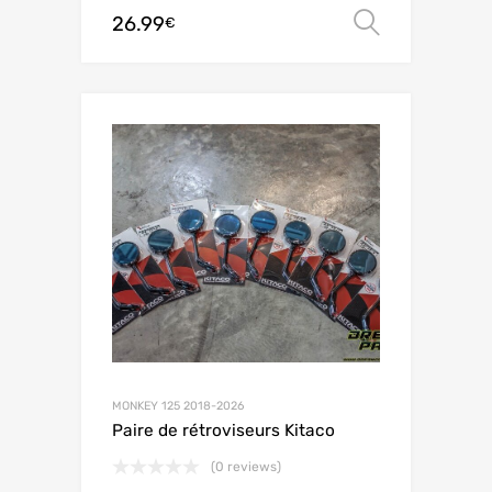
26.99
Choix de
€
MONKEY 125 2018-2026
Paire de rétroviseurs Kitaco
(0 reviews)