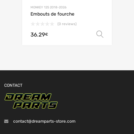
MONKEY 125 2018-2026
Embouts de fourche
(0 reviews)
36.29
Choix de
€
CONTACT
contact@dreamparts-store.com