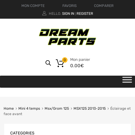
MON COMPTE
FAVORIS
COMPARER
HELLO.
SIGN IN
REGISTER
|
Mon panier
0
0.00
€
Home
Mini 4 temps
Msx/Grom 125
MSX125 2013-2015
Éclairage et
face avant
CATEGORIES