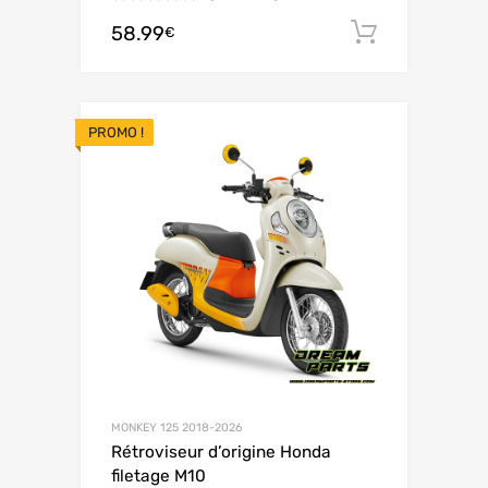
58.99
Ajouter 
€
PROMO !
MONKEY 125 2018-2026
Rétroviseur d’origine Honda
filetage M10