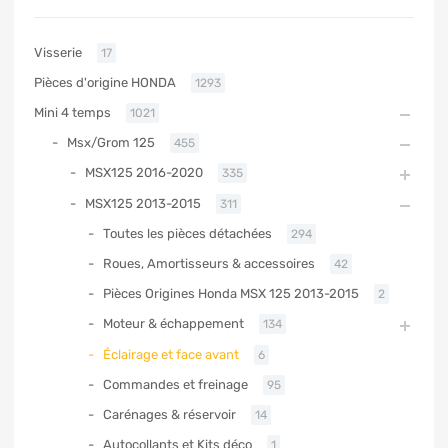
Visserie
17
Pièces d'origine HONDA
1293
Mini 4 temps
1021
Msx/Grom 125
455
MSX125 2016-2020
335
MSX125 2013-2015
311
Toutes les pièces détachées
294
Roues, Amortisseurs & accessoires
42
Pièces Origines Honda MSX 125 2013-2015
2
Moteur & échappement
134
Éclairage et face avant
6
Commandes et freinage
95
Carénages & réservoir
14
Autocollants et Kits déco
1