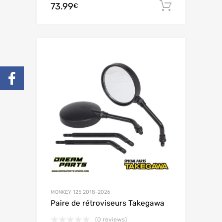
73.99
Ajouter 
€
MONKEY 125 2018-2026
Paire de rétroviseurs Takegawa
(0 reviews)