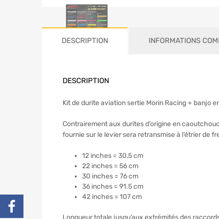
DESCRIPTION
INFORMATIONS COM
DESCRIPTION
Kit de durite aviation sertie Morin Racing + banjo en
Contrairement aux durites d’origine en caoutchoucs, 
fournie sur le levier sera retransmise à l’étrier de fr
12 inches = 30,5 cm
22 inches = 56 cm
30 inches = 76 cm
36 inches = 91.5 cm
42 inches = 107 cm
Longueur totale jusqu’aux extrémités des raccord