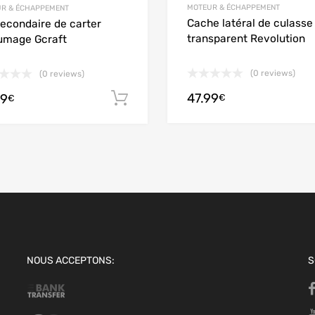
MOTEUR & ÉCHAPPEMENT
R & ÉCHAPPEMENT
Cache latéral de culasse
secondaire de carter
transparent Revolution
lumage Gcraft
(0 reviews)
(0 reviews)
47.99
99
options
Ajouter au panier
€
€
NOUS ACCEPTONS:
S