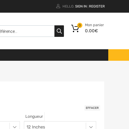
HELLO.
SIGN IN
REGISTER
|
Mon panier
0
0.00
€
€
EFFACER
Longueur