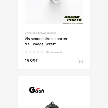
MOTEUR & ÉCHAPPEMENT
Vis secondaire de carter
d’allumage Gcraft
(0 reviews)
15.99
Ajouter 
€