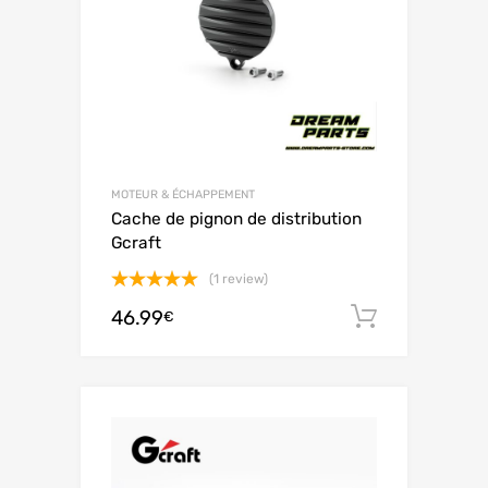
MOTEUR & ÉCHAPPEMENT
Cache de pignon de distribution
Gcraft
(1 review)
Note
5.00
46.99
Ajouter 
€
sur 5