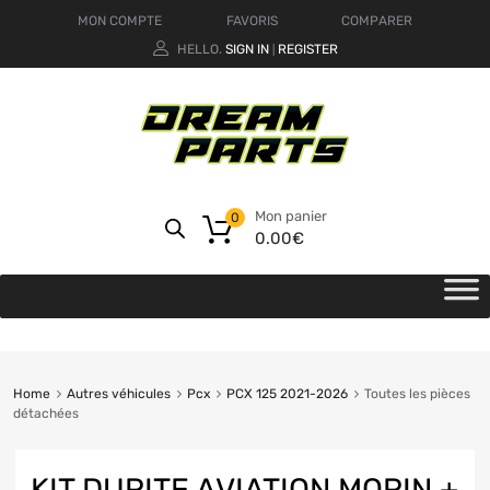
MON COMPTE
FAVORIS
COMPARER
HELLO.
SIGN IN
REGISTER
|
Mon panier
0
0.00
€
Home
Autres véhicules
Pcx
PCX 125 2021-2026
Toutes les pièces
détachées
KIT DURITE AVIATION MORIN +