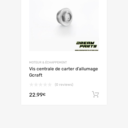
MOTEUR & ÉCHAPPEMENT
Vis centrale de carter d’allumage
Gcraft
(0 reviews)
22.99
Ajouter 
€