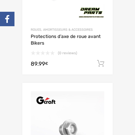
ROUES, AMORTISSEURS & ACCESSOIRES
Protections d’axe de roue avant
Bikers
(0 reviews)
89.99
Ajouter 
€