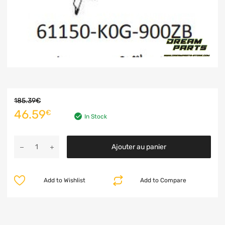
185.39
€
46.59
€
In Stock
Ajouter au panier
Add to Wishlist
Add to Compare