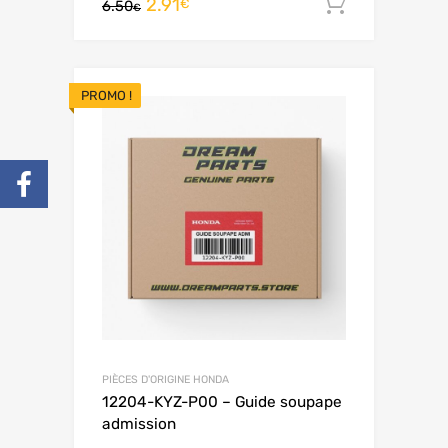
2.91
Ajouter 
€
6.50
€
PROMO !
PIÈCES D'ORIGINE HONDA
12204-KYZ-P00 – Guide soupape
admission