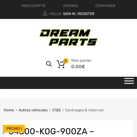
MON COMPTE
FAVORIS
COMPARER
HELLO.
SIGN IN
REGISTER
|
Mon panier
0
0.00
€
Home
Autres véhicules
C125
Carénages & réservoir
PROMO !
64300-K0G-900ZA –