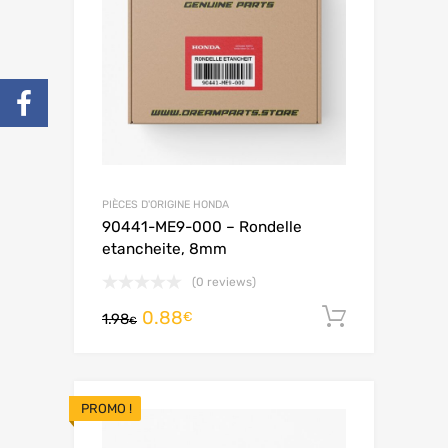
PIÈCES D'ORIGINE HONDA
90441-ME9-000 – Rondelle
etancheite, 8mm
(0 reviews)
0.88
Ajouter 
€
1.98
€
PROMO !