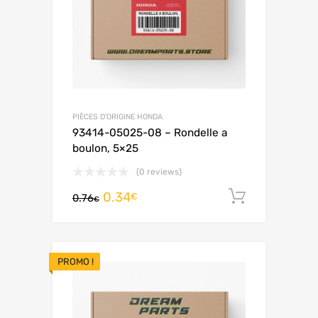
PIÈCES D'ORIGINE HONDA
93414-05025-08 – Rondelle a
boulon, 5×25
(0 reviews)
0.34
Ajouter 
€
0.76
€
PROMO !