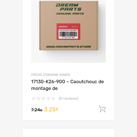
PIÈCES D'ORIGINE HONDA
17130-K26-900 – Caoutchouc de
montage de
(0 reviews)
3.25
Ajouter 
€
7.24
€