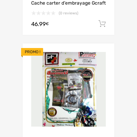
Cache carter d’embrayage Gcraft
(0 reviews)
46.99
Ajouter 
€
PROMO !