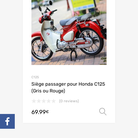
C125
Siège passager pour Honda C125
(Gris ou Rouge)
(0 reviews)
69.99
Choix de
€