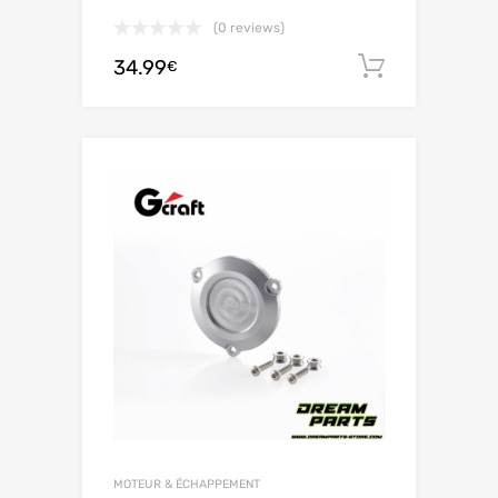
(0 reviews)
34.99
Ajouter 
€
MOTEUR & ÉCHAPPEMENT