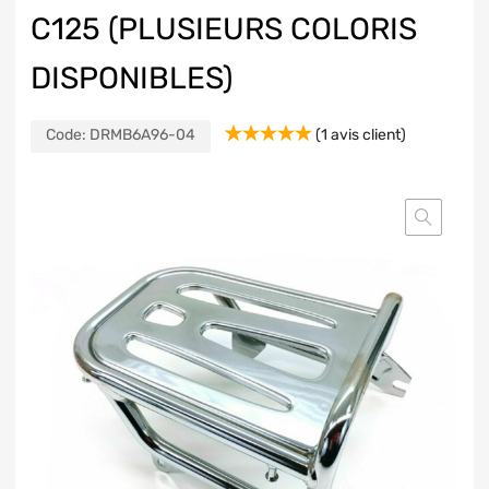
C125 (PLUSIEURS COLORIS
DISPONIBLES)
Code:
DRMB6A96-04
(
1
avis client)
Noté
1
5.00
sur 5 basé
sur
notation
client