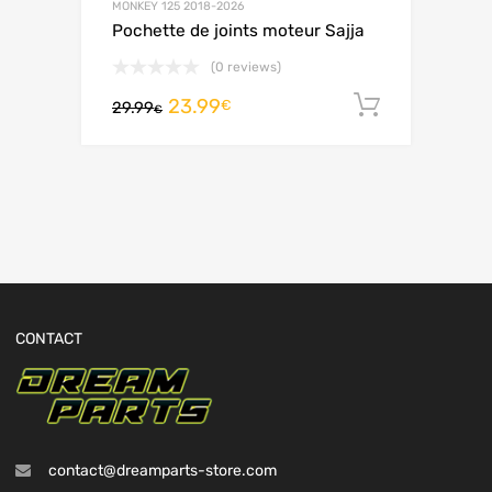
MONKEY 125 2018-2026
Pochette de joints moteur Sajja
(0 reviews)
23.99
Ajouter 
€
29.99
€
CONTACT
contact@dreamparts-store.com