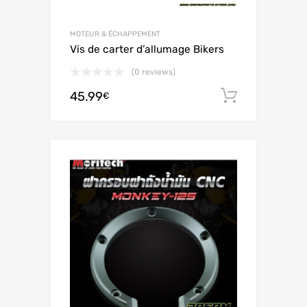
MOTEUR & ÉCHAPPEMENT
Vis de carter d’allumage Bikers
(0 reviews)
45.99
Ajouter 
€