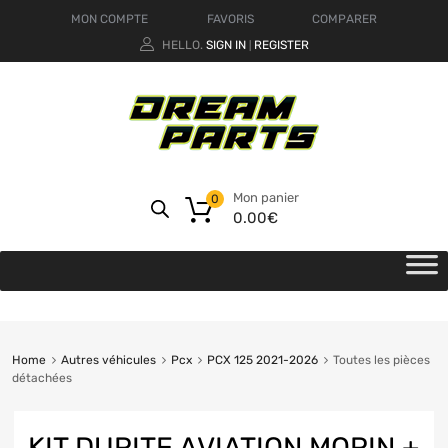
MON COMPTE
FAVORIS
COMPARER
HELLO.
SIGN IN
REGISTER
|
Mon panier
0
0.00
€
Home
Autres véhicules
Pcx
PCX 125 2021-2026
Toutes les pièces
détachées
KIT DURITE AVIATION MORIN +