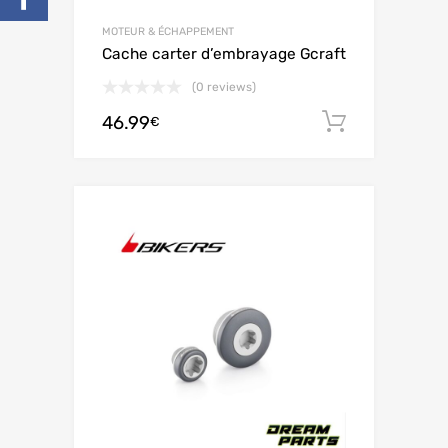
MOTEUR & ÉCHAPPEMENT
Cache carter d’embrayage Gcraft
(0 reviews)
46.99
Ajouter 
€