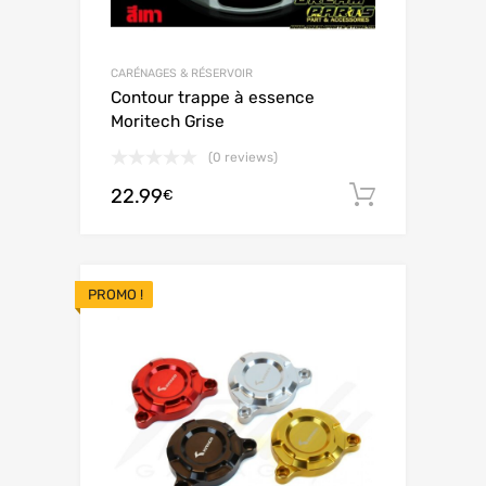
CARÉNAGES & RÉSERVOIR
Contour trappe à essence
Moritech Grise
(0 reviews)
22.99
Ajouter 
€
PROMO !