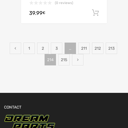
(0 reviews)
39.99
Ajouter 
€
1
2
3
…
211
212
213
214
215
CONTACT