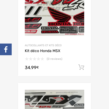
AUTOCOLLANTS ET KITS DÉCO
Kit déco Honda MSX
(0 reviews)
34.99
Ajouter 
€