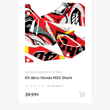
AUTOCOLLANTS ET KITS DÉCO
Kit déco Honda MSX Shark
(0 reviews)
39.99
Ajouter 
€