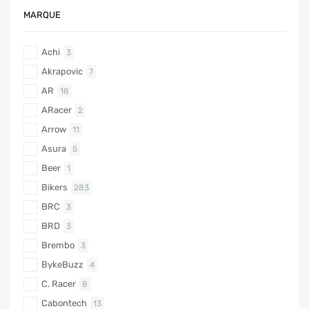
MARQUE
Achi
3
Akrapovic
7
AR
18
ARacer
2
Arrow
11
Asura
5
Beer
1
Bikers
283
BRC
3
BRD
3
Brembo
3
BykeBuzz
4
C. Racer
8
Cabontech
13