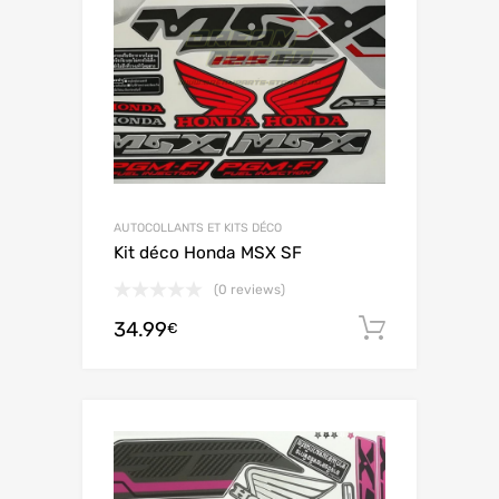
AUTOCOLLANTS ET KITS DÉCO
Kit déco Honda MSX SF
(0 reviews)
34.99
Ajouter 
€