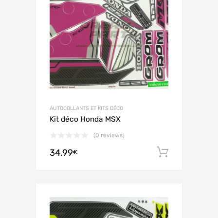
AUTOCOLLANTS ET KITS DÉCO
Kit déco Honda MSX
(0 reviews)
34.99
Ajouter 
€