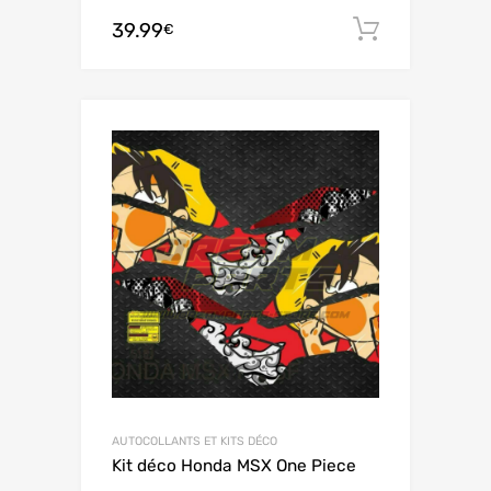
39.99
Ajouter 
€
AUTOCOLLANTS ET KITS DÉCO
Kit déco Honda MSX One Piece