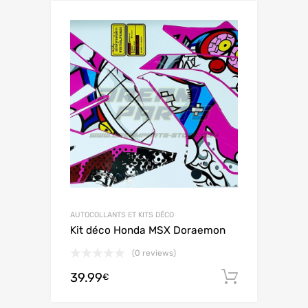
AUTOCOLLANTS ET KITS DÉCO
Kit déco Honda MSX Doraemon
(0 reviews)
39.99
Ajouter 
€