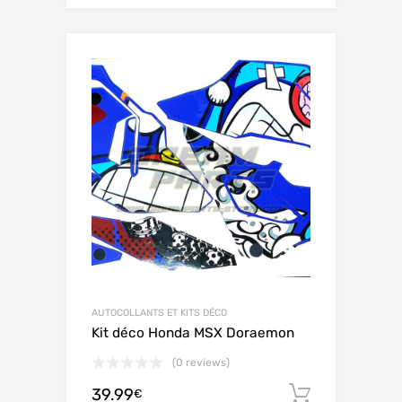
AUTOCOLLANTS ET KITS DÉCO
Kit déco Honda MSX Doraemon
(0 reviews)
39.99
Ajouter 
€