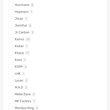
Hurricane
8
Hyperpro
1
Jmax
7
Jomthai
8
Jr Carbon
2
Kamui
36
Kicker
1
Kitaco
77
Koso
1
KSPP
6
LHK
1
Lycan
3
M.A.D
2
Metel Zone
3
MK Factory
1
MonQey King
5