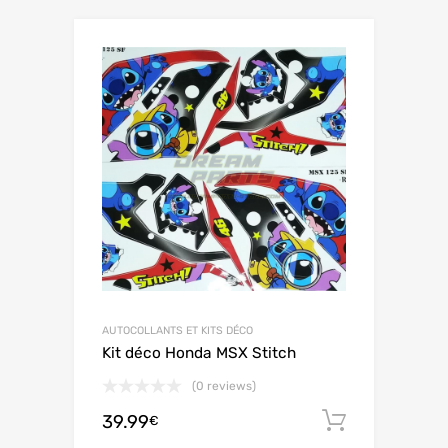
AUTOCOLLANTS ET KITS DÉCO
Kit déco Honda MSX Stitch
(0 reviews)
39.99
Ajouter 
€