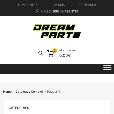
MON COMPTE
FAVORIS
COMPARER
HELLO.
SIGN IN
REGISTER
|
Mon panier
0
0.00
€
Home
Catalogue Complet
Page 214
CATEGORIES