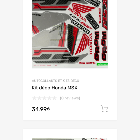
AUTOCOLLANTS ET KITS DÉCO
Kit déco Honda MSX
(0 reviews)
34.99
Ajouter 
€