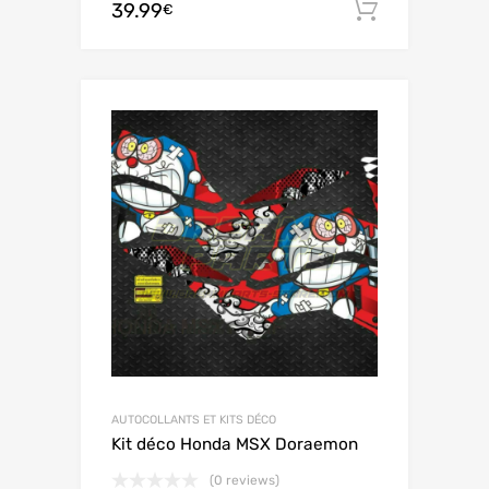
39.99
Ajouter 
€
AUTOCOLLANTS ET KITS DÉCO
Kit déco Honda MSX Doraemon
(0 reviews)