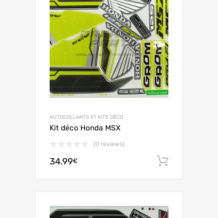
AUTOCOLLANTS ET KITS DÉCO
Kit déco Honda MSX
(0 reviews)
34.99
Ajouter 
€