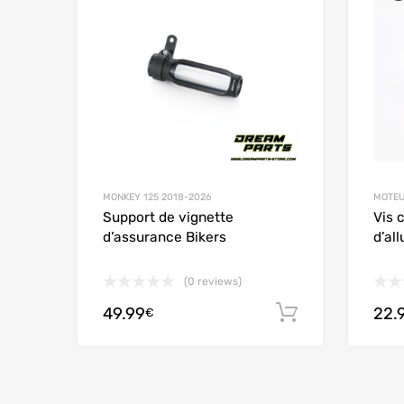
Add to
MONKEY 125 2018-2026
MOTEU
Support de vignette
Vis 
d’assurance Bikers
d’al
(0 reviews)
49.99
22.
Ajouter au
€