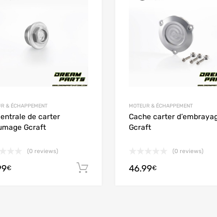
 Compare
Add to Compare
R & ÉCHAPPEMENT
MOTEUR & ÉCHAPPEMENT
centrale de carter
Cache carter d’embraya
lumage Gcraft
Gcraft
(0 reviews)
(0 reviews)
99
46.99
 panier
Ajouter au panier
€
€