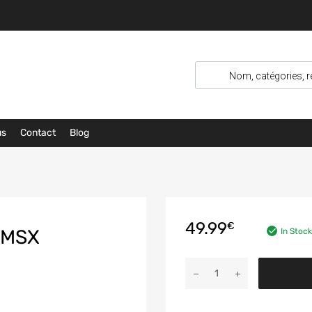
us
Contact
Blog
49.99
€
 MSX
In Stock