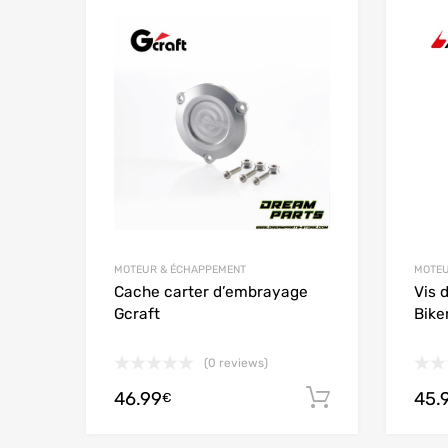
Add to Wishlist
Add to
MOTEUR & ÉCHAPPEMENT
MOTEU
Cache carter d’embrayage
Vis 
Gcraft
Bike
(0 reviews)
46.99
45.
Ajouter au
€