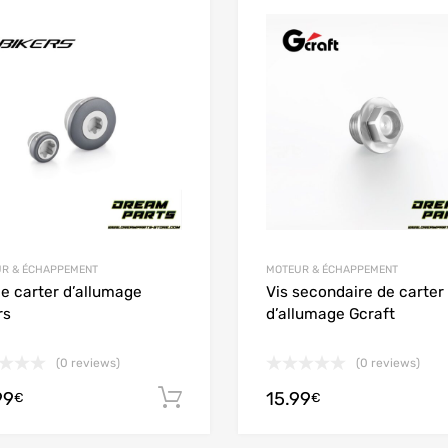
Add to Wishlist
 Compare
Add to Compare
R & ÉCHAPPEMENT
MOTEUR & ÉCHAPPEMENT
de carter d’allumage
Vis secondaire de carter
rs
d’allumage Gcraft
(0 reviews)
(0 reviews)
99
15.99
 panier
Ajouter au panier
€
€