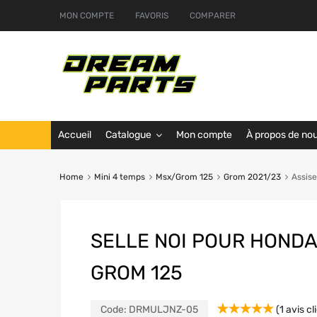
MON COMPTE
FAVORIS
COMPARER
Accueil
Catalogue
Mon compte
À propos de no
Home
Mini 4 temps
Msx/Grom 125
Grom 2021/23
Assis
SELLE NOI POUR HONDA
GROM 125
Code:
DRMULJNZ-05
(
1
avis cl