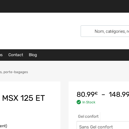
us
Contact
Blog
es, porte-bagages
80.99
–
148.9
€
 MSX 125 ET
In Stock
Gel confort
ient)