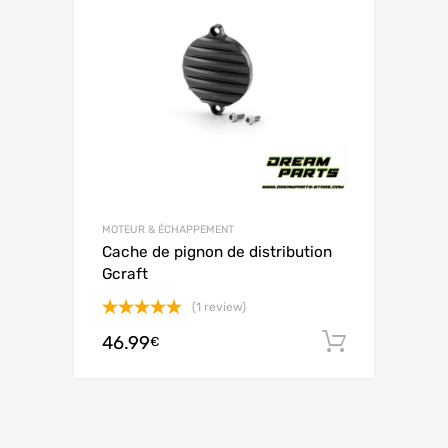
MOTEUR & ÉCHAPPEMENT
Cache de pignon de distribution
Gcraft
(1 review)
Note
5.00
46.99
Ajouter 
€
sur 5