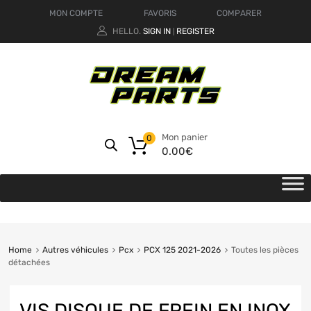
MON COMPTE
FAVORIS
COMPARER
HELLO.
SIGN IN
REGISTER
|
Mon panier
0
0.00
€
Home
Autres véhicules
Pcx
PCX 125 2021-2026
Toutes les pièces
détachées
VIS DISQUE DE FREIN EN INOX