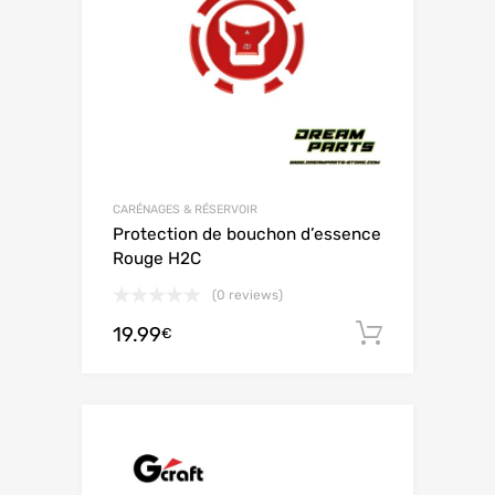
CARÉNAGES & RÉSERVOIR
Protection de bouchon d’essence
Rouge H2C
(0 reviews)
19.99
Ajouter 
€