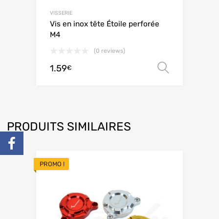
VISSERIE
Vis en inox tête Étoile perforée
M4
(0 reviews)
1.59
Choix de
€
PRODUITS SIMILAIRES
PROMO !