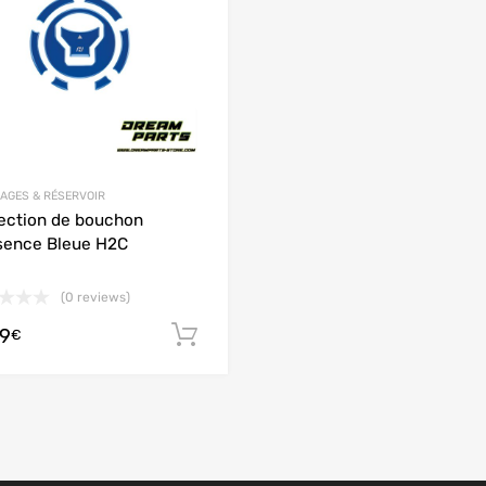
AGES & RÉSERVOIR
ection de bouchon
sence Bleue H2C
(0 reviews)
99
 panier
Ajouter au panier
€