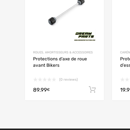
ROUES, AMORTISSEURS & ACCESSOIRES
CARÉN
Protections d’axe de roue
Prot
avant Bikers
d’es
(0 reviews)
89.99
19.
Ajouter au
€