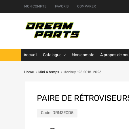
MON COMPTE
FAVORIS
COMPARER
Accueil
Catalogue
Mon compte
À propos de no
Home
Mini 4 temps
Monkey 125 2018-2026
PAIRE DE RÉTROVISEU
Code:
DRMZEQD5