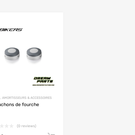
Add to Wishlist
 Compare
Add to Compare
, AMORTISSEURS & ACCESSOIRES
chons de fourche
(0 reviews)