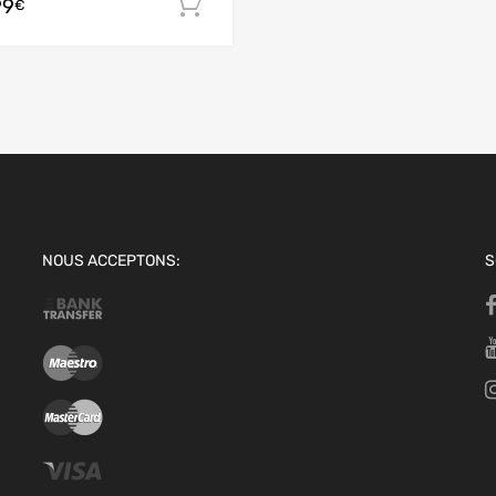
99
 panier
Ajouter au panier
€
NOUS ACCEPTONS:
S